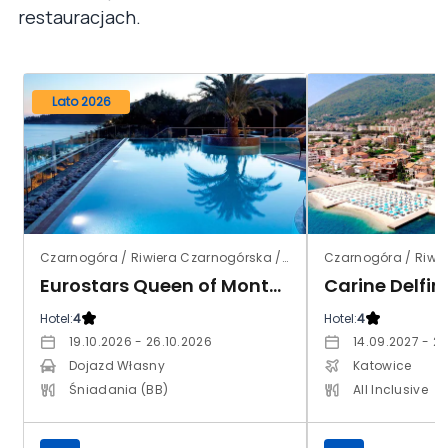
restauracjach.
Lato 2026
Czarnogóra / Riwiera Czarnogórska / Becici
Eurostars Queen of Montenegro (ex. Falkensteiner Montenegro)
Hotel:
4
Hotel:
4
19.10.2026 - 26.10.2026
14.09.2027 - 21
Dojazd Własny
Katowice
Śniadania (BB)
All Inclusive