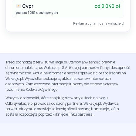
Cypr
od 2 040 zł
ponad 1281 dostępnych
Reklama dynamiczna wakacje.pl
Treści pochodzą z serwisu Wakacje.pl. Stanowią własność prawnie
chronioną należącą do Wakacje.pl S.A. i/lub jej partnerów. Ceny i dostępność
są dynamiczne. Aktualne informacje możesz sprawdzić bezpośrednio na
Wakacje.pl. Wyświetlane okazje są aktualizowane w interwałach
czasowych. Zamieszczone informacje lub ceny nie stanowią oferty w
rozumieniu Kodeksu Cywilnego.
Wszystkie odnośniki, które znajdują się w artykułach na blogu
Odkryjwakacje.pl prowadzą do strony partnera: Wakacje.pl. Wydawca
serwisu otrzymuje prowizje za każdą sfinalizowaną transakcję, która
została rozpoczęta poprzez kliknięcie linku partnera.