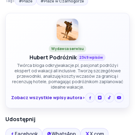
#Plaże
#Plaże w Czarnogórze
Tagi:
Wydawca serwisu
Hubert Podróżnik
2349 wpisów
Twórca bloga odkryjwakacje.pl, pasjonat podróży i
ekspert od wakacji all inclusive. Tworzę szczegółowe
przewodniki, analizuję koszty wczasów za granicą i
recenzuję hotele, pomagając podróżnikom zaplanować
idealne wakacje.
Zobacz wszystkie wpisy autora
Udostępnij
Facebook
WhatsApp
X.com