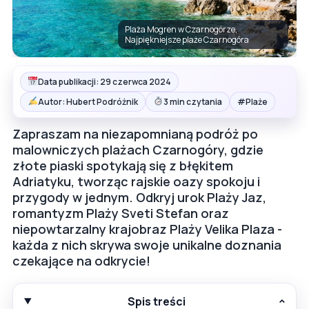
Plaża Mogren w Czarnogórze,
Najpiękniejsze plaże Czarnogóra
Data publikacji: 29 czerwca 2024
#
Autor: Hubert Podróżnik
3 min czytania
Plaże
Zapraszam na niezapomnianą podróż po
malowniczych plażach Czarnogóry, gdzie
złote piaski spotykają się z błękitem
Adriatyku, tworząc rajskie oazy spokoju i
przygody w jednym. Odkryj urok Plaży Jaz,
romantyzm Plaży Sveti Stefan oraz
niepowtarzalny krajobraz Plaży Velika Plaza -
każda z nich skrywa swoje unikalne doznania
czekające na odkrycie!
Spis treści