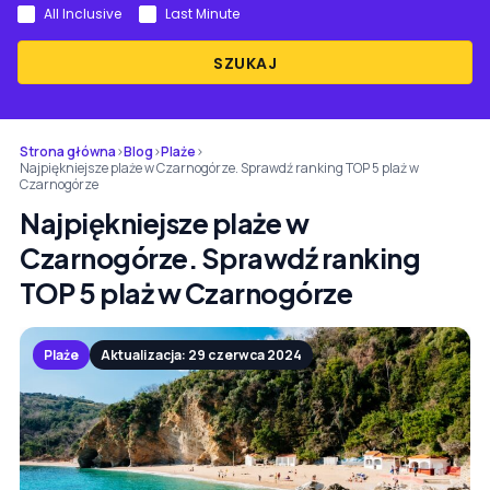
All Inclusive
Last Minute
SZUKAJ
Strona główna
›
Blog
›
Plaże
›
Najpiękniejsze plaże w Czarnogórze. Sprawdź ranking TOP 5 plaż w
Czarnogórze
Najpiękniejsze plaże w
Czarnogórze. Sprawdź ranking
TOP 5 plaż w Czarnogórze
Plaże
Aktualizacja: 29 czerwca 2024