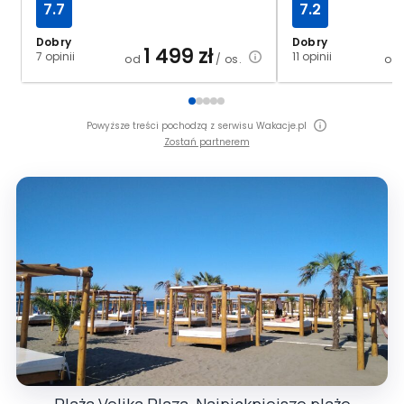
7.7
7.2
Dobry
Dobry
1 499
zł
7 opinii
11 opinii
od
/ os.
od
Powyższe treści pochodzą z serwisu Wakacje.pl
Zostań partnerem
Plaża Velika Plaza, Najpiękniejsze plaże