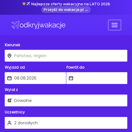
Najlepsze oferty wakacyjne na LATO 2026
Przejdź do wakacje.pl →
Menu
Kierunek
Wyjazd od
Powrót do
Wylot z
Uczestnicy