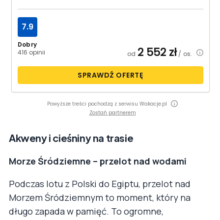
7.9
Dobry
2 552
zł
416 opinii
od
/ os.
SPRAWDŹ OFERTĘ
Powyższe treści pochodzą z serwisu Wakacje.pl
Zostań partnerem
Akweny i cieśniny na trasie
Morze Śródziemne – przelot nad wodami
Podczas lotu z Polski do Egiptu, przelot nad
Morzem Śródziemnym to moment, który na
długo zapada w pamięć. To ogromne,