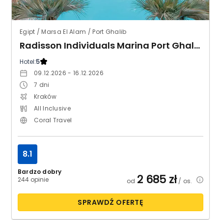
Egipt / Marsa El Alam / Port Ghalib
Radisson Individuals Marina Port Ghalib (ex. Sunrise Marina Resort)
Hotel:
5
09.12.2026 - 16.12.2026
7
dni
Kraków
All Inclusive
Coral Travel
8.1
Bardzo dobry
2 685
zł
244 opinie
od
/ os.
SPRAWDŹ OFERTĘ