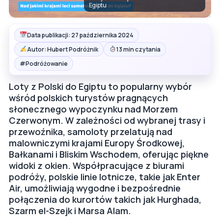
Egiptu
Data publikacji: 27 października 2024
Autor: Hubert Podróżnik
13 min czytania
#
Podróżowanie
Loty z Polski do Egiptu to popularny wybór
wśród polskich turystów pragnących
słonecznego wypoczynku nad Morzem
Czerwonym. W zależności od wybranej trasy i
przewoźnika, samoloty przelatują nad
malowniczymi krajami Europy Środkowej,
Bałkanami i Bliskim Wschodem, oferując piękne
widoki z okien. Współpracujące z biurami
podróży, polskie linie lotnicze, takie jak Enter
Air, umożliwiają wygodne i bezpośrednie
połączenia do kurortów takich jak Hurghada,
Szarm el-Szejk i Marsa Alam.