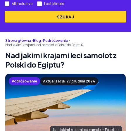
All Inclusive
Last Minute
SZUKAJ
Strona główna
›
Blog
›
Podróżowanie
›
Nad jakimi krajami leci samolot z Polski do Egiptu?
Nad jakimi krajami leci samolot z
Polski do Egiptu?
Podróżowanie
Aktualizacja: 27 grudnia 2024
Nad jakimi krajami leci samolot z Polski do