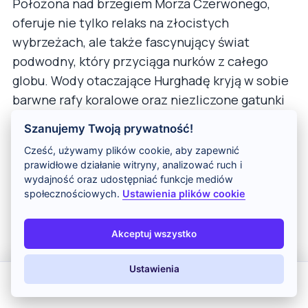
Położona nad brzegiem Morza Czerwonego,
oferuje nie tylko relaks na złocistych
wybrzeżach, ale także fascynujący świat
podwodny, który przyciąga nurków z całego
globu. Wody otaczające Hurghadę kryją w sobie
barwne rafy koralowe oraz niezliczone gatunki
ryb, co czyni to miejsce prawdziwym rajem dla
Szanujemy Twoją prywatność!
miłośników sportów wodnych. Co więcej,
Cześć, używamy plików cookie, aby zapewnić
Hurghada to świetna baza wypadowa do
prawidłowe działanie witryny, analizować ruch i
odkrywania innych skarbów Egiptu, takich jak:
wydajność oraz udostępniać funkcje mediów
społecznościowych.
Ustawienia plików cookie
Luksor
– historyczne miasto, znane z
kompleksów świątyń oraz Doliny Królów.
Akceptuj wszystko
Dolina Królów
– miejsce spoczynku
faraonów, pełne tajemnic i
archeologicznych skarbów.
Ustawienia
All Inclusive
Last Minute
LATO 2026
Z dziećmi
Hurghada to miejsce, które łączy w sobie