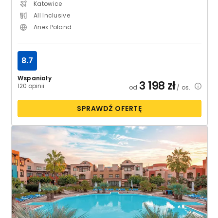
Katowice
All Inclusive
Anex Poland
8.7
Wspaniały
3 198
zł
120 opinii
od
/ os.
SPRAWDŹ OFERTĘ