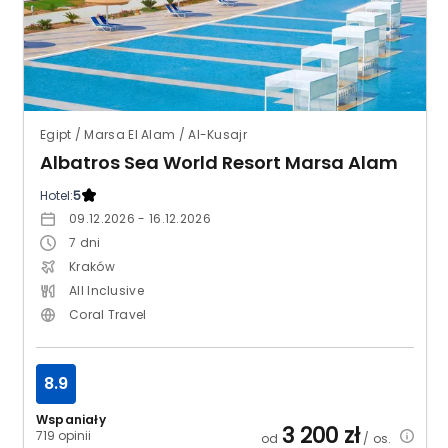
Egipt / Marsa El Alam / Al-Kusajr
Albatros Sea World Resort Marsa Alam
Hotel:
5
09.12.2026 - 16.12.2026
7
dni
Kraków
All Inclusive
Coral Travel
8.9
Wspaniały
3 200
zł
719 opinii
od
/ os.