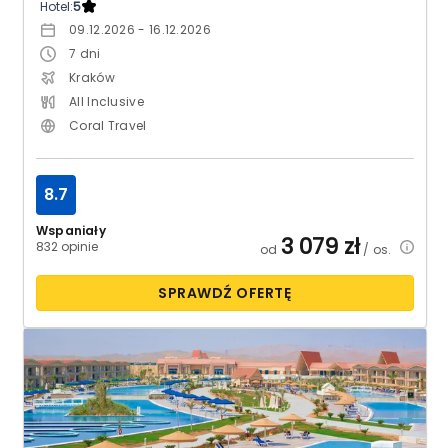
Hotel:
5
09.12.2026 - 16.12.2026
7
dni
Kraków
All Inclusive
Coral Travel
8.7
Wspaniały
3 079
zł
832 opinie
od
/ os.
SPRAWDŹ OFERTĘ