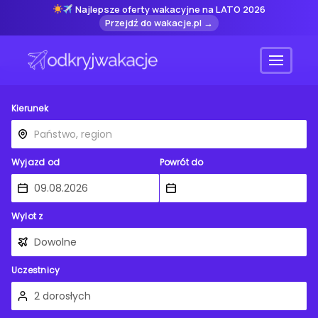
Najlepsze oferty wakacyjne na LATO 2026
Przejdź do wakacje.pl →
Menu
Kierunek
Wyjazd od
Powrót do
Wylot z
Uczestnicy