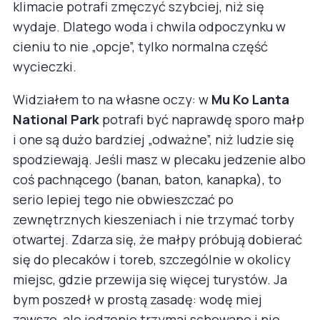
klimacie potrafi zmęczyć szybciej, niż się
wydaje. Dlatego woda i chwila odpoczynku w
cieniu to nie „opcje”, tylko normalna część
wycieczki.
Widziałem to na własne oczy: w
Mu Ko Lanta
National Park
potrafi być naprawdę sporo małp
i one są dużo bardziej „odważne”, niż ludzie się
spodziewają. Jeśli masz w plecaku jedzenie albo
coś pachnącego (banan, baton, kanapka), to
serio lepiej tego nie obwieszczać po
zewnętrznych kieszeniach i nie trzymać torby
otwartej. Zdarza się, że małpy próbują dobierać
się do plecaków i toreb, szczególnie w okolicy
miejsc, gdzie przewija się więcej turystów. Ja
bym poszedł w prostą zasadę: wodę miej
zawsze, ale jedzenie trzymaj schowane i nie