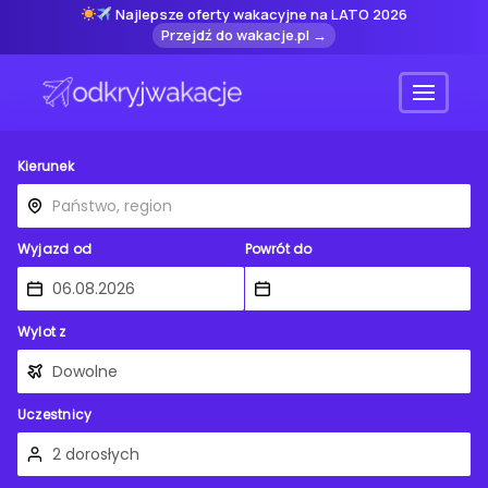
Najlepsze oferty wakacyjne na LATO 2026
Przejdź do wakacje.pl →
Menu
Kierunek
Wyjazd od
Powrót do
Wylot z
Uczestnicy