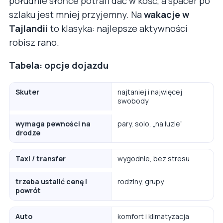
południe słońce potrafi dać w kość, a spacer po
szlaku jest mniej przyjemny. Na
wakacje w
Tajlandii
to klasyka: najlepsze aktywności
robisz rano.
Tabela: opcje dojazdu
Skuter
najtaniej i najwięcej
swobody
wymaga pewności na
pary, solo, „na luzie”
drodze
Taxi / transfer
wygodnie, bez stresu
trzeba ustalić cenę i
rodziny, grupy
powrót
Auto
komfort i klimatyzacja