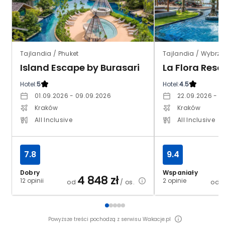
Tajlandia / Phuket
Island Escape by Burasari
La Flora Reso
Hotel:
5
Hotel:
4.5
01.09.2026 - 09.09.2026
22.09.2026 - 0
Kraków
Kraków
All Inclusive
All Inclusive
7.8
9.4
Dobry
Wspaniały
4 848
zł
12 opinii
2 opinie
od
/ os.
od
Powyższe treści pochodzą z serwisu Wakacje.pl