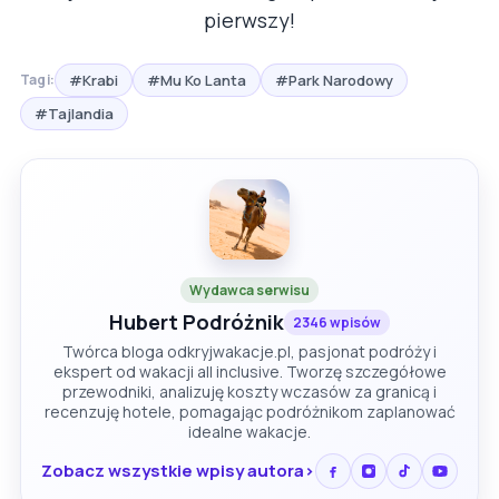
pierwszy!
#Krabi
#Mu Ko Lanta
#Park Narodowy
Tagi:
#Tajlandia
Wydawca serwisu
Hubert Podróżnik
2346 wpisów
Twórca bloga odkryjwakacje.pl, pasjonat podróży i
ekspert od wakacji all inclusive. Tworzę szczegółowe
przewodniki, analizuję koszty wczasów za granicą i
recenzuję hotele, pomagając podróżnikom zaplanować
idealne wakacje.
Zobacz wszystkie wpisy autora