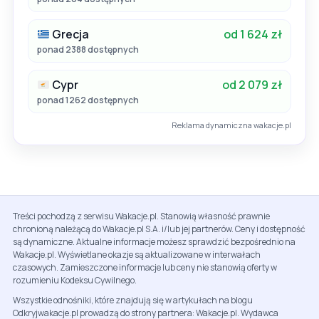
Grecja
od 1 624 zł
ponad 2388 dostępnych
Cypr
od 2 079 zł
ponad 1262 dostępnych
Reklama dynamiczna wakacje.pl
Treści pochodzą z serwisu Wakacje.pl. Stanowią własność prawnie
chronioną należącą do Wakacje.pl S.A. i/lub jej partnerów. Ceny i dostępność
są dynamiczne. Aktualne informacje możesz sprawdzić bezpośrednio na
Wakacje.pl. Wyświetlane okazje są aktualizowane w interwałach
czasowych. Zamieszczone informacje lub ceny nie stanowią oferty w
rozumieniu Kodeksu Cywilnego.
Wszystkie odnośniki, które znajdują się w artykułach na blogu
Odkryjwakacje.pl prowadzą do strony partnera: Wakacje.pl. Wydawca