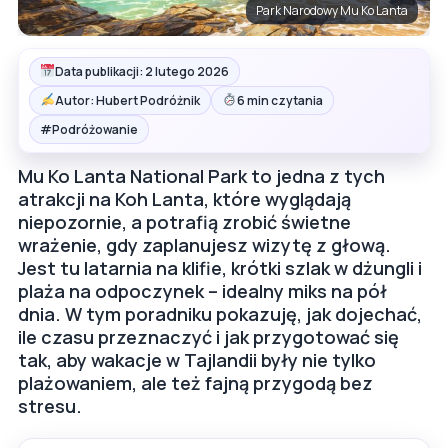
Park Narodowy Mu Ko Lanta
Data publikacji: 2 lutego 2026
Autor: Hubert Podróżnik
6 min czytania
#
Podróżowanie
Mu Ko Lanta National Park to jedna z tych
atrakcji na Koh Lanta, które wyglądają
niepozornie, a potrafią zrobić świetne
wrażenie, gdy zaplanujesz wizytę z głową.
Jest tu latarnia na klifie, krótki szlak w dżungli i
plaża na odpoczynek – idealny miks na pół
dnia. W tym poradniku pokazuję, jak dojechać,
ile czasu przeznaczyć i jak przygotować się
tak, aby wakacje w Tajlandii były nie tylko
plażowaniem, ale też fajną przygodą bez
stresu.