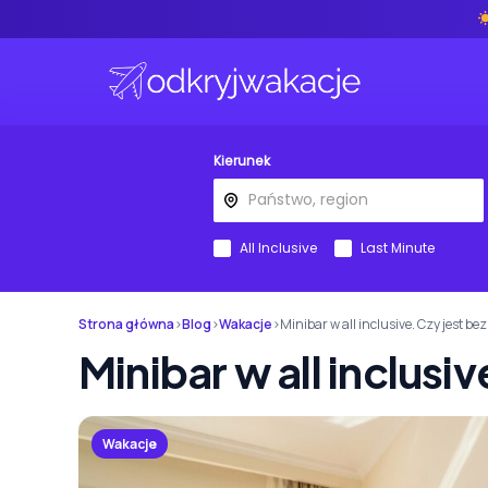
Kierunek
All Inclusive
Last Minute
Strona główna
›
Blog
›
Wakacje
›
Minibar w all inclusive. Czy jest be
Minibar w all inclusi
Wakacje