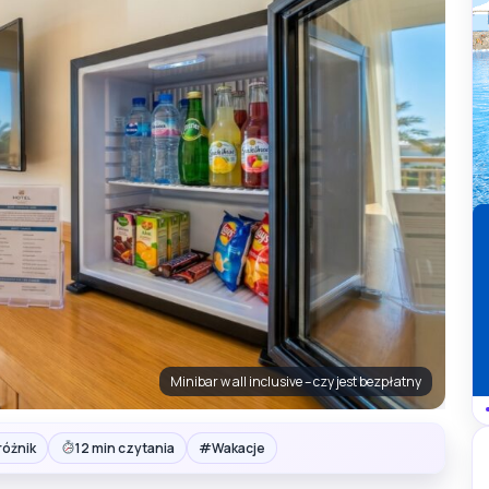
Minibar w all inclusive – czy jest bezpłatny
#
różnik
12 min czytania
Wakacje