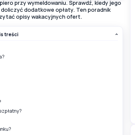
dopiero przy wymeldowaniu. Sprawdź, kiedy jego
e doliczyć dodatkowe opłaty. Ten poradnik
czytać opisy wakacyjnych ofert.
is treści
za?
?
 bezpłatny?
hunku?