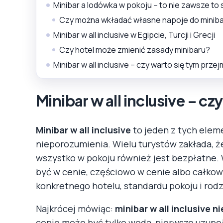
Minibar a lodówka w pokoju – to nie zawsze to
Czy można wkładać własne napoje do minib
Minibar w all inclusive w Egipcie, Turcji i Grecji
Czy hotel może zmienić zasady minibaru?
Minibar w all inclusive – czy warto się tym prz
Minibar w all inclusive – cz
Minibar w all inclusive
to jeden z tych elem
nieporozumienia. Wielu turystów zakłada, że
wszystko w pokoju również jest bezpłatne. 
być w cenie, częściowo w cenie albo całkow
konkretnego hotelu, standardu pokoju i rod
Najkrócej mówiąc:
minibar w all inclusive 
cenie może być tylko woda, pierwsze uzupe