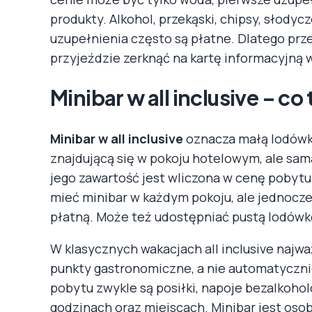
produkty. Alkohol, przekąski, chipsy, słody
uzupełnienia często są płatne. Dlatego prze
przyjeździe zerknąć na kartę informacyjną w
Minibar w all inclusive – c
Minibar w all inclusive
oznacza małą lodówkę
znajdującą się w pokoju hotelowym, ale sam
jego zawartość jest wliczona w cenę pobytu
mieć minibar w każdym pokoju, ale jednocz
płatną. Może też udostępniać pustą lodówkę
W klasycznych wakacjach all inclusive najwa
punkty gastronomiczne, a nie automatycznie
pobytu zwykle są posiłki, napoje bezalkoho
godzinach oraz miejscach. Minibar jest os