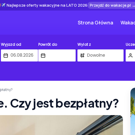
Najlepsze oferty wakacyjne na LATO 2026
Przejdź do wakacje.pl 
Strona Główna
Wakac
Wyjazd od
Powrót do
Wylot z
Ucze
zpłatny?
ve. Czy jest bezpłatny?