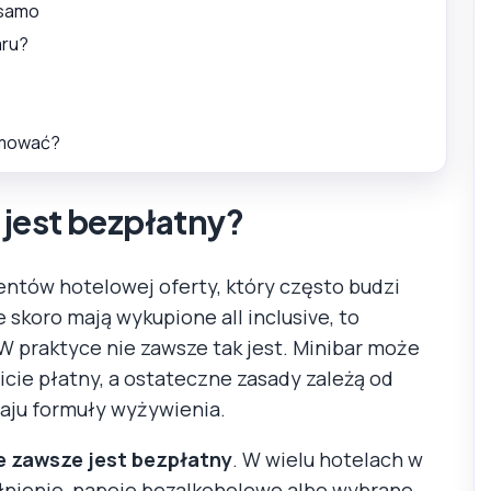
 samo
aru?
ejmować?
y jest bezpłatny?
entów hotelowej oferty, który często budzi
 skoro mają wykupione all inclusive, to
W praktyce nie zawsze tak jest. Minibar może
icie płatny, a ostateczne zasady zależą od
zaju formuły wyżywienia.
nie zawsze jest bezpłatny
. W wielu hotelach w
łnienie, napoje bezalkoholowe albo wybrane