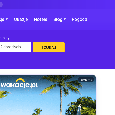
→
je
Okazje
Hotele
Blog
Pogoda
stnicy
SZUKAJ
Reklama