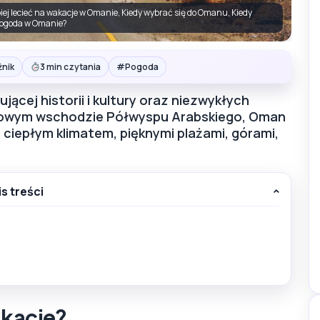
piej lecieć na wakacje w Omanie, Kiedy wybrać się do Omanu, Kiedy
pogoda w Omanie?
#
żnik
3 min czytania
Pogoda
ącej historii i kultury oraz niezwykłych
niowym wschodzie Półwyspu Arabskiego, Oman
ciepłym klimatem, pięknymi plażami, górami,
is treści
akacje?