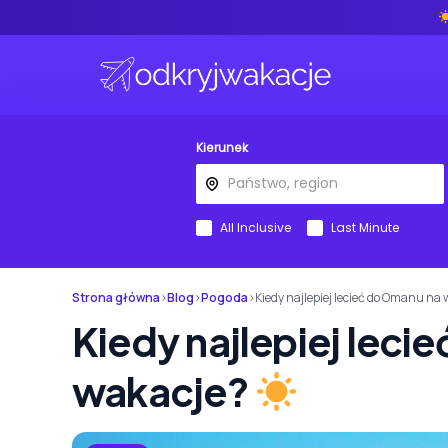
Kierunek
All Inclusive
Last Minute
Strona główna
›
Blog
›
Pogoda
›
Kiedy najlepiej lecieć do Omanu na
Kiedy najlepiej leci
wakacje?