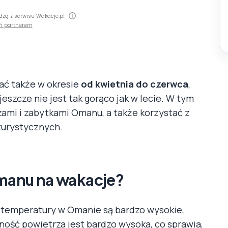
dzą z serwisu Wakacje.pl
ń partnerem
ć także w okresie
od kwietnia do czerwca
,
eszcze nie jest tak gorąco jak w lecie. W tym
zami i zabytkami Omanu, a także korzystać z
turystycznych.
Omanu na wakacje?
a, temperatury w Omanie są bardzo wysokie,
tność powietrza jest bardzo wysoka, co sprawia,