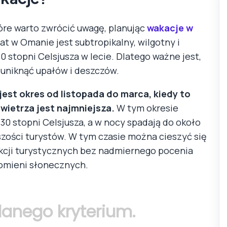
óre warto zwrócić uwagę, planując
wakacje w
at w Omanie jest subtropikalny, wilgotny i
 stopni Celsjusza w lecie. Dlatego ważne jest,
 uniknąć upałów i deszczów.
st okres od listopada do marca, kiedy to
wietrza jest najmniejsza.
W tym okresie
30 stopni Celsjusza, a w nocy spadają do około
kszości turystów. W tym czasie można cieszyć się
akcji turystycznych bez nadmiernego pocenia
promieni słonecznych.
 danego kryterium.