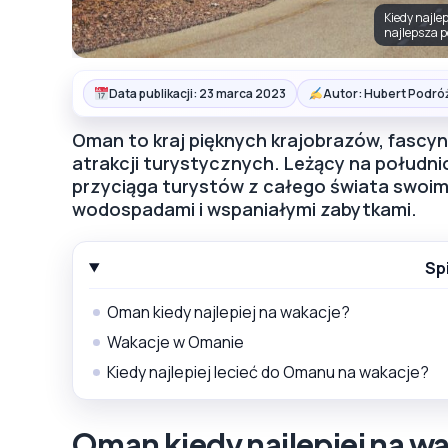
Kiedy najle
najlepsza 
Data publikacji: 23 marca 2023
Autor: Hubert Podró
Oman to kraj pięknych krajobrazów, fascynuj
atrakcji turystycznych. Leżący na połud
przyciąga turystów z całego świata swoim 
wodospadami i wspaniałymi zabytkami.
Sp
Oman kiedy najlepiej na wakacje?
Wakacje w Omanie
Kiedy najlepiej lecieć do Omanu na wakacje?
Oman kiedy najlepiej na w