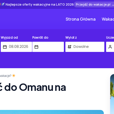
Najlepsze oferty wakacyjne na LATO 2026
Przejdź do wakacje.pl 
Strona Główna
Wakac
Wyjazd od
Powrót do
Wylot z
Ucze
 wakacje?
eć do Omanu na