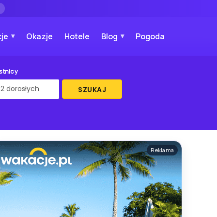
→
je
Okazje
Hotele
Blog
Pogoda
stnicy
SZUKAJ
Reklama