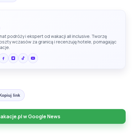
at podróży i ekspert od wakacji all inclusive. Tworzę
koszty wczasów za granicą i recenzuję hotele, pomagając
acje.
Kopiuj link
akacje.pl w Google News