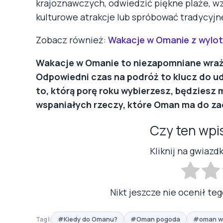
krajoznawczych, odwiedzić piękne plaże, wzi
kulturowe atrakcje lub spróbować tradycyjn
Zobacz również:
Wakacje w Omanie z wylo
Wakacje w Omanie to niezapomniane wrażen
Odpowiedni czas na podróż to klucz do u
to, którą porę roku wybierzesz, będziesz
wspaniałych rzeczy, które Oman ma do za
Czy ten wpi
Kliknij na gwiazd
Nikt jeszcze nie ocenił teg
#Kiedy do Omanu?
#Oman pogoda
#oman w
Tagi: