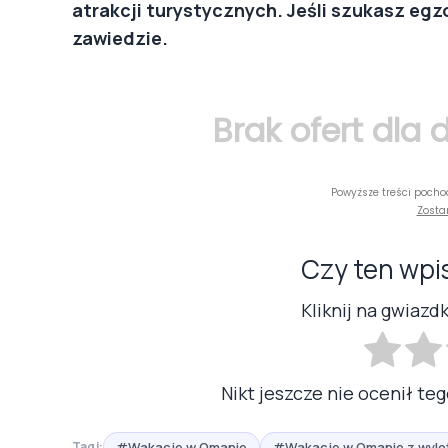
atrakcji turystycznych. Jeśli szukasz eg
zawiedzie.
Brak ofert dla
Powyższe treści pocho
Zosta
Czy ten wpi
Kliknij na gwiazd
Nikt jeszcze nie ocenił teg
#Wakacje w Omanie
#Wakacje w Omanie z wyl
Tagi: