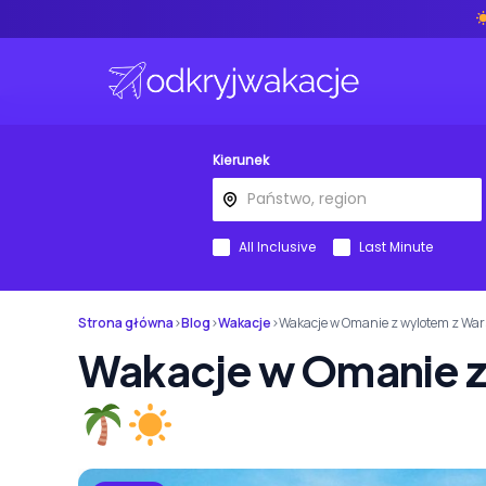
Kierunek
All Inclusive
Last Minute
Strona główna
›
Blog
›
Wakacje
›
Wakacje w Omanie z wylotem z Wa
Wakacje w Omanie z