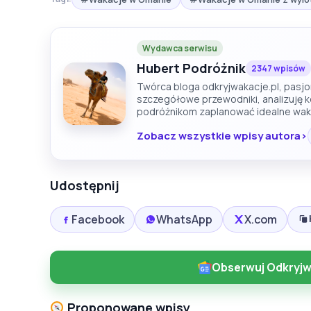
Wydawca serwisu
Hubert Podróżnik
2347 wpisów
Twórca bloga odkryjwakacje.pl, pasjon
szczegółowe przewodniki, analizuję 
podróżnikom zaplanować idealne wak
Zobacz wszystkie wpisy autora
Udostępnij
Facebook
WhatsApp
X.com
Obserwuj Odkryjw
Proponowane wpisy