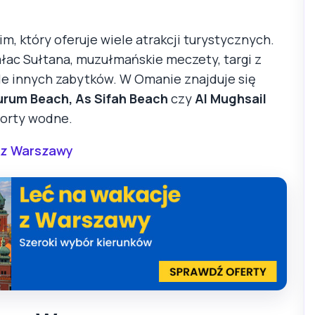
, który oferuje wiele atrakcji turystycznych.
ałac Sułtana, muzułmańskie meczety, targi z
le innych zabytków. W Omanie znajduje się
urum Beach, As Sifah Beach
czy
Al Mughsail
porty wodne.
 z Warszawy