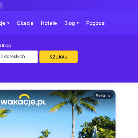
→
je
Okazje
Hotele
Blog
Pogoda
stnicy
SZUKAJ
Reklama