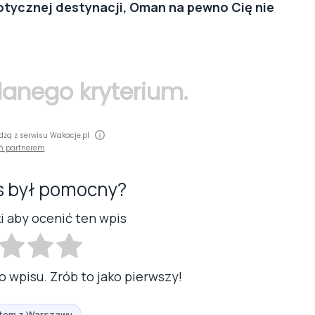
zotycznej destynacji, Oman na pewno Cię nie
 danego kryterium.
dzą z serwisu Wakacje.pl
ń partnerem
s był pomocny?
ki aby ocenić ten wpis
o wpisu. Zrób to jako pierwszy!
otem z Warszawy