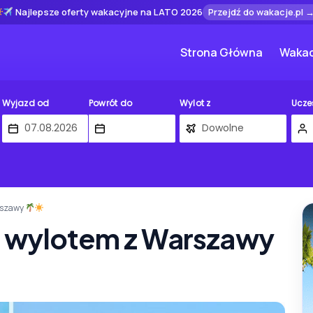
Najlepsze oferty wakacyjne na LATO 2026
Przejdź do wakacje.pl 
Strona Główna
Wakac
Wyjazd od
Powrót do
Wylot z
Ucze
rszawy
 wylotem z Warszawy