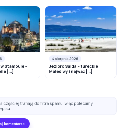
26
4 sierpnia 2026
 w Stambule –
Jezioro Salda – tureckie
le [...]
Malediwy i najważ [...]
 częściej trafiają do filtra spamu, więc polecamy
wpisu.
aj komentarze