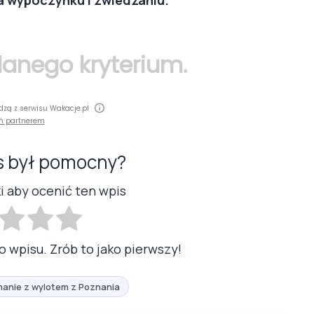
 danego kryterium.
dzą z serwisu Wakacje.pl
ń partnerem
s był pomocny?
ki aby ocenić ten wpis
o wpisu. Zrób to jako pierwszy!
anie z wylotem z Poznania