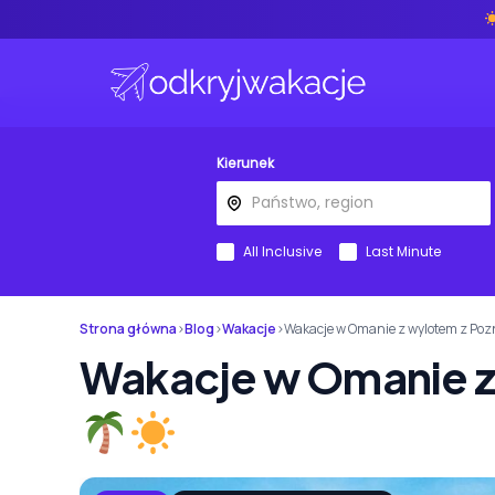
Kierunek
All Inclusive
Last Minute
Strona główna
›
Blog
›
Wakacje
›
Wakacje w Omanie z wylotem z Po
Wakacje w Omanie z