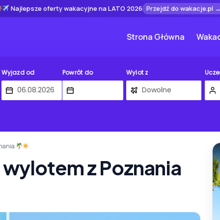
Najlepsze oferty wakacyjne na LATO 2026
Przejdź do wakacje.pl 
Strona Główna
Wakac
Wyjazd od
Powrót do
Wylot z
Ucze
znania
 wylotem z Poznania