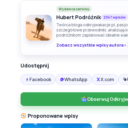
Wydawca serwisu
Hubert Podróżnik
2347 wpisów
Twórca bloga odkryjwakacje.pl, pasjon
szczegółowe przewodniki, analizuję 
podróżnikom zaplanować idealne wak
Zobacz wszystkie wpisy autora
Udostępnij
Facebook
WhatsApp
X.com
Obserwuj Odkryjw
Proponowane wpisy