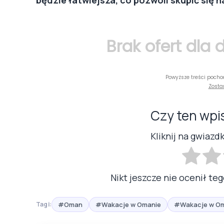
Brak ofert dla
Powyższe treści pocho
Zosta
Czy ten wpi
Kliknij na gwiazd
Nikt jeszcze nie ocenił teg
#Oman
#Wakacje w Omanie
#Wakacje w Om
Tagi: