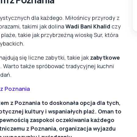
urystycznych dla każdego. Miłośnicy przyrody z
azami, takimi jak dolina
Wadi Bani Khalid
czy
plaże, takie jak przybrzeżną wioskę Sur, która
rybackich.
ajdują się liczne zabytki, takie jak
zabytkowe
a
. Warto także spróbować tradycyjnej kuchni
 dań.
z Poznania
m z Poznania to doskonała opcja dla tych,
otycznej kultury i wspaniałych plaż. Oman to
 z pewnością zaspokoi oczekiwania każdego
otniczemu z Poznania, organizacja wyjazdu
na wypoczynku i zwiedzaniu.