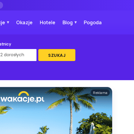
→
je
Okazje
Hotele
Blog
Pogoda
stnicy
SZUKAJ
Reklama