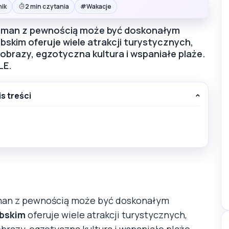
#
nik
2 min czytania
Wakacje
, Oman z pewnością może być doskonałym
bskim oferuje wiele atrakcji turystycznych,
jobrazy, egzotyczna kultura i wspaniałe plaże.
LE.
is treści
 Oman z pewnością może być doskonałym
abskim
oferuje wiele atrakcji turystycznych,
obrazy, egzotyczna kultura i wspaniałe plaże.