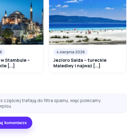
26
4 sierpnia 2026
 w Stambule –
Jezioro Salda – tureckie
le [...]
Malediwy i najważ [...]
 częściej trafiają do filtra spamu, więc polecamy
wpisu.
aj komentarze