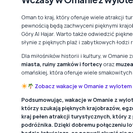
Oman to kraj, który oferuje wiele atrakcji t
pewnością będą zachwyceni pięknymi krajobr
Góry Al Hajar. Warto także odwiedzić piękne 
słynie z pięknych plaż i zabytkowych łodzi 
Dla miłośników historii i kultury, w Omanie zn
miasta, ruiny zamków i fortecy
oraz
muze
omańskiej, która oferuje wiele smakowitych
Zobacz wakacje w Omanie z wylotem 
Podsumowując, wakacje w Omanie z wylote
którzy szukają pięknych krajobrazów, egz
kraj pełen atrakcji turystycznych, który
podróżnika. Dzięki dobremu połączeniu l
będzie łatwiejsza, co pozwoli skupić się 