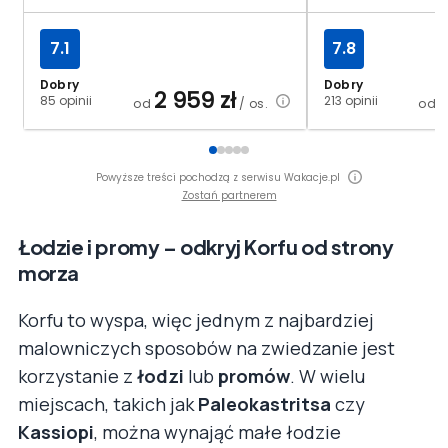
7.1
7.8
Dobry
Dobry
2 959
zł
85 opinii
213 opinii
od
/ os.
od
Powyższe treści pochodzą z serwisu Wakacje.pl
Zostań partnerem
Łodzie i promy – odkryj Korfu od strony
morza
Korfu to wyspa, więc jednym z najbardziej
malowniczych sposobów na zwiedzanie jest
korzystanie z
łodzi
lub
promów
. W wielu
miejscach, takich jak
Paleokastritsa
czy
Kassiopi
, można wynająć małe łodzie