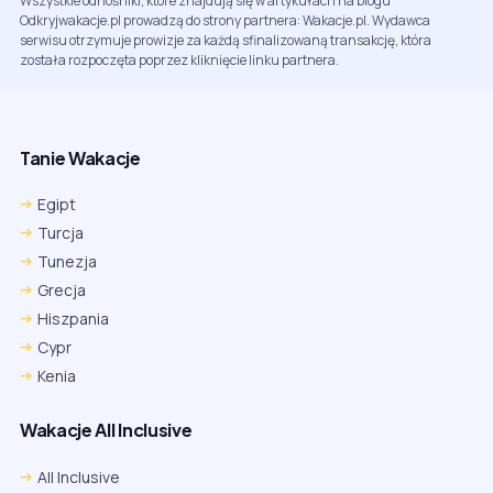
Wszystkie odnośniki, które znajdują się w artykułach na blogu
Odkryjwakacje.pl prowadzą do strony partnera: Wakacje.pl. Wydawca
serwisu otrzymuje prowizje za każdą sfinalizowaną transakcję, która
została rozpoczęta poprzez kliknięcie linku partnera.
Tanie Wakacje
Egipt
Turcja
Tunezja
Grecja
Hiszpania
Cypr
Kenia
Wakacje All Inclusive
All Inclusive