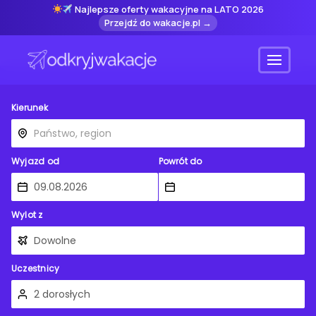
Najlepsze oferty wakacyjne na LATO 2026
Przejdź do wakacje.pl →
Menu
Kierunek
Wyjazd od
Powrót do
Wylot z
Uczestnicy