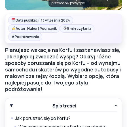
przewodnik po wyspie
Data publikacji: 13 września 2024
Autor: Hubert Podróżnik
5 min czytania
#
Podróżowanie
Planujesz wakacje na Korfu i zastanawiasz się,
jak najlepiej zwiedzać wyspę? Odkryj różne
sposoby poruszania się po Korfu – od wynajmu
samochodu i skuterów po wygodne autobusy i
malownicze rejsy łodzią. Wybierz opcję, która
najlepiej pasuje do Twojego stylu
podróżowania!
Spis treści
Jak poruszać się po Korfu?
Wynajem samochodu na Korfu – swoboda i