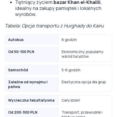
Tętniący życiem
bazar Khan el-Khalili
,
idealny na zakupy pamiątek i lokalnych
wyrobów.
Tabela: Opcje transportu z Hurghady do Kairu
Autobus
6 godzin
Od 50-100 PLN
Ekonomiczny, popularny
wśród turystów
Samochód
5-6 godzin
Zależne od wynajmu i
Elastyczna opcja dla grup
paliwa
Wycieczka fakultatywna
Cały dzień
Od 200-300 PLN
Transport, przewodnik i
bilety w cenie