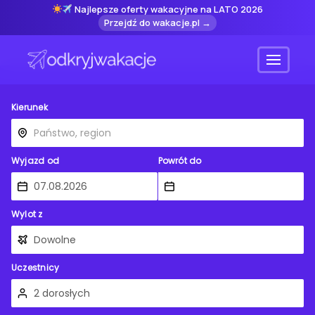
Najlepsze oferty wakacyjne na LATO 2026
Przejdź do wakacje.pl →
Menu
Kierunek
Wyjazd od
Powrót do
Wylot z
Uczestnicy