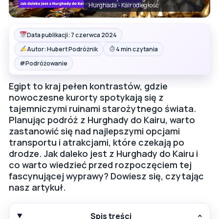
Hurghada - Kair odległość
Data publikacji: 7 czerwca 2024
Autor: Hubert Podróżnik
4 min czytania
#
Podróżowanie
Egipt to kraj pełen kontrastów, gdzie
nowoczesne kurorty spotykają się z
tajemniczymi ruinami starożytnego świata.
Planując podróż z Hurghady do Kairu, warto
zastanowić się nad najlepszymi opcjami
transportu i atrakcjami, które czekają po
drodze. Jak daleko jest z Hurghady do Kairu i
co warto wiedzieć przed rozpoczęciem tej
fascynującej wyprawy? Dowiesz się, czytając
nasz artykuł.
Spis treści