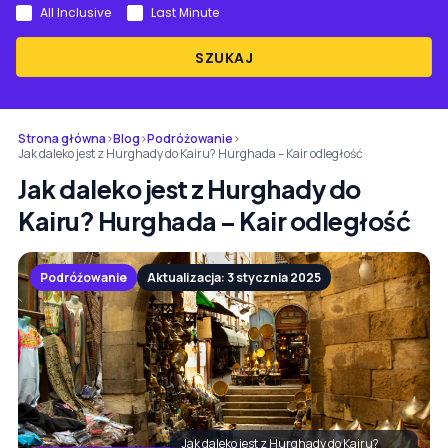
All Inclusive
Last Minute
SZUKAJ
Strona główna
›
Blog
›
Podróżowanie
›
Jak daleko jest z Hurghady do Kairu? Hurghada – Kair odległość
Jak daleko jest z Hurghady do
Kairu? Hurghada – Kair odległość
Podróżowanie
Aktualizacja: 3 stycznia 2025
Jak daleko jest z Hurghady do Kairu?