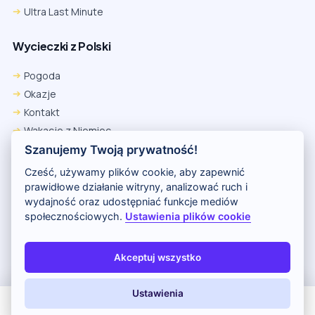
Ultra Last Minute
Wycieczki z Polski
Pogoda
Okazje
Kontakt
Wakacje z Niemiec
Polityka Prywatności
Szanujemy Twoją prywatność!
Wakacje w Egipcie
Cześć, używamy plików cookie, aby zapewnić
Rankingi hoteli
prawidłowe działanie witryny, analizować ruch i
wydajność oraz udostępniać funkcje mediów
społecznościowych.
Ustawienia plików cookie
Partnerem serwisu jest portal Wakacje.pl
O nas
Kontakt i reklama
Polityka prywatności
Akceptuj wszystko
Copyright (c) 2026 Odkryj Wakacje
Ustawienia