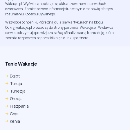
Wakacje.pl. Wyświetlane okazje są aktualizowane w interwałach
czasowych. Zamieszczone informacje lub ceny nie stanowią oferty w
rozumieniu Kodeksu Cywilnego.
Wszystkie odnośniki, które znajdują się w artykułach na blogu
Odkryjwakacje.pl prowadzą do strony partnera: Wakacje.pl. Wydawca
serwisu otrzymuje prowizje za każdą sfinalizowaną transakcję, która
została rozpoczęta poprzez kliknięcie linku partnera.
Tanie Wakacje
Egipt
Turcja
Tunezja
Grecja
Hiszpania
Cypr
Kenia