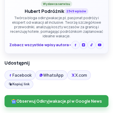
Wydawca serwisu
Hubert Podróżnik
2349 wpisów
Twórca bloga odkryjwakacje.pl, pasjonat podróży i
ekspert od wakacji all inclusive. Tworzę szczegółowe
przewodniki, analizuję koszty wczasów za granicą i
recenzuję hotele, pomagając podróżnikom zaplanować
idealne wakacje.
Zobacz wszystkie wpisy autora
Udostępnij
Facebook
WhatsApp
X.com
Kopiuj link
Obserwuj Odkryjwakacje.pl w Google News