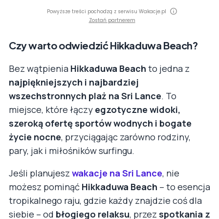
Powyższe treści pochodzą z serwisu Wakacje.pl
Zostań partnerem
Czy warto odwiedzić Hikkaduwa Beach?
Bez wątpienia
Hikkaduwa Beach
to jedna z
najpiękniejszych i najbardziej
wszechstronnych plaż na Sri Lance
. To
miejsce, które łączy
egzotyczne widoki,
szeroką ofertę sportów wodnych i bogate
życie nocne
, przyciągając zarówno rodziny,
pary, jak i miłośników surfingu.
Jeśli planujesz
wakacje na Sri Lance
, nie
możesz pominąć
Hikkaduwa Beach
– to esencja
tropikalnego raju, gdzie każdy znajdzie coś dla
siebie – od
błogiego relaksu
, przez
spotkania z