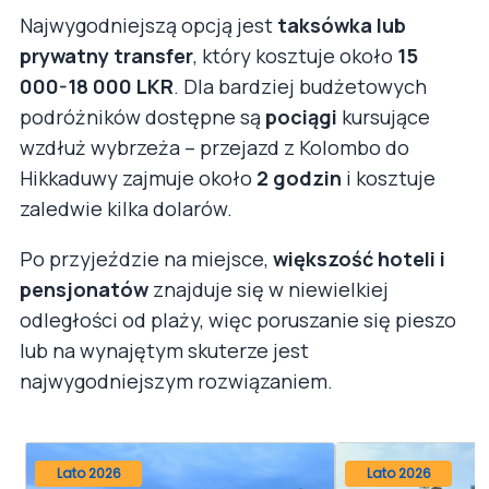
Najwygodniejszą opcją jest
taksówka lub
prywatny transfer
, który kosztuje około
15
000-18 000 LKR
. Dla bardziej budżetowych
podróżników dostępne są
pociągi
kursujące
wzdłuż wybrzeża – przejazd z Kolombo do
Hikkaduwy zajmuje około
2 godzin
i kosztuje
zaledwie kilka dolarów.
Po przyjeździe na miejsce,
większość hoteli i
pensjonatów
znajduje się w niewielkiej
odległości od plaży, więc poruszanie się pieszo
lub na wynajętym skuterze jest
najwygodniejszym rozwiązaniem.
Lato 2026
Lato 2026