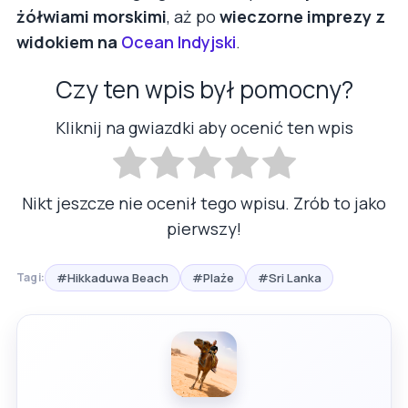
żółwiami morskimi
, aż po
wieczorne imprezy z
widokiem na
Ocean Indyjski
.
Czy ten wpis był pomocny?
Kliknij na gwiazdki aby ocenić ten wpis
Nikt jeszcze nie ocenił tego wpisu. Zrób to jako
pierwszy!
#Hikkaduwa Beach
#Plaże
#Sri Lanka
Tagi: