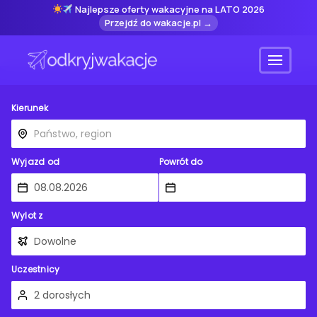
Najlepsze oferty wakacyjne na LATO 2026
Przejdź do wakacje.pl →
Menu
Kierunek
Wyjazd od
Powrót do
Wylot z
Uczestnicy