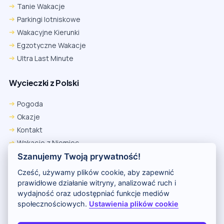
Tanie Wakacje
Parkingi lotniskowe
Wakacyjne Kierunki
Egzotyczne Wakacje
Ultra Last Minute
Wycieczki z Polski
Pogoda
Okazje
Kontakt
Wakacje z Niemiec
Polityka Prywatności
Szanujemy Twoją prywatność!
Wakacje w Egipcie
Cześć, używamy plików cookie, aby zapewnić
Rankingi hoteli
prawidłowe działanie witryny, analizować ruch i
wydajność oraz udostępniać funkcje mediów
społecznościowych.
Ustawienia plików cookie
Partnerem serwisu jest portal Wakacje.pl