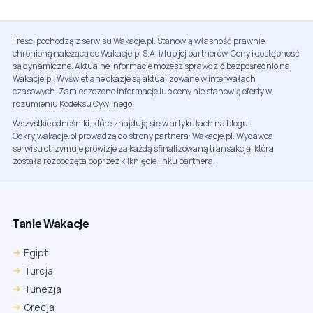
Treści pochodzą z serwisu Wakacje.pl. Stanowią własność prawnie
chronioną należącą do Wakacje.pl S.A. i/lub jej partnerów. Ceny i dostępność
są dynamiczne. Aktualne informacje możesz sprawdzić bezpośrednio na
Wakacje.pl. Wyświetlane okazje są aktualizowane w interwałach
czasowych. Zamieszczone informacje lub ceny nie stanowią oferty w
rozumieniu Kodeksu Cywilnego.
Wszystkie odnośniki, które znajdują się w artykułach na blogu
Odkryjwakacje.pl prowadzą do strony partnera: Wakacje.pl. Wydawca
serwisu otrzymuje prowizje za każdą sfinalizowaną transakcję, która
została rozpoczęta poprzez kliknięcie linku partnera.
Tanie Wakacje
Egipt
Turcja
Tunezja
Grecja