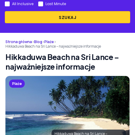
All Inclusive
Last Minute
SZUKAJ
Strona główna
›
Blog
›
Plaże
›
Hikkaduwa Beach na Sri Lance – najważniejsze informacje
Hikkaduwa Beach na Sri Lance –
najważniejsze informacje
Plaże
Hikkaduwa Beach na Sri Lance –