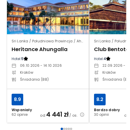
Sri Lanka / Południowa Prowincja / Ahungalla
Heritance Ahungalla
Club Bentota
Hotel:
5
Hotel:
4
06.10.2026 - 14.10.2026
22.09.2026 - 3
Kraków
Kraków
Śniadania (BB)
Śniadania (BB
8.9
8.2
Wspaniały
Bardzo dobry
4 441
zł
62 opinie
30 opinii
od
/ os.
o