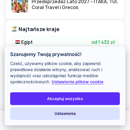
Przedsprzedaż Lato 2027 – ITAKA, TUI,
Coral Travel i Grecos
Najtańsze kraje
Egipt
od 1 432 zł
ponad 2092 dostępnych
Szanujemy Twoją prywatność!
Turcja
od 1 584 zł
Cześć, używamy plików cookie, aby zapewnić
ponad 2571 dostępnych
prawidłowe działanie witryny, analizować ruch i
wydajność oraz udostępniać funkcje mediów
społecznościowych.
Ustawienia plików cookie
Tunezja
od 1 797 zł
ponad 721 dostępnych
Akceptuj wszystko
Hiszpania
od 1 542 zł
ponad 4199 dostępnych
Ustawienia
All Inclusive
Last Minute
LATO 2026
Z dziećmi
Dominikana
od 5 129 zł