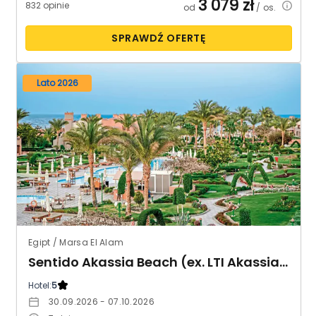
3 079
zł
832 opinie
od
/ os.
SPRAWDŹ OFERTĘ
Lato 2026
Egipt / Marsa El Alam
Sentido Akassia Beach (ex. LTI Akassia Beach)
Hotel:
5
30.09.2026 - 07.10.2026