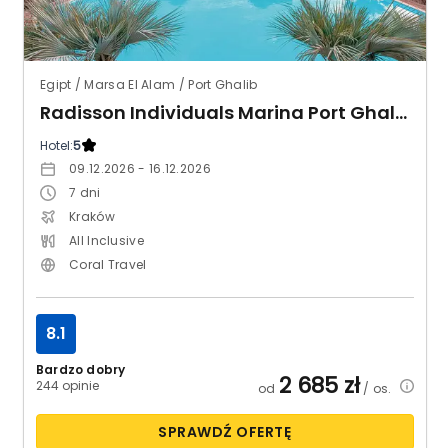
Egipt / Marsa El Alam / Port Ghalib
Radisson Individuals Marina Port Ghalib (ex. Sunrise Marina Resort)
Hotel:
5
09.12.2026 - 16.12.2026
7
dni
Kraków
All Inclusive
Coral Travel
8.1
Bardzo dobry
2 685
zł
244 opinie
od
/ os.
SPRAWDŹ OFERTĘ