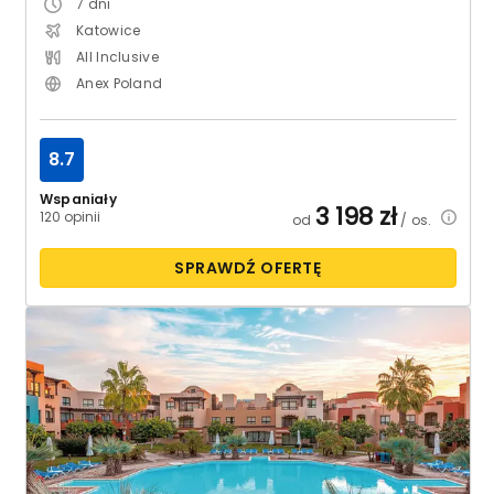
7
dni
Katowice
All Inclusive
Anex Poland
8.7
Wspaniały
3 198
zł
120 opinii
od
/ os.
SPRAWDŹ OFERTĘ