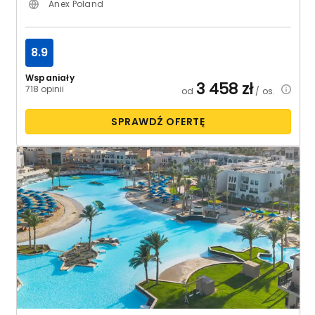
Anex Poland
8.9
Wspaniały
3 458
zł
718 opinii
od
/ os.
SPRAWDŹ OFERTĘ