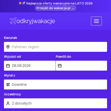
Najlepsze oferty wakacyjne na LATO 2026
Przejdź do wakacje.pl →
Menu
Kierunek
Wyjazd od
Powrót do
Wylot z
Uczestnicy