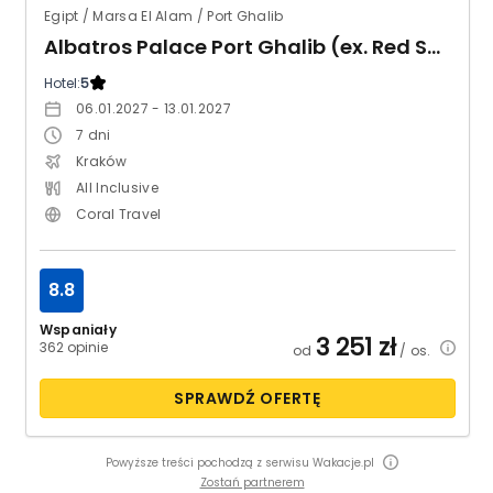
Egipt / Marsa El Alam / Port Ghalib
Albatros Palace Port Ghalib (ex. Red Sea The Palace)
Hotel:
5
06.01.2027 - 13.01.2027
7
dni
Kraków
All Inclusive
Coral Travel
8.8
Wspaniały
3 251
zł
362 opinie
od
/ os.
SPRAWDŹ OFERTĘ
Powyższe treści pochodzą z serwisu Wakacje.pl
Zostań partnerem