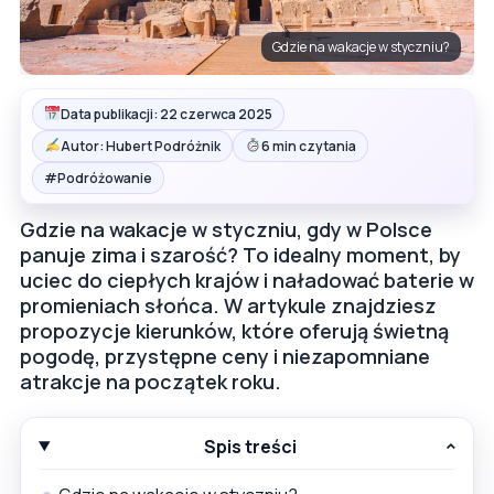
Gdzie na wakacje w styczniu?
Data publikacji: 22 czerwca 2025
Autor: Hubert Podróżnik
6 min czytania
#
Podróżowanie
Gdzie na wakacje w styczniu, gdy w Polsce
panuje zima i szarość? To idealny moment, by
uciec do ciepłych krajów i naładować baterie w
promieniach słońca. W artykule znajdziesz
propozycje kierunków, które oferują świetną
pogodę, przystępne ceny i niezapomniane
atrakcje na początek roku.
Spis treści