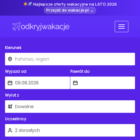
Najlepsze oferty wakacyjne na LATO 2026
Przejdź do wakacje.pl →
Menu
Kierunek
Wyjazd od
Powrót do
Wylot z
Uczestnicy