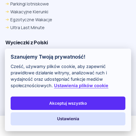
Parkingi lotniskowe
Wakacyjne Kierunki
Egzotyczne Wakacje
Ultra Last Minute
Wycieczki z Polski
Pogoda
Szanujemy Twoją prywatność!
Okazje
Cześć, używamy plików cookie, aby zapewnić
Kontakt
prawidłowe działanie witryny, analizować ruch i
Wakacje z Niemiec
wydajność oraz udostępniać funkcje mediów
społecznościowych.
Ustawienia plików cookie
Polityka Prywatności
Wakacje w Egipcie
Rankingi hoteli
Akceptuj wszystko
Ustawienia
Partnerem serwisu jest portal Wakacje.pl
All Inclusive
Last Minute
LATO 2026
Z dziećmi
O nas
Kontakt i reklama
Polityka prywatności