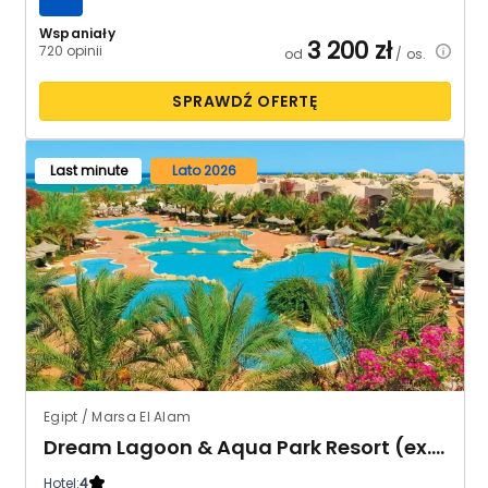
Wspaniały
3 200
zł
720 opinii
od
/ os.
SPRAWDŹ OFERTĘ
Last minute
Lato 2026
Egipt / Marsa El Alam
Dream Lagoon & Aqua Park Resort (ex. Floriana Dream Lagoon)
Hotel:
4