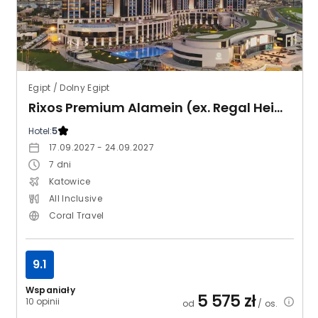
Egipt / Dolny Egipt
Rixos Premium Alamein (ex. Regal Heights)
Hotel:
5
17.09.2027 - 24.09.2027
7
dni
Katowice
All Inclusive
Coral Travel
9.1
Wspaniały
5 575
zł
10 opinii
od
/ os.