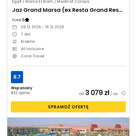
Egipt / Marsa El Alam / Madinat Coraya
Jaz Grand Marsa (ex Resta Grand Resort)
Hotel:
5
09.12.2026 - 16.12.2026
7
dni
Kraków
All Inclusive
Coral Travel
8.7
Wspaniały
3 079
zł
832 opinie
od
/ os.
SPRAWDŹ OFERTĘ