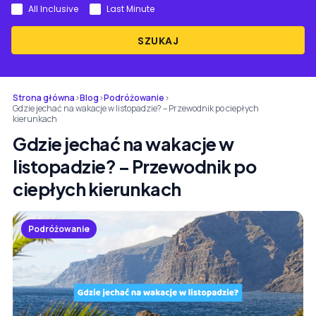
All Inclusive
Last Minute
SZUKAJ
Strona główna
›
Blog
›
Podróżowanie
›
Gdzie jechać na wakacje w listopadzie? – Przewodnik po ciepłych
kierunkach
Gdzie jechać na wakacje w
listopadzie? – Przewodnik po
ciepłych kierunkach
Podróżowanie