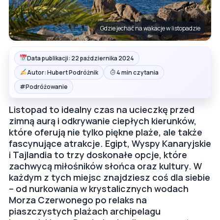
Gdzie jechać na wakacje w listopadzie
Data publikacji: 22 października 2024
Autor: Hubert Podróżnik
4 min czytania
#
Podróżowanie
Listopad to idealny czas na ucieczkę przed
zimną aurą i odkrywanie ciepłych kierunków,
które oferują nie tylko piękne plaże, ale także
fascynujące atrakcje. Egipt, Wyspy Kanaryjskie
i Tajlandia to trzy doskonałe opcje, które
zachwycą miłośników słońca oraz kultury. W
każdym z tych miejsc znajdziesz coś dla siebie
– od nurkowania w krystalicznych wodach
Morza Czerwonego po relaks na
piaszczystych plażach archipelagu