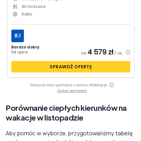
All Inclusive
Itaka
8.1
Bardzo dobry
4 579
zł
68 opinii
od
/ os.
SPRAWDŹ OFERTĘ
Powyższe treści pochodzą z serwisu Wakacje.pl
Zostań partnerem
Porównanie ciepłych kierunków na
wakacje w listopadzie
Aby pomóc w wyborze, przygotowaliśmy tabelę