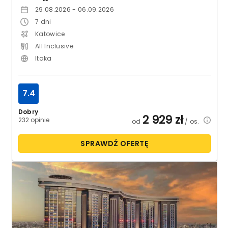
29.08.2026 - 06.09.2026
7
dni
Katowice
All Inclusive
Itaka
7.4
Dobry
2 929
zł
232 opinie
od
/ os.
SPRAWDŹ OFERTĘ