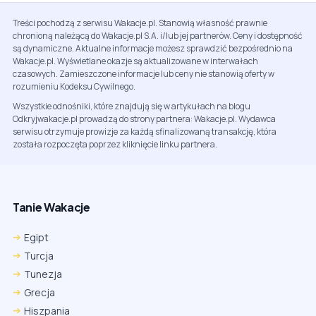
Treści pochodzą z serwisu Wakacje.pl. Stanowią własność prawnie
chronioną należącą do Wakacje.pl S.A. i/lub jej partnerów. Ceny i dostępność
są dynamiczne. Aktualne informacje możesz sprawdzić bezpośrednio na
Wakacje.pl. Wyświetlane okazje są aktualizowane w interwałach
czasowych. Zamieszczone informacje lub ceny nie stanowią oferty w
rozumieniu Kodeksu Cywilnego.
Wszystkie odnośniki, które znajdują się w artykułach na blogu
Odkryjwakacje.pl prowadzą do strony partnera: Wakacje.pl. Wydawca
serwisu otrzymuje prowizje za każdą sfinalizowaną transakcję, która
została rozpoczęta poprzez kliknięcie linku partnera.
Tanie Wakacje
Egipt
Turcja
Tunezja
Grecja
Hiszpania