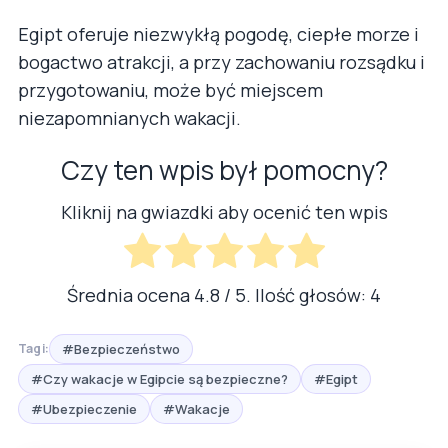
Egipt oferuje niezwykłą pogodę, ciepłe morze i
bogactwo atrakcji, a przy zachowaniu rozsądku i
przygotowaniu, może być miejscem
niezapomnianych wakacji.
Czy ten wpis był pomocny?
Kliknij na gwiazdki aby ocenić ten wpis
Średnia ocena
4.8
/ 5. Ilość głosów:
4
#Bezpieczeństwo
Tagi:
#Czy wakacje w Egipcie są bezpieczne?
#Egipt
#Ubezpieczenie
#Wakacje