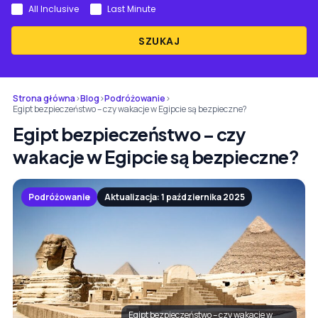
All Inclusive
Last Minute
SZUKAJ
Strona główna
›
Blog
›
Podróżowanie
›
Egipt bezpieczeństwo – czy wakacje w Egipcie są bezpieczne?
Egipt bezpieczeństwo – czy
wakacje w Egipcie są bezpieczne?
Podróżowanie
Aktualizacja: 1 października 2025
Egipt bezpieczeństwo – czy wakacje w