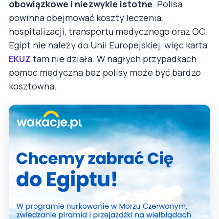
obowiązkowe i niezwykle istotne
. Polisa
powinna obejmować koszty leczenia,
hospitalizacji, transportu medycznego oraz OC.
Egipt nie należy do Unii Europejskiej, więc karta
EKUZ
tam nie działa. W nagłych przypadkach
pomoc medyczna bez polisy może być bardzo
kosztowna.