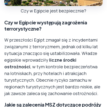
Czy w Egipcie jest bezpiecznie?
Czy w Egipcie występują zagrożenia
terrorystyczne?
W przeszłości Egipt zmagał się z incydentami
związanymi z terroryzmem, jednak od kilku lat
sytuacja znacząco się ustabilizowała. Władze
egipskie wprowadziły
liczne środki
ostrożności
, w tym kontrole bezpieczeństwa
na lotniskach, przy hotelach i atrakcjach
turystycznych. Obecnie ryzyko zamachu w
regionach turystycznych jest bardzo niskie, ale
jak zawsze zaleca się zachowanie ostrożności.
Jakie są zalecenia MSZ dotyczące podróży