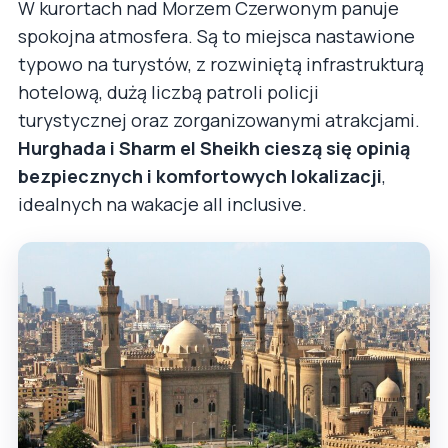
W kurortach nad Morzem Czerwonym panuje
spokojna atmosfera. Są to miejsca nastawione
typowo na turystów, z rozwiniętą infrastrukturą
hotelową, dużą liczbą patroli policji
turystycznej oraz zorganizowanymi atrakcjami.
Hurghada i Sharm el Sheikh cieszą się opinią
bezpiecznych i komfortowych lokalizacji
,
idealnych na wakacje all inclusive.