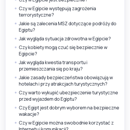
Czy w Egipcie występują zagrożenia
terrorystyczne?
Jakie są zalecenia MSZ dotyczące podróży do
Egiptu?
Jak wygląda sytuacja zdrowotna w Egipcie?
Czy kobiety mogą czuć się bezpiecznie w
Egipcie?
Jak wygląda kwestia transportu i
przemieszczania się po kraju?
Jakie zasady bezpieczeństwa obowiązują w
hotelach i przy atrakcjach turystycznych?
Czy warto wykupić ubezpieczenie turystyczne
przed wyjazdem do Egiptu?
Czy Egipt jest dobrym wyborem na bezpieczne
wakacje?
Czy w Egipcie można swobodnie korzystać z
Internetu i komunikacji?