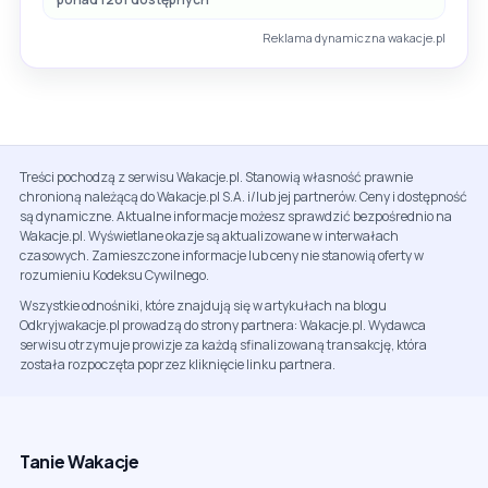
Reklama dynamiczna wakacje.pl
Treści pochodzą z serwisu Wakacje.pl. Stanowią własność prawnie
chronioną należącą do Wakacje.pl S.A. i/lub jej partnerów. Ceny i dostępność
są dynamiczne. Aktualne informacje możesz sprawdzić bezpośrednio na
Wakacje.pl. Wyświetlane okazje są aktualizowane w interwałach
czasowych. Zamieszczone informacje lub ceny nie stanowią oferty w
rozumieniu Kodeksu Cywilnego.
Wszystkie odnośniki, które znajdują się w artykułach na blogu
Odkryjwakacje.pl prowadzą do strony partnera: Wakacje.pl. Wydawca
serwisu otrzymuje prowizje za każdą sfinalizowaną transakcję, która
została rozpoczęta poprzez kliknięcie linku partnera.
Tanie Wakacje