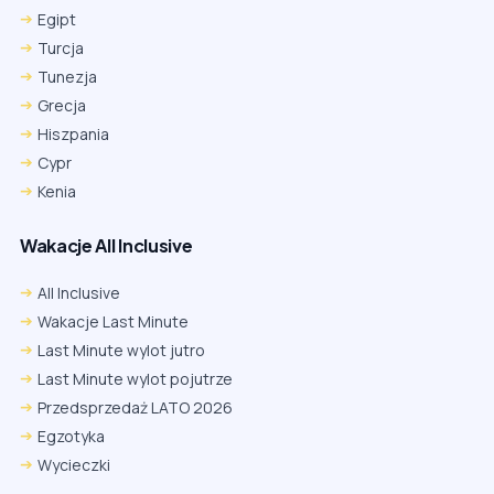
Egipt
Turcja
Tunezja
Grecja
Hiszpania
Cypr
Kenia
Wakacje All Inclusive
All Inclusive
Wakacje Last Minute
Last Minute wylot jutro
Last Minute wylot pojutrze
Przedsprzedaż LATO 2026
Egzotyka
Wycieczki