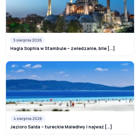
5 sierpnia 2026
Hagia Sophia w Stambule – zwiedzanie, bile [...]
4 sierpnia 2026
Jezioro Salda – tureckie Malediwy i najważ [...]