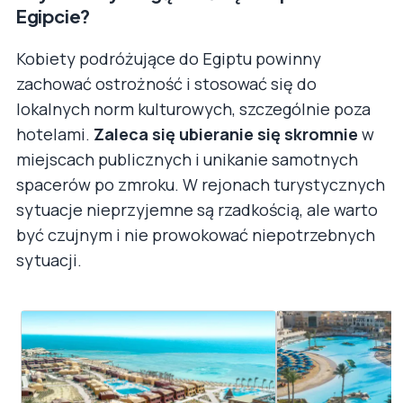
Egipcie?
Kobiety podróżujące do Egiptu powinny
zachować ostrożność i stosować się do
lokalnych norm kulturowych, szczególnie poza
hotelami.
Zaleca się ubieranie się skromnie
w
miejscach publicznych i unikanie samotnych
spacerów po zmroku. W rejonach turystycznych
sytuacje nieprzyjemne są rzadkością, ale warto
być czujnym i nie prowokować niepotrzebnych
sytuacji.