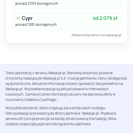
ponad 2393 dostępnych
Cypr
od 2 079 zł
ponad 1281 dostępnych
Reklama dynamiczna wakacje.pl
Treści pochodzą z serwisu Wakacje.pl. Stanowią własność prawnie
chronioną należącą do Wakacje.pl S.A. i/lub jej partnerów. Ceny i dostępność
są dynamiczne. Aktualne informacje możesz sprawdzić bezpośrednio na
Wakacje.pl. Wyświetlane okazje są aktualizowane w interwałach
czasowych. Zamieszczone informacje lub ceny nie stanowią oferty w
rozumieniu Kodeksu Cywilnego.
Wszystkie odnośniki, które znajdują się w artykułach na blogu
Odkryjwakacje.pl prowadzą do strony partnera: Wakacje.pl. Wydawca
serwisu otrzymuje prowizje za każdą sfinalizowaną transakcję, która
została rozpoczęta poprzez kliknięcie linku partnera.