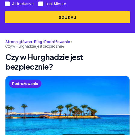
All Inclusive
Last Minute
SZUKAJ
Strona główna
›
Blog
›
Podróżowanie
›
Czy w Hurghadzie jest bezpiecznie?
Czy w Hurghadzie jest
bezpiecznie?
Podróżowanie