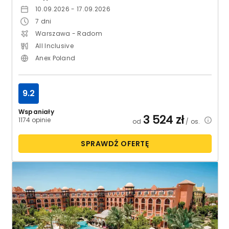
10.09.2026 - 17.09.2026
7
dni
Warszawa - Radom
All Inclusive
Anex Poland
9.2
Wspaniały
3 524
zł
1174 opinie
od
/ os.
SPRAWDŹ OFERTĘ