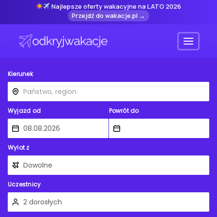
Najlepsze oferty wakacyjne na LATO 2026
Przejdź do wakacje.pl →
Menu
Kierunek
Wyjazd od
Powrót do
Wylot z
Uczestnicy