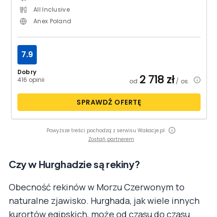
All Inclusive
Anex Poland
7.9
Dobry
2 718
zł
416 opinii
od
/ os.
SPRAWDŹ OFERTĘ
Powyższe treści pochodzą z serwisu Wakacje.pl
Zostań partnerem
Czy w Hurghadzie są rekiny?
Obecność rekinów w Morzu Czerwonym to
naturalne zjawisko. Hurghada, jak wiele innych
kurortów egipskich, może od czasu do czasu