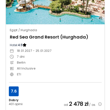
Egipt / Hurghada
Red Sea Grand Resort (Hurghada)
Hotel:
4.5
18.01.2027 - 25.01.2027
7
dni
Berlin
All Inclusive
ETI
7.6
Dobry
2 478
zł
401 opinii
od
/ os.