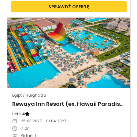
SPRAWDŹ OFERTĘ
Egipt / Hurghada
Rewaya Inn Resort (ex. Hawaii Paradise Aqua Park Resort)
Hotel:
4
25.03.2027 - 01.04.2027
7
dni
Gdańsk