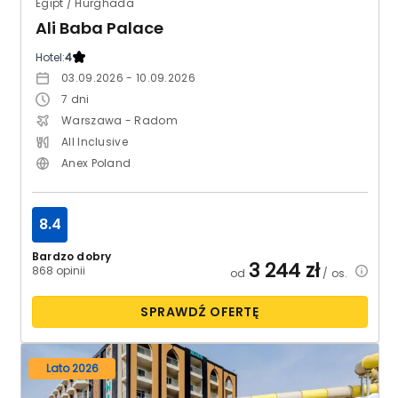
Egipt / Hurghada
Ali Baba Palace
Hotel:
4
03.09.2026 - 10.09.2026
7
dni
Warszawa - Radom
All Inclusive
Anex Poland
8.4
Bardzo dobry
3 244
zł
868 opinii
od
/ os.
SPRAWDŹ OFERTĘ
Lato 2026