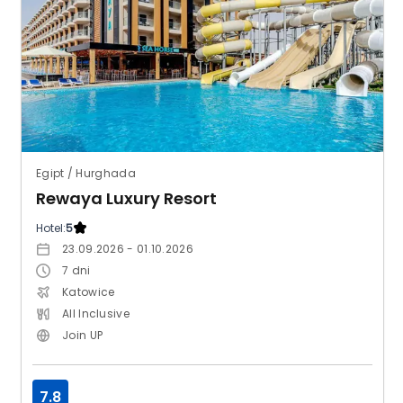
Egipt / Hurghada
Rewaya Luxury Resort
Hotel:
5
23.09.2026 - 01.10.2026
7
dni
Katowice
All Inclusive
Join UP
7.8