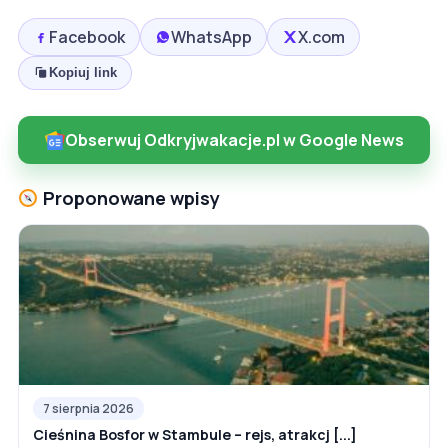
Facebook
WhatsApp
X.com
Kopiuj link
Obserwuj Odkryjwakacje.pl w Google News
Proponowane wpisy
7 sierpnia 2026
Cieśnina Bosfor w Stambule – rejs, atrakcj [...]