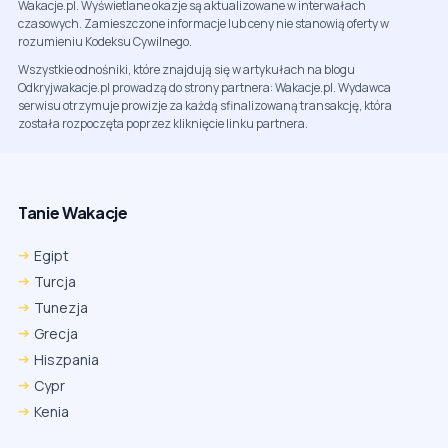
Wakacje.pl. Wyświetlane okazje są aktualizowane w interwałach
czasowych. Zamieszczone informacje lub ceny nie stanowią oferty w
rozumieniu Kodeksu Cywilnego.
Wszystkie odnośniki, które znajdują się w artykułach na blogu
Odkryjwakacje.pl prowadzą do strony partnera: Wakacje.pl. Wydawca
serwisu otrzymuje prowizje za każdą sfinalizowaną transakcję, która
została rozpoczęta poprzez kliknięcie linku partnera.
Tanie Wakacje
Egipt
Turcja
Tunezja
Grecja
Hiszpania
Cypr
Kenia