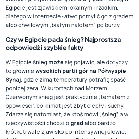
Egipcie jest zjawiskiem lokalnym i rzadkim,
dlatego w internecie łatwo pomylić go z gradem
albo chwilowym „białym nalotem” po burzy.
Czy w Egipcie pada śnieg? Najprostsza
odpowiedź i szybkie fakty
W Egipcie śnieg
może
się pojawić, ale dotyczy
to głównie
wysokich partii gór na Półwyspie
Synaj
, gdzie zimą temperatury potrafią spaść
poniżej zera. W kurortach nad Morzem
Czerwonym śnieg jest praktycznie „tematem z
opowieści”, bo klimat jest zbyt ciepły i suchy.
Zdarza się natomiast, że ktoś mówi „śnieg”, a w
rzeczywistości chodzi o
grad
albo bardzo
krótkotrwałe zjawisko po intensywnej ulewie.