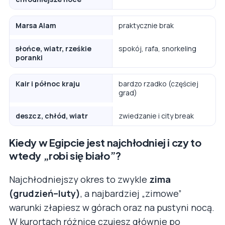
Marsa Alam
praktycznie brak
słońce, wiatr, rześkie
spokój, rafa, snorkeling
poranki
Kair i północ kraju
bardzo rzadko (częściej
grad)
deszcz, chłód, wiatr
zwiedzanie i city break
Kiedy w Egipcie jest najchłodniej i czy to
wtedy „robi się biało”?
Najchłodniejszy okres to zwykle
zima
(grudzień–luty)
, a najbardziej „zimowe”
warunki złapiesz w górach oraz na pustyni nocą.
W kurortach różnicę czujesz głównie po