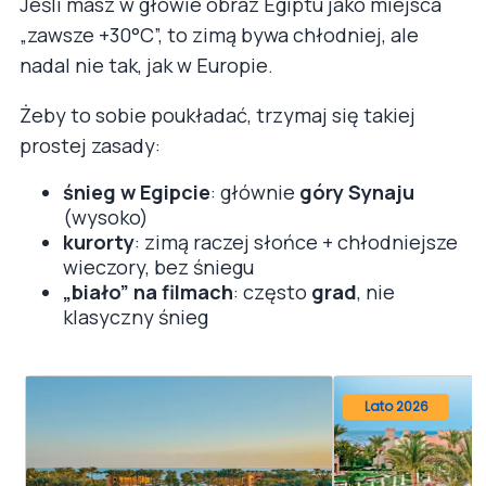
Jeśli masz w głowie obraz Egiptu jako miejsca
„zawsze +30°C”, to zimą bywa chłodniej, ale
nadal nie tak, jak w Europie.
Żeby to sobie poukładać, trzymaj się takiej
prostej zasady:
śnieg w Egipcie
: głównie
góry Synaju
(wysoko)
kurorty
: zimą raczej słońce + chłodniejsze
wieczory, bez śniegu
„biało” na filmach
: często
grad
, nie
klasyczny śnieg
Lato 2026