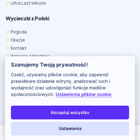
Ultra Last Minute
Wycieczki z Polski
Pogoda
Okazje
Kontakt
Wakacje z Niemiec
Polityka Prywatności
Szanujemy Twoją prywatność!
Wakacje w Egipcie
Cześć, używamy plików cookie, aby zapewnić
Rankingi hoteli
prawidłowe działanie witryny, analizować ruch i
wydajność oraz udostępniać funkcje mediów
społecznościowych.
Ustawienia plików cookie
Partnerem serwisu jest portal Wakacje.pl
O nas
Kontakt i reklama
Polityka prywatności
Akceptuj wszystko
Copyright (c) 2026 Odkryj Wakacje
Ustawienia
All Inclusive
Last Minute
LATO 2026
Z dziećmi