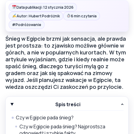
Data publikacji: 12 stycznia 2026
Autor: Hubert Podróżnik
6 min czytania
#
Podróżowanie
Śnieg w Egipcie brzmi jak sensacja, ale prawda
jest prostsza: to zjawisko możliwe głównie w
górach, a nie w popularnych kurortach. W tym
artykule wyjaśniam, gdzie i kiedy realnie może
spaść śnieg, dlaczego turyści mylą go z
gradem oraz jak się spakować na zimowy
wyjazd. Jeśli planujesz wakacje w Egipcie, ta
wiedza oszczędzi Ci zaskoczeń po przylocie.
Spis treści
Czy w Egipcie pada śnieg?
Czy w Egipcie pada śnieg? Najprostsza
odpowiedź i szybkie fakty