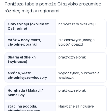
Poniższa tabela pomoże Ci szybko zrozumieć
różnicę między regionami.
Góry Synaju (okolice St.
najwyższa w skali kraju
Catherine)
mróz w nocy, wiatr,
dla ciekawych „innego
chłodne poranki
Egiptu”, objazd
Sharm el Sheikh
praktycznie brak
(wybrzeże)
słońce, wiatr,
wypoczynek, nurkowanie,
chłodniejsze wieczory
wycieczki
Hurghada / Makadi /
praktycznie brak
Soma Bay
stabilna pogoda,
klasyczne all inclusive
chłodniejsze noce