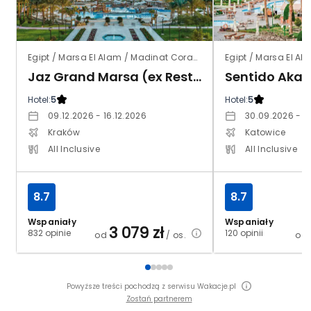
Egipt / Marsa El Alam / Madinat Coraya
Egipt / Marsa El Al
Jaz Grand Marsa (ex Resta Grand Resort)
Hotel:
5
Hotel:
5
09.12.2026 - 16.12.2026
30.09.2026 - 0
Kraków
Katowice
All Inclusive
All Inclusive
8.7
8.7
Wspaniały
Wspaniały
3 079
zł
832 opinie
120 opinii
od
/ os.
od
Powyższe treści pochodzą z serwisu Wakacje.pl
Zostań partnerem