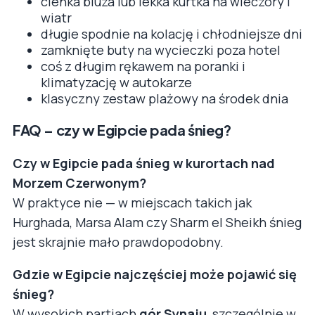
cienka bluza lub lekka kurtka na wieczory i
wiatr
długie spodnie na kolację i chłodniejsze dni
zamknięte buty na wycieczki poza hotel
coś z długim rękawem na poranki i
klimatyzację w autokarze
klasyczny zestaw plażowy na środek dnia
FAQ – czy w Egipcie pada śnieg?
Czy w Egipcie pada śnieg w kurortach nad
Morzem Czerwonym?
W praktyce nie — w miejscach takich jak
Hurghada, Marsa Alam czy Sharm el Sheikh śnieg
jest skrajnie mało prawdopodobny.
Gdzie w Egipcie najczęściej może pojawić się
śnieg?
W wysokich partiach
gór Synaju
, szczególnie w