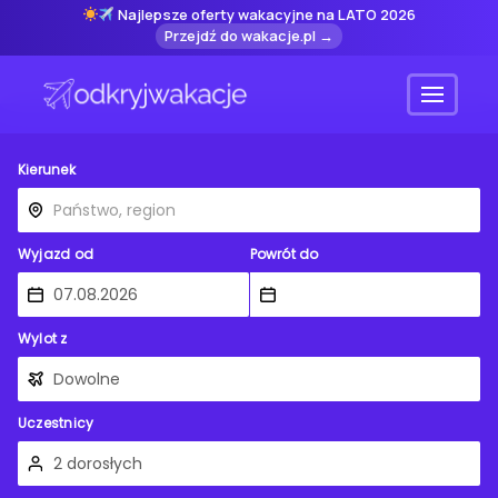
Najlepsze oferty wakacyjne na LATO 2026
Przejdź do wakacje.pl →
Menu
Kierunek
Wyjazd od
Powrót do
Wylot z
Uczestnicy