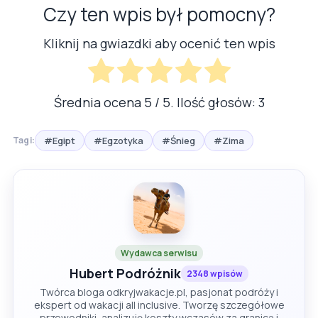
Czy ten wpis był pomocny?
Kliknij na gwiazdki aby ocenić ten wpis
Średnia ocena
5
/ 5. Ilość głosów:
3
#Egipt
#Egzotyka
#Śnieg
#Zima
Tagi:
Wydawca serwisu
Hubert Podróżnik
2348 wpisów
Twórca bloga odkryjwakacje.pl, pasjonat podróży i
ekspert od wakacji all inclusive. Tworzę szczegółowe
przewodniki, analizuję koszty wczasów za granicą i