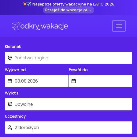
Najlepsze oferty wakacyjne na LATO 2026
Przejdź do wakacje.pl →
Menu
Kierunek
Wyjazd od
Powrót do
Wylot z
Uczestnicy