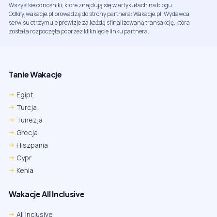
Wszystkie odnośniki, które znajdują się w artykułach na blogu
Odkryjwakacje.pl prowadzą do strony partnera: Wakacje.pl. Wydawca
serwisu otrzymuje prowizje za każdą sfinalizowaną transakcję, która
została rozpoczęta poprzez kliknięcie linku partnera.
Tanie Wakacje
Egipt
Turcja
Tunezja
Grecja
Hiszpania
Cypr
Kenia
Wakacje All Inclusive
All Inclusive