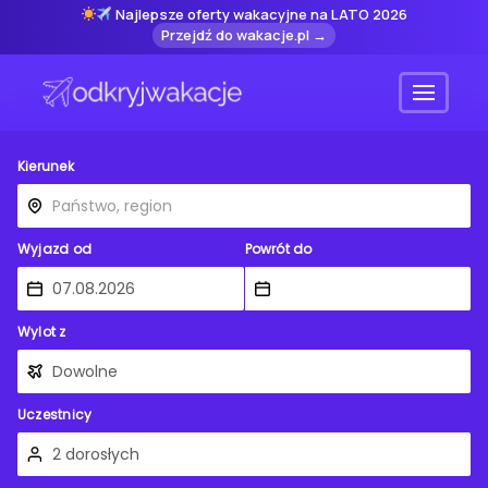
Najlepsze oferty wakacyjne na LATO 2026
Przejdź do wakacje.pl →
Menu
Kierunek
Wyjazd od
Powrót do
Wylot z
Uczestnicy