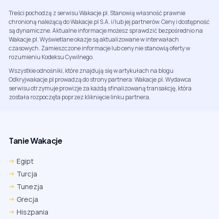
Treści pochodzą z serwisu Wakacje.pl. Stanowią własność prawnie
chronioną należącą do Wakacje.pl S.A. i/lub jej partnerów. Ceny i dostępność
są dynamiczne. Aktualne informacje możesz sprawdzić bezpośrednio na
Wakacje.pl. Wyświetlane okazje są aktualizowane w interwałach
czasowych. Zamieszczone informacje lub ceny nie stanowią oferty w
rozumieniu Kodeksu Cywilnego.
Wszystkie odnośniki, które znajdują się w artykułach na blogu
Odkryjwakacje.pl prowadzą do strony partnera: Wakacje.pl. Wydawca
serwisu otrzymuje prowizje za każdą sfinalizowaną transakcję, która
została rozpoczęta poprzez kliknięcie linku partnera.
Tanie Wakacje
Egipt
Turcja
Tunezja
Grecja
Hiszpania