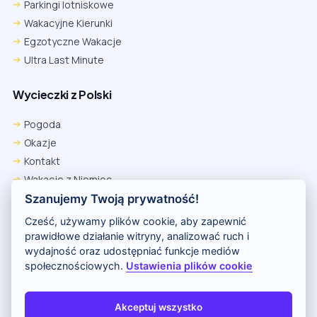
Parkingi lotniskowe
Wakacyjne Kierunki
Egzotyczne Wakacje
Ultra Last Minute
Wycieczki z Polski
Pogoda
Okazje
Kontakt
Wakacje z Niemiec
Polityka Prywatności
Szanujemy Twoją prywatność!
Wakacje w Egipcie
Cześć, używamy plików cookie, aby zapewnić
Rankingi hoteli
prawidłowe działanie witryny, analizować ruch i
wydajność oraz udostępniać funkcje mediów
społecznościowych.
Ustawienia plików cookie
Partnerem serwisu jest portal Wakacje.pl
O nas
Kontakt i reklama
Polityka prywatności
Akceptuj wszystko
Copyright (c) 2026 Odkryj Wakacje