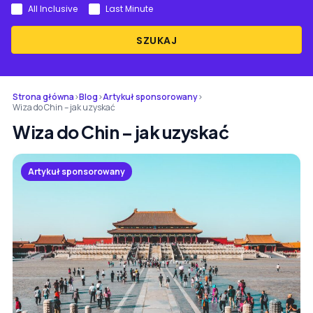
All Inclusive
Last Minute
SZUKAJ
Strona główna
›
Blog
›
Artykuł sponsorowany
›
Wiza do Chin – jak uzyskać
Wiza do Chin – jak uzyskać
Artykuł sponsorowany