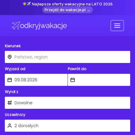
Najlepsze oferty wakacyjne na LATO 2026
Przejdź do wakacje.pl →
Menu
Kierunek
Wyjazd od
Powrót do
Wylot z
Uczestnicy