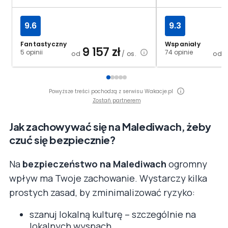
9.6
9.3
Fantastyczny
Wspaniały
9 157
zł
5 opinii
74 opinie
od
/ os.
od
Powyższe treści pochodzą z serwisu Wakacje.pl
Zostań partnerem
Jak zachowywać się na Malediwach, żeby
czuć się bezpiecznie?
Na
bezpieczeństwo na Malediwach
ogromny
wpływ ma Twoje zachowanie. Wystarczy kilka
prostych zasad, by zminimalizować ryzyko:
szanuj lokalną kulturę – szczególnie na
lokalnych wyspach,