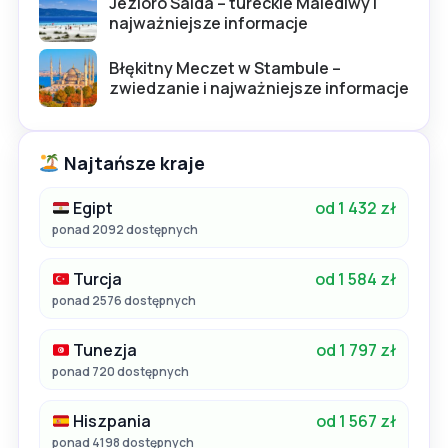
Jezioro Salda – tureckie Malediwy i
najważniejsze informacje
Błękitny Meczet w Stambule –
zwiedzanie i najważniejsze informacje
Najtańsze kraje
Egipt
od 1 432 zł
ponad 2092 dostępnych
Turcja
od 1 584 zł
ponad 2576 dostępnych
Tunezja
od 1 797 zł
ponad 720 dostępnych
Hiszpania
od 1 567 zł
ponad 4198 dostępnych