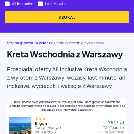
All Inclusive
Last Minute
SZUKAJ
Strona główna
›
Wycieczki
›
Kreta Wschodnia z Warszawy
Kreta Wschodnia z Warszawy
Przeglądaj oferty All Inclusive Kreta Wschodnia
z wylotem z Warszawy: wczasy, last minute, all
inclusive, wycieczki i wakacje z Warszawy
Treści pochodzą od partnera serwisu: Wakacje.pl. Ceny i dostępność są dynamiczne.
Aktualne informacje możesz sprawdzić bezpośrednio na Wakacje.pl. Wyświetlane okazje są
aktualizowane w interwałach czasowych.
★★★
1 517 zł
Ergun
Turcja (Alanya)
TOP Touristik
od 18.11.2026
7.2 /10 (48 opinii)