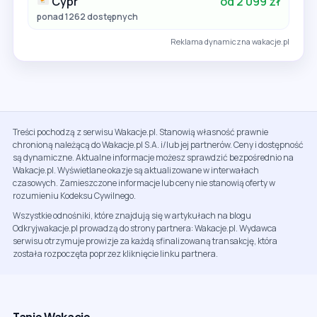
Cypr
od 2 099 zł
ponad 1262 dostępnych
Reklama dynamiczna wakacje.pl
Treści pochodzą z serwisu Wakacje.pl. Stanowią własność prawnie
chronioną należącą do Wakacje.pl S.A. i/lub jej partnerów. Ceny i dostępność
są dynamiczne. Aktualne informacje możesz sprawdzić bezpośrednio na
Wakacje.pl. Wyświetlane okazje są aktualizowane w interwałach
czasowych. Zamieszczone informacje lub ceny nie stanowią oferty w
rozumieniu Kodeksu Cywilnego.
Wszystkie odnośniki, które znajdują się w artykułach na blogu
Odkryjwakacje.pl prowadzą do strony partnera: Wakacje.pl. Wydawca
serwisu otrzymuje prowizje za każdą sfinalizowaną transakcję, która
została rozpoczęta poprzez kliknięcie linku partnera.
Tanie Wakacje