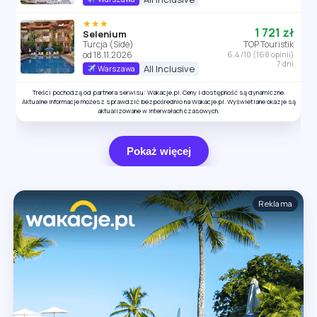
★★★
1 721 zł
Selenium
Turcja (Side)
TOP Touristik
od 18.11.2026
6.4 /10 (168 opinii)
7 dni
All Inclusive
Warszawa
Treści pochodzą od partnera serwisu: Wakacje.pl. Ceny i dostępność są dynamiczne.
Aktualne informacje możesz sprawdzić bezpośrednio na Wakacje.pl. Wyświetlane okazje są
aktualizowane w interwałach czasowych.
Pokaż więcej
Reklama