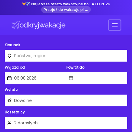
Najlepsze oferty wakacyjne na LATO 2026
Przejdź do wakacje.pl →
Menu
Kierunek
Wyjazd od
Powrót do
Wylot z
Uczestnicy