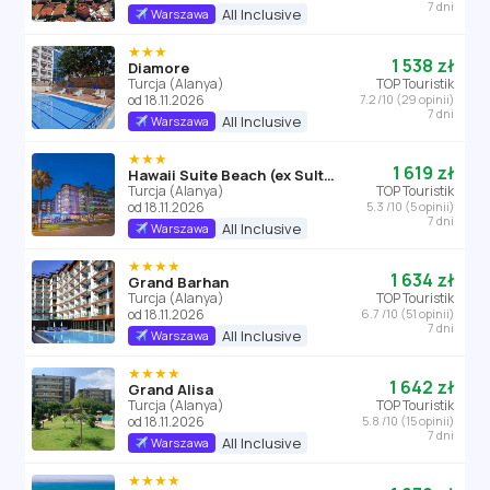
7 dni
All Inclusive
Warszawa
★★★
1 538 zł
Diamore
Turcja (Alanya)
TOP Touristik
od 18.11.2026
7.2 /10 (29 opinii)
7 dni
All Inclusive
Warszawa
★★★
1 619 zł
Hawaii Suite Beach (ex Sultan Keykubat)
Turcja (Alanya)
TOP Touristik
od 18.11.2026
5.3 /10 (5 opinii)
7 dni
All Inclusive
Warszawa
★★★★
1 634 zł
Grand Barhan
Turcja (Alanya)
TOP Touristik
od 18.11.2026
6.7 /10 (51 opinii)
7 dni
All Inclusive
Warszawa
★★★★
1 642 zł
Grand Alisa
Turcja (Alanya)
TOP Touristik
od 18.11.2026
5.8 /10 (15 opinii)
7 dni
All Inclusive
Warszawa
★★★★