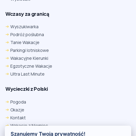
Wczasy za granicą
Wyszukiwarka
Podróż poślubna
Tanie Wakacje
Parkingi lotniskowe
Wakacyjne Kierunki
Egzotyczne Wakacje
Ultra Last Minute
Wycieczki z Polski
Chrome
Safari iOS
Safari macOS
Edge
Pogoda
Firefox
Inna
Okazje
Ustawienia → Prywatność i bezpieczeństwo → Pliki cookie innych
Kontakt
firm → ustaw „Zezwalaj”.
Na czas rezerwacji nie blokuj cookies i śledzenia dla tej witryny.
Wakacje z Niemiec
Na czas rezerwacji nie korzystaj z trybu incognito.
Polityka Prywatności
Szanujemy Twoją prywatność!