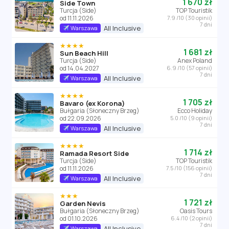
1 670 zł
Side Town
Turcja (Side)
TOP Touristik
od 11.11.2026
7.9 /10 (30 opinii)
7 dni
All Inclusive
Warszawa
★★★★
1 681 zł
Sun Beach Hill
Turcja (Side)
Anex Poland
od 14.04.2027
6.9 /10 (57 opinii)
7 dni
All Inclusive
Warszawa
★★★★
1 705 zł
Bavaro (ex Korona)
Bułgaria (Słoneczny Brzeg)
Ecco Holiday
od 22.09.2026
5.0 /10 (9 opinii)
7 dni
All Inclusive
Warszawa
★★★★
1 714 zł
Ramada Resort Side
Turcja (Side)
TOP Touristik
od 11.11.2026
7.5 /10 (156 opinii)
7 dni
All Inclusive
Warszawa
★★★
1 721 zł
Garden Nevis
Bułgaria (Słoneczny Brzeg)
Oasis Tours
od 01.10.2026
6.4 /10 (2 opinii)
7 dni
All Inclusive
Warszawa