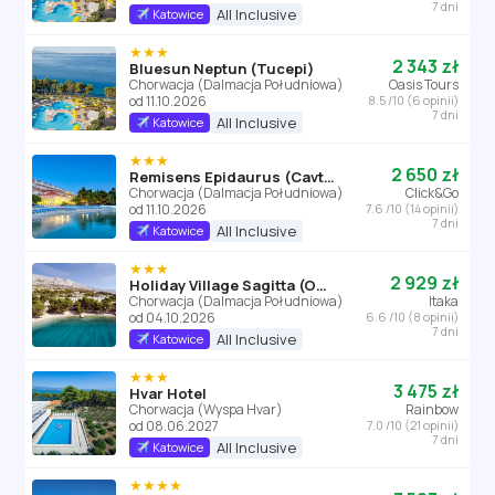
7 dni
All Inclusive
Katowice
★★★
2 343 zł
Bluesun Neptun (Tucepi)
Chorwacja (Dalmacja Południowa)
Oasis Tours
od 11.10.2026
8.5 /10 (6 opinii)
7 dni
All Inclusive
Katowice
★★★
2 650 zł
Remisens Epidaurus (Cavtat)
Chorwacja (Dalmacja Południowa)
Click&Go
od 11.10.2026
7.6 /10 (14 opinii)
7 dni
All Inclusive
Katowice
★★★
2 929 zł
Holiday Village Sagitta (Omis)
Chorwacja (Dalmacja Południowa)
Itaka
od 04.10.2026
6.6 /10 (8 opinii)
7 dni
All Inclusive
Katowice
★★★
3 475 zł
Hvar Hotel
Chorwacja (Wyspa Hvar)
Rainbow
od 08.06.2027
7.0 /10 (21 opinii)
7 dni
All Inclusive
Katowice
★★★★