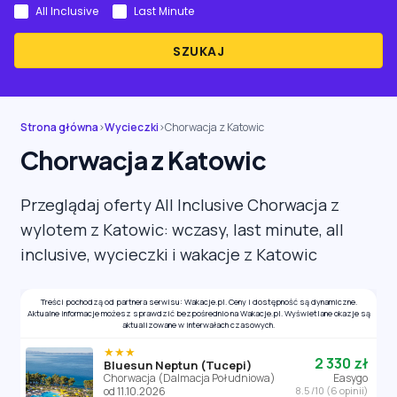
All Inclusive
Last Minute
SZUKAJ
Strona główna
›
Wycieczki
›
Chorwacja z Katowic
Chorwacja z Katowic
Przeglądaj oferty All Inclusive Chorwacja z
wylotem z Katowic: wczasy, last minute, all
inclusive, wycieczki i wakacje z Katowic
Treści pochodzą od partnera serwisu: Wakacje.pl. Ceny i dostępność są dynamiczne.
Aktualne informacje możesz sprawdzić bezpośrednio na Wakacje.pl. Wyświetlane okazje są
aktualizowane w interwałach czasowych.
★★★
2 330 zł
Bluesun Neptun (Tucepi)
Chorwacja (Dalmacja Południowa)
Easygo
od 11.10.2026
8.5 /10 (6 opinii)