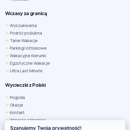
Wczasy za granicą
Wyszukiwarka
Podróż poślubna
Tanie Wakacje
Parkingi lotniskowe
Wakacyjne Kierunki
Egzotyczne Wakacje
Ultra Last Minute
Wycieczki z Polski
Chrome
Safari iOS
Safari macOS
Edge
Pogoda
Firefox
Inna
Okazje
Ustawienia → Prywatność i bezpieczeństwo → Pliki cookie innych
Kontakt
firm → ustaw „Zezwalaj”.
Na czas rezerwacji nie blokuj cookies i śledzenia dla tej witryny.
Wakacje z Niemiec
Na czas rezerwacji nie korzystaj z trybu incognito.
Polityka Prywatności
Szanujemy Twoją prywatność!