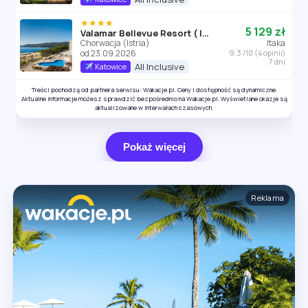
★★★★
5 129 zł
Valamar Bellevue Resort ( Istria)
Chorwacja (Istria)
Itaka
od 23.09.2026
9.3 /10 (4 opinii)
7 dni
All Inclusive
Katowice
Treści pochodzą od partnera serwisu: Wakacje.pl. Ceny i dostępność są dynamiczne.
Aktualne informacje możesz sprawdzić bezpośrednio na Wakacje.pl. Wyświetlane okazje są
aktualizowane w interwałach czasowych.
Pokaż więcej
Reklama