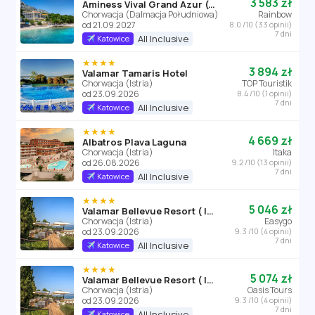
3 583 zł
Aminess Vival Grand Azur (ex Grand Orebić)
Chorwacja (Dalmacja Południowa)
Rainbow
od 21.09.2027
8.0 /10 (33 opinii)
7 dni
All Inclusive
Katowice
★★★★
3 894 zł
Valamar Tamaris Hotel
Chorwacja (Istria)
TOP Touristik
od 23.09.2026
8.4 /10 (1 opinii)
7 dni
All Inclusive
Katowice
★★★★
4 669 zł
Albatros Plava Laguna
Chorwacja (Istria)
Itaka
od 26.08.2026
9.2 /10 (13 opinii)
7 dni
All Inclusive
Katowice
★★★★
5 046 zł
Valamar Bellevue Resort ( Istria)
Chorwacja (Istria)
Easygo
od 23.09.2026
9.3 /10 (4 opinii)
7 dni
All Inclusive
Katowice
★★★★
5 074 zł
Valamar Bellevue Resort ( Istria)
Chorwacja (Istria)
Oasis Tours
od 23.09.2026
9.3 /10 (4 opinii)
7 dni
All Inclusive
Katowice