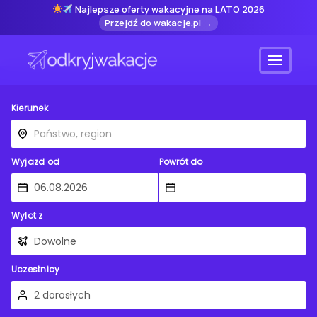
Najlepsze oferty wakacyjne na LATO 2026
Przejdź do wakacje.pl →
Menu
Kierunek
Wyjazd od
Powrót do
Wylot z
Uczestnicy