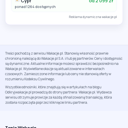
Cypr
od 2 099 zł
ponad 1264 dostępnych
Reklama dynamiczna wakacje.pl
Treści pochodzą z serwisu Wakacje.pl. Stanowią własność prawnie
chronioną należącą do Wakacje.pl S.A. i/lub jej partnerów. Ceny i dostępność
są dynamiczne. Aktualne informacje możesz sprawdzić bezpośrednio na
Wakacje.pl. Wyświetlane okazje są aktualizowane w interwałach
czasowych. Zamieszczone informacje lub ceny nie stanowią oferty w
rozumieniu Kodeksu Cywilnego.
Wszystkie odnośniki, które znajdują się w artykułach na blogu
Odkryjwakacje.pl prowadzą do strony partnera: Wakacje.pl. Wydawca
serwisu otrzymuje prowizje za każdą sfinalizowaną transakcję, która
została rozpoczęta poprzez kliknięcie linku partnera.
Tanie Wakacje