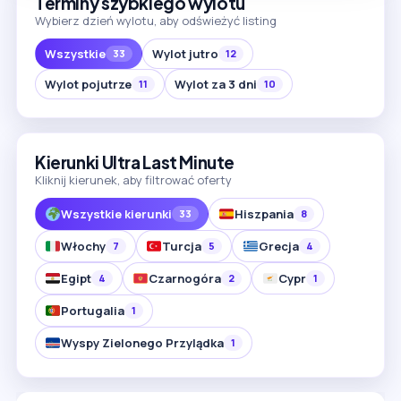
Terminy szybkiego wylotu
Wybierz dzień wylotu, aby odświeżyć listing
Wszystkie
Wylot jutro
33
12
Wylot pojutrze
Wylot za 3 dni
11
10
Kierunki Ultra Last Minute
Kliknij kierunek, aby filtrować oferty
Wszystkie kierunki
Hiszpania
33
8
Włochy
Turcja
Grecja
7
5
4
Egipt
Czarnogóra
Cypr
4
2
1
Portugalia
1
Wyspy Zielonego Przylądka
1