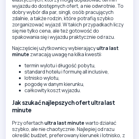
wyjazdu do dostępnych ofert, a nie odwrotnie. To
dobry wybór dla par, singli, osób pracujących
zdalnie, a także rodzin, które potrafią szybko
zorganizować wyjazd. W takich przypadkach liczy
się nie tylko cena, ale też gotowość do
spakowania się i wyjazdu praktycznie od razu.
Najczęściej użytkownicy wybierający
ultra last
minute
zwracają uwagę na kilka kwestii:
termin wylotu i długość pobytu,
standard hotelu i formułę all inclusive,
lotnisko wylotu,
pogodę w danym kierunku,
całkowity koszt wyjazdu.
Jak szukać najlepszych ofert ultra last
minute
Przy ofertach
ultra last minute
warto działać
szybko, ale nie chaotycznie. Najlepiej od razu
określić budżet, preferowany kierunek i lotnisko, z