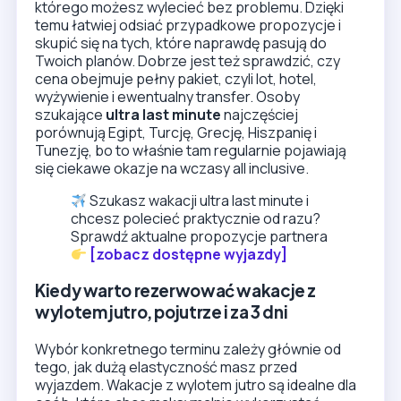
którego możesz wylecieć bez problemu. Dzięki
temu łatwiej odsiać przypadkowe propozycje i
skupić się na tych, które naprawdę pasują do
Twoich planów. Dobrze jest też sprawdzić, czy
cena obejmuje pełny pakiet, czyli lot, hotel,
wyżywienie i ewentualny transfer. Osoby
szukające
ultra last minute
najczęściej
porównują Egipt, Turcję, Grecję, Hiszpanię i
Tunezję, bo to właśnie tam regularnie pojawiają
się ciekawe okazje na wczasy all inclusive.
Szukasz wakacji ultra last minute i
chcesz polecieć praktycznie od razu?
Sprawdź aktualne propozycje partnera
[zobacz dostępne wyjazdy]
Kiedy warto rezerwować wakacje z
wylotem jutro, pojutrze i za 3 dni
Wybór konkretnego terminu zależy głównie od
tego, jak dużą elastyczność masz przed
wyjazdem. Wakacje z wylotem jutro są idealne dla