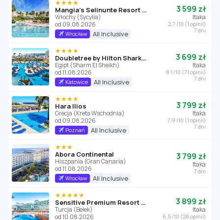
★★★★
3 599 zł
Mangia's Selinunte Resort (ex Club Costanza Beach)
Włochy (Sycylia)
Itaka
od 09.08.2026
2.7 /10 (1 opinii)
7 dni
All Inclusive
Wrocław
★★★★
3 699 zł
Doubletree by Hilton Sharks Bay
Egipt (Sharm El Sheikh)
Itaka
od 11.08.2026
8.1 /10 (71 opinii)
7 dni
All Inclusive
Katowice
★★★★
3 799 zł
Hara Ilios
Grecja (Kreta Wschodnia)
Itaka
od 09.08.2026
7.9 /10 (1 opinii)
7 dni
All Inclusive
Poznań
★★★
Abora Continental
3 799 zł
Hiszpania (Gran Canaria)
Itaka
od 11.08.2026
7 dni
All Inclusive
Wrocław
★★★★★
3 899 zł
Sensitive Premium Resort & Spa
Turcja (Belek)
Itaka
od 10.08.2026
6.5 /10 (28 opinii)