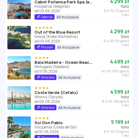
4 299 zł
Cabot Pollensa Park Spa (ex Fergus Style Pollensa Park SPA)
Hiszpania (Majorka)
Itaka
od 09.08.2026
9.0 /10 (3 opinii)
7 dni
All Inclusive
Gdańsk
★★★★★
4 299 zł
Out of the Blue Resort
Grecja (Kreta Wschodnia)
Itaka
od 09.08.2026
6.4 /10 (9 opinii)
7 dni
All Inclusive
Poznań
★★★★
4 499 zł
Baia Madeira - Ocean Beachfront (ex. Dom Pedro Madeira Ocean Beach)
Portugalia (Madera)
Itaka
od 11.08.2026
8.1 /10 (167 opinii)
7 dni
All Inclusive
Wrocław
★★★★
4 599 zł
Costa Verde (Cefalu)
Włochy (Sycylia)
Itaka
od 09.08.2026
8.0 /10 (28 opinii)
7 dni
All Inclusive
Wrocław
★★★★
5 199 zł
Sol Don Pablo
Hiszpania (Costa del Sol)
Itaka
od 10.08.2026
8.5 /10 (11 opinii)
7 dni
All Inclusive
Warszawa