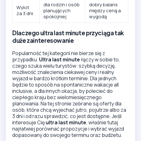
dla rodzin i osób
dobry balans
Wylot
planujących
między ceną a
za 3 dni
spokojniej
wygodą
Dlaczego ultra last minute przyciąga tak
duże zainteresowanie
Popularność tej kategorii nie bierze się z
przypadku.
Ultra last minute
łączy w sobie to,
czego szuka wielu turystów: szybką decyzję,
możliwość znalezienia ciekawej ceny i realny
wyjazd w bardzo krótkim terminie. Dla jednych
będzie to sposób na spontaniczne wakacje all
inclusive, a dla innych okazja, by polecieć do
ciepłego kraju bez wielomiesięcznego
planowania. Na tej stronie zebrane są oferty dla
osób, które chcą wyjechać jutro, pojutrze albo za
3 dni i od razu sprawdzić, co jest dostępne. Jeśli
interesuje Cię
ultra last minute
, właśnie tutaj
najłatwiej porównać propozycje i wybrać wyjazd
dopasowany do swojego terminu oraz budżetu.