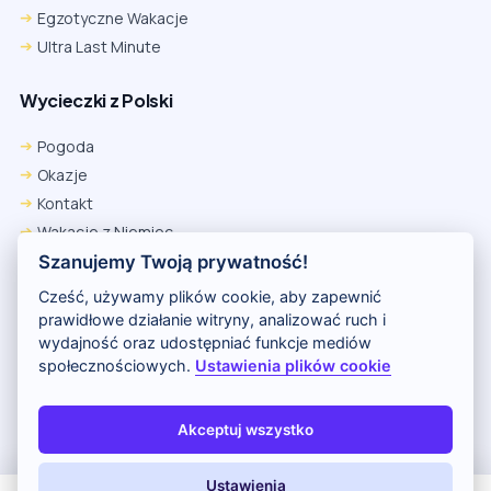
Egzotyczne Wakacje
Ultra Last Minute
Wycieczki z Polski
Pogoda
Okazje
Kontakt
Wakacje z Niemiec
Polityka Prywatności
Szanujemy Twoją prywatność!
Wakacje w Egipcie
Cześć, używamy plików cookie, aby zapewnić
Rankingi hoteli
prawidłowe działanie witryny, analizować ruch i
wydajność oraz udostępniać funkcje mediów
społecznościowych.
Ustawienia plików cookie
Partnerem serwisu jest portal Wakacje.pl
O nas
Kontakt i reklama
Polityka prywatności
Akceptuj wszystko
Copyright (c) 2026 Odkryj Wakacje
Ustawienia