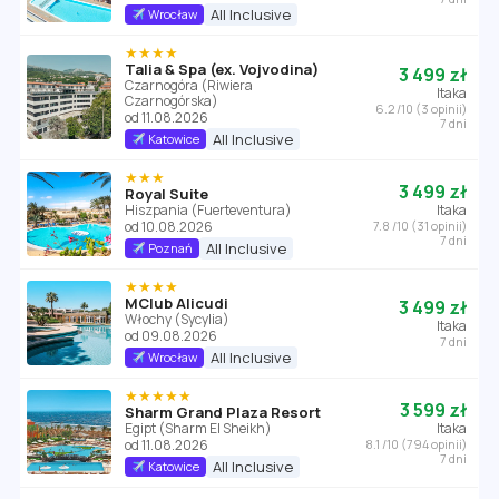
All Inclusive
Wrocław
★★★★
Talia & Spa (ex. Vojvodina)
3 499 zł
Czarnogóra (Riwiera
Itaka
Czarnogórska)
6.2 /10 (3 opinii)
od 11.08.2026
7 dni
All Inclusive
Katowice
★★★
3 499 zł
Royal Suite
Hiszpania (Fuerteventura)
Itaka
od 10.08.2026
7.8 /10 (31 opinii)
7 dni
All Inclusive
Poznań
★★★★
MClub Alicudi
3 499 zł
Włochy (Sycylia)
Itaka
od 09.08.2026
7 dni
All Inclusive
Wrocław
★★★★★
3 599 zł
Sharm Grand Plaza Resort
Egipt (Sharm El Sheikh)
Itaka
od 11.08.2026
8.1 /10 (794 opinii)
7 dni
All Inclusive
Katowice