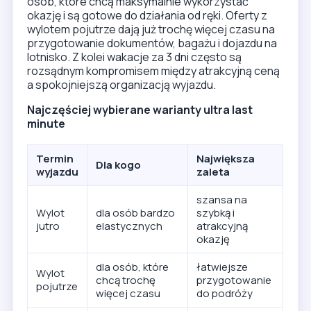
osób, które chcą maksymalnie wykorzystać
okazję i są gotowe do działania od ręki. Oferty z
wylotem pojutrze dają już trochę więcej czasu na
przygotowanie dokumentów, bagażu i dojazdu na
lotnisko. Z kolei wakacje za 3 dni często są
rozsądnym kompromisem między atrakcyjną ceną
a spokojniejszą organizacją wyjazdu.
Najczęściej wybierane warianty ultra last
minute
Termin
Największa
Dla kogo
wyjazdu
zaleta
szansa na
Wylot
dla osób bardzo
szybką i
jutro
elastycznych
atrakcyjną
okazję
dla osób, które
łatwiejsze
Wylot
chcą trochę
przygotowanie
pojutrze
więcej czasu
do podróży