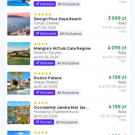
7 dni
All Inclusive
Katowice
★★★★★
3 999 zł
Design Plus Seya Beach
Turcja (Cesme)
Itaka
od 11.08.2026
7.9 /10 (4 opinii)
7 dni
All Inclusive
Warszawa
★★★★
4 099 zł
Mangia’s MClub Cala Regina
Włochy (Sycylia)
Itaka
od 09.08.2026
8.4 /10 (1 opinii)
7 dni
All Inclusive
Wrocław
★★★★★
4 199 zł
Rodos Palace
Grecja (Rodos)
Itaka
od 10.08.2026
6.9 /10 (30 opinii)
7 dni
All Inclusive
Wrocław
★★★★
4 199 zł
Occidental Jandia Mar (ex Barcelo Jandia Mar)
Hiszpania (Fuerteventura)
Itaka
od 10.08.2026
7.6 /10 (32 opinii)
7 dni
All Inclusive
Poznań
★★★★