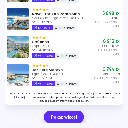
★★★★★
5 649 zł
Royal Horizon Ponta Sino
Wyspy Zielonego Przylądka (Sal)
Itaka
od 10.08.2026
8.4 /10 (27 opinii)
7 dni
All Inclusive
Katowice
★★★★
6 213 zł
Sofianna
Cypr (Pafos)
Orka Travel
od 09.08.2026
9.9 /10 (1 opinii)
7 dni
All Inclusive
Warszawa
★★★★★
6 744 zł
Jaz Elite Maraya
Egipt (Marsa Alam)
Oasis Tours
od 11.08.2026
9.6 /10 (277 opinii)
7 dni
All Inclusive
Warszawa
Treści pochodzą od partnera serwisu: Wakacje.pl. Ceny i dostępność są dynamiczne. Aktualne
informacje możesz sprawdzić bezpośrednio na Wakacje.pl. Wyświetlane okazje są
aktualizowane w interwałach czasowych.
Pokaż więcej