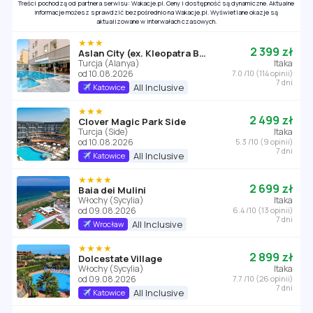
Treści pochodzą od partnera serwisu: Wakacje.pl. Ceny i dostępność są dynamiczne. Aktualne
informacje możesz sprawdzić bezpośrednio na Wakacje.pl. Wyświetlane okazje są
aktualizowane w interwałach czasowych.
★★★
2 399 zł
Aslan City (ex. Kleopatra Beste)
Turcja (Alanya)
Itaka
od 10.08.2026
7.0 /10 (114 opinii)
7 dni
All Inclusive
Katowice
★★★
2 499 zł
Clover Magic Park Side
Turcja (Side)
Itaka
od 10.08.2026
5.3 /10 (9 opinii)
7 dni
All Inclusive
Katowice
★★★★
2 699 zł
Baia dei Mulini
Włochy (Sycylia)
Itaka
od 09.08.2026
6.4 /10 (13 opinii)
7 dni
All Inclusive
Wrocław
★★★★
2 899 zł
Dolcestate Village
Włochy (Sycylia)
Itaka
od 09.08.2026
7.7 /10 (26 opinii)
7 dni
All Inclusive
Katowice