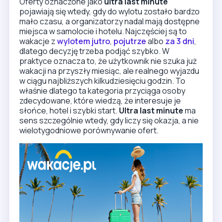
Oferty oznaczone jako
ultra last minute
pojawiają się wtedy, gdy do wylotu zostało bardzo
mało czasu, a organizatorzy nadal mają dostępne
miejsca w samolocie i hotelu. Najczęściej są to
wakacje z
wylotem jutro
,
pojutrze
albo
za 3 dni
,
dlatego decyzję trzeba podjąć szybko. W
praktyce oznacza to, że użytkownik nie szuka już
wakacji na przyszły miesiąc, ale realnego wyjazdu
w ciągu najbliższych kilkudziesięciu godzin. To
właśnie dlatego ta kategoria przyciąga osoby
zdecydowane, które wiedzą, że interesuje je
słońce, hotel i szybki start.
Ultra last minute
ma
sens szczególnie wtedy, gdy liczy się okazja, a nie
wielotygodniowe porównywanie ofert.