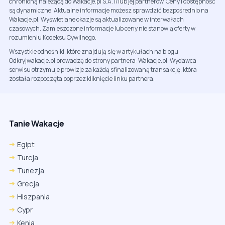
chronioną należącą do Wakacje.pl S.A. i/lub jej partnerów. Ceny i dostępność
są dynamiczne. Aktualne informacje możesz sprawdzić bezpośrednio na
Wakacje.pl. Wyświetlane okazje są aktualizowane w interwałach
czasowych. Zamieszczone informacje lub ceny nie stanowią oferty w
rozumieniu Kodeksu Cywilnego.
Wszystkie odnośniki, które znajdują się w artykułach na blogu
Odkryjwakacje.pl prowadzą do strony partnera: Wakacje.pl. Wydawca
serwisu otrzymuje prowizje za każdą sfinalizowaną transakcję, która
została rozpoczęta poprzez kliknięcie linku partnera.
Tanie Wakacje
Egipt
Turcja
Tunezja
Grecja
Hiszpania
Cypr
Kenia