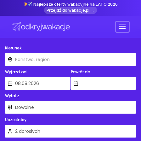
Najlepsze oferty wakacyjne na LATO 2026
Przejdź do wakacje.pl →
Menu
Kierunek
Wyjazd od
Powrót do
Wylot z
Uczestnicy