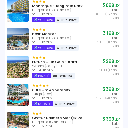
★★★★
3 099 zł
Monarque Fuengirola Park
Hiszpania (Costa del Sol)
Itaka
od 10.08.2026
8.1 /10 (16 opinii)
7 dni
All Inclusive
Warszawa
★★★★
3 199 zł
Best Alcazar
Hiszpania (Costa del Sol)
Itaka
od 10.08.2026
7.9 /10 (11 opinii)
7 dni
All Inclusive
Warszawa
★★★★
3 299 zł
Futura Club Cala Fiorita
Włochy (Sardynia)
Itaka
od 09.08.2026
3.1 /10 (1 opinii)
7 dni
All Inclusive
Poznań
★★★★★
3 399 zł
Side Crown Serenity
Turcja (Side)
Itaka
od 10.08.2026
7.8 /10 (48 opinii)
7 dni
All Inclusive
Katowice
★★★
Chatur Palmera Mar (ex Palmera Mar Apartamentos)
3 399 zł
Hiszpania (Gran Canaria)
Itaka
od 11.08.2026
7 dni