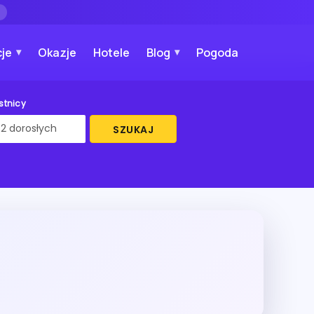
→
je
Okazje
Hotele
Blog
Pogoda
stnicy
SZUKAJ