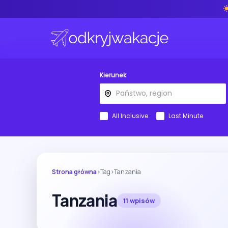
Kierunek
All Inclusive
Last Minute
Strona główna
›
Tag
›
Tanzania
Tanzania
11 wpisów