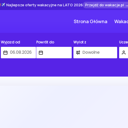
Najlepsze oferty wakacyjne na LATO 2026
Przejdź do wakacje.pl 
Strona Główna
Wakac
Wyjazd od
Powrót do
Wylot z
Ucze