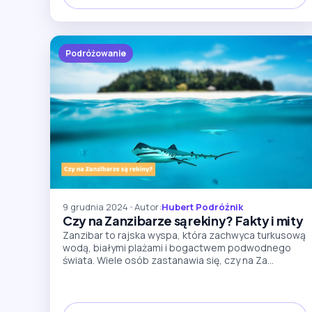
Podróżowanie
9 grudnia 2024
•
Autor:
Hubert Podróżnik
Czy na Zanzibarze są rekiny? Fakty i mity
Zanzibar to rajska wyspa, która zachwyca turkusową
wodą, białymi plażami i bogactwem podwodnego
świata. Wiele osób zastanawia się, czy na Za...