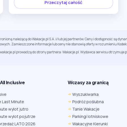
Przeczytaj całość
ronioną należącą do Wakacje.pl S.A. i/lub jej partnerów. Ceny i dostępność są dy
sowych. Zamieszczone informacje lub ceny nie stanowią oferty w rozumieniu Kodek
jwakacje.pl prowadzą do strony partnera: Wakacje.pl. Wydawca serwisu otrzymuje p
ll Inclusive
Wczasy za granicą
sive
Wyszukiwarka
 Last Minute
Podróż poślubna
nute wylot jutro
Tanie Wakacje
nute wylot pojutrze
Parkingi lotniskowe
przedaż LATO 2026
Wakacyjne Kierunki