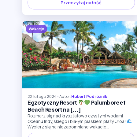
Przeczytaj całość
Wakacje
22 lutego 2024
•
Autor:
Hubert Podróżnik
Egzotyczny Resort
Palumboreef
Beach Resort na [...]
Rozmarz się nad kryształowo czystymi wodami
Oceanu Indyjskiego i białym piaskiem plaży Uroa!
Wybierz się na niezapomniane wakacje...