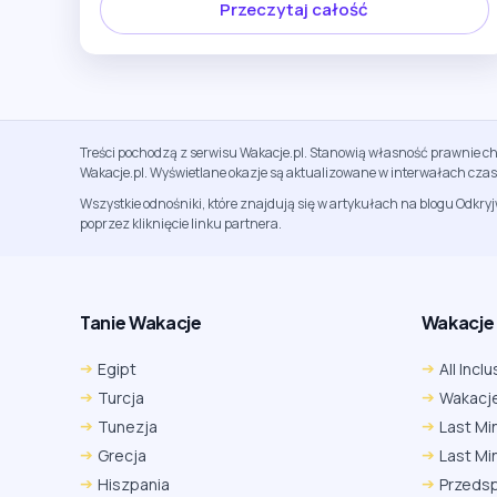
Przeczytaj całość
Treści pochodzą z serwisu Wakacje.pl. Stanowią własność prawnie ch
Wakacje.pl. Wyświetlane okazje są aktualizowane w interwałach cza
Wszystkie odnośniki, które znajdują się w artykułach na blogu Odkry
poprzez kliknięcie linku partnera.
Tanie Wakacje
Wakacje A
Egipt
All Inclu
Turcja
Wakacje
Tunezja
Last Mi
Grecja
Last Mi
Hiszpania
Przeds