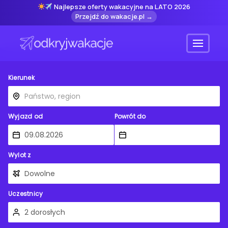
Najlepsze oferty wakacyjne na LATO 2026
Przejdź do wakacje.pl →
Menu
Kierunek
Wyjazd od
Powrót do
Wylot z
Uczestnicy