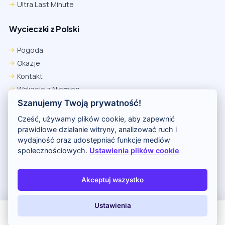
Ultra Last Minute
Wycieczki z Polski
Pogoda
Okazje
Kontakt
Wakacje z Niemiec
Polityka Prywatności
Szanujemy Twoją prywatność!
Wakacje w Egipcie
Cześć, używamy plików cookie, aby zapewnić
Rankingi hoteli
prawidłowe działanie witryny, analizować ruch i
wydajność oraz udostępniać funkcje mediów
społecznościowych.
Ustawienia plików cookie
Partnerem serwisu jest portal Wakacje.pl
O nas
Kontakt i reklama
Polityka prywatności
Akceptuj wszystko
Copyright (c) 2026 Odkryj Wakacje
Ustawienia
All Inclusive
Last Minute
LATO 2026
Z dziećmi