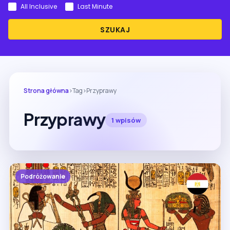
All Inclusive
Last Minute
SZUKAJ
Strona główna
›
Tag
›
Przyprawy
Przyprawy
1 wpisów
Podróżowanie