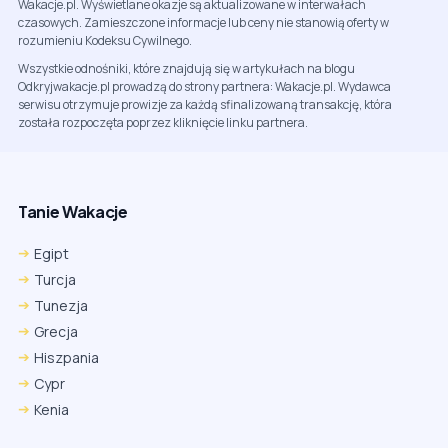
Wakacje.pl. Wyświetlane okazje są aktualizowane w interwałach
czasowych. Zamieszczone informacje lub ceny nie stanowią oferty w
rozumieniu Kodeksu Cywilnego.
Wszystkie odnośniki, które znajdują się w artykułach na blogu
Odkryjwakacje.pl prowadzą do strony partnera: Wakacje.pl. Wydawca
serwisu otrzymuje prowizje za każdą sfinalizowaną transakcję, która
została rozpoczęta poprzez kliknięcie linku partnera.
Tanie Wakacje
Egipt
Turcja
Tunezja
Grecja
Hiszpania
Cypr
Kenia