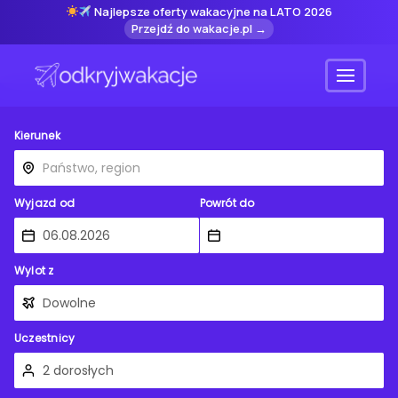
Najlepsze oferty wakacyjne na LATO 2026
Przejdź do wakacje.pl →
Menu
Kierunek
Wyjazd od
Powrót do
Wylot z
Uczestnicy