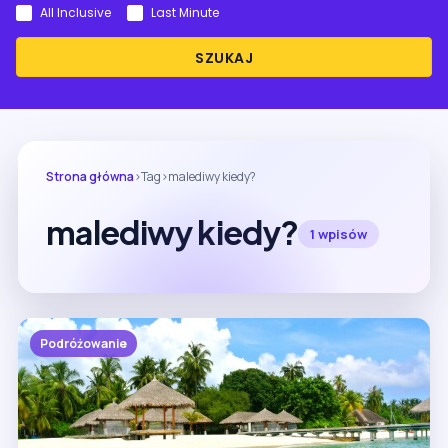
All Inclusive
Last Minute
SZUKAJ
Strona główna
›
Tag
›
malediwy kiedy?
malediwy kiedy?
1 wpisów
Podróżowanie