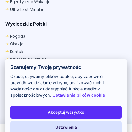
Egzotyczne Wakacje
Ultra Last Minute
Wycieczki z Polski
Pogoda
Okazje
Kontakt
Wakacje z Niemiec
Polityka Prywatności
Szanujemy Twoją prywatność!
Wakacje w Egipcie
Cześć, używamy plików cookie, aby zapewnić
Rankingi hoteli
prawidłowe działanie witryny, analizować ruch i
wydajność oraz udostępniać funkcje mediów
społecznościowych.
Ustawienia plików cookie
Partnerem serwisu jest portal Wakacje.pl
O nas
Kontakt i reklama
Polityka prywatności
Akceptuj wszystko
Copyright (c) 2026 Odkryj Wakacje
Ustawienia