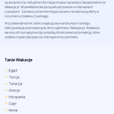
są dynamiczne. Aktualne informacje możesz sprawdzić bezpośrednio na
Wakacje.pl. Wyświetlane okazje są aktualizowane w interwałach
czasowych. Zamieszczone informacje lub ceny nie stanowią oferty w
rozumieniu Kodeksu Cywilnego.
Wszystkie odnośniki, które znajdują się w artykułach na blogu
Odkryjwakacje.pl prowadzą do strony partnera: Wakacje.pl. Wydawca
serwisu otrzymuje prowizje za każdą sfinalizowaną transakcję, która
została rozpoczęta poprzez kliknięcie linku partnera.
Tanie Wakacje
Egipt
Turcja
Tunezja
Grecja
Hiszpania
Cypr
Kenia