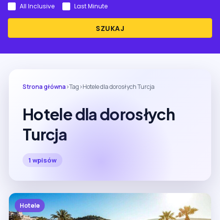
All Inclusive
Last Minute
SZUKAJ
Strona główna
›
Tag
›
Hotele dla dorosłych Turcja
Hotele dla dorosłych
Turcja
1 wpisów
Hotele