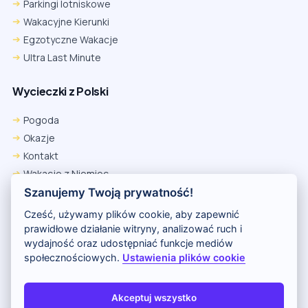
Parkingi lotniskowe
Wakacyjne Kierunki
Egzotyczne Wakacje
Ultra Last Minute
Wycieczki z Polski
Pogoda
Okazje
Kontakt
Wakacje z Niemiec
Polityka Prywatności
Szanujemy Twoją prywatność!
Wakacje w Egipcie
Cześć, używamy plików cookie, aby zapewnić
Rankingi hoteli
prawidłowe działanie witryny, analizować ruch i
wydajność oraz udostępniać funkcje mediów
społecznościowych.
Ustawienia plików cookie
Partnerem serwisu jest portal Wakacje.pl
O nas
Kontakt i reklama
Polityka prywatności
Akceptuj wszystko
Copyright (c) 2026 Odkryj Wakacje