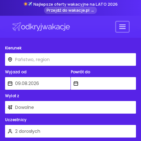
Najlepsze oferty wakacyjne na LATO 2026
Przejdź do wakacje.pl →
Menu
Kierunek
Wyjazd od
Powrót do
Wylot z
Uczestnicy