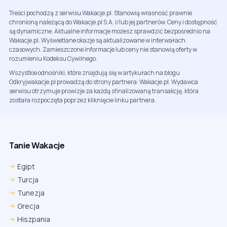
Treści pochodzą z serwisu Wakacje.pl. Stanowią własność prawnie
chronioną należącą do Wakacje.pl S.A. i/lub jej partnerów. Ceny i dostępność
są dynamiczne. Aktualne informacje możesz sprawdzić bezpośrednio na
Wakacje.pl. Wyświetlane okazje są aktualizowane w interwałach
czasowych. Zamieszczone informacje lub ceny nie stanowią oferty w
rozumieniu Kodeksu Cywilnego.
Wszystkie odnośniki, które znajdują się w artykułach na blogu
Odkryjwakacje.pl prowadzą do strony partnera: Wakacje.pl. Wydawca
serwisu otrzymuje prowizje za każdą sfinalizowaną transakcję, która
została rozpoczęta poprzez kliknięcie linku partnera.
Tanie Wakacje
Egipt
Turcja
Tunezja
Grecja
Hiszpania