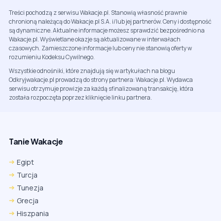
Treści pochodzą z serwisu Wakacje.pl. Stanowią własność prawnie
chronioną należącą do Wakacje.pl S.A. i/lub jej partnerów. Ceny i dostępność
są dynamiczne. Aktualne informacje możesz sprawdzić bezpośrednio na
Wakacje.pl. Wyświetlane okazje są aktualizowane w interwałach
czasowych. Zamieszczone informacje lub ceny nie stanowią oferty w
rozumieniu Kodeksu Cywilnego.
Wszystkie odnośniki, które znajdują się w artykułach na blogu
Odkryjwakacje.pl prowadzą do strony partnera: Wakacje.pl. Wydawca
serwisu otrzymuje prowizje za każdą sfinalizowaną transakcję, która
została rozpoczęta poprzez kliknięcie linku partnera.
Tanie Wakacje
Egipt
Turcja
Tunezja
Grecja
Hiszpania