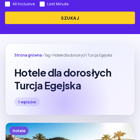
All Inclusive
Last Minute
SZUKAJ
Strona główna
›
Tag
›
Hotele dla dorosłych Turcja Egejska
Hotele dla dorosłych
Turcja Egejska
1 wpisów
Hotele