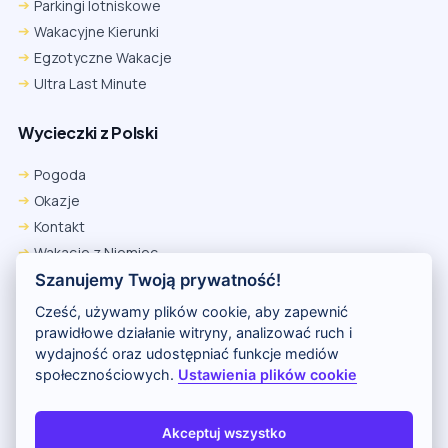
Parkingi lotniskowe
Wakacyjne Kierunki
Egzotyczne Wakacje
Ultra Last Minute
Wycieczki z Polski
Pogoda
Okazje
Kontakt
Wakacje z Niemiec
Polityka Prywatności
Szanujemy Twoją prywatność!
Wakacje w Egipcie
Cześć, używamy plików cookie, aby zapewnić
Rankingi hoteli
prawidłowe działanie witryny, analizować ruch i
wydajność oraz udostępniać funkcje mediów
społecznościowych.
Ustawienia plików cookie
Partnerem serwisu jest portal Wakacje.pl
O nas
Kontakt i reklama
Polityka prywatności
Akceptuj wszystko
Copyright (c) 2026 Odkryj Wakacje