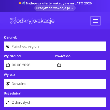
Najlepsze oferty wakacyjne na LATO 2026
Przejdź do wakacje.pl →
Menu
Kierunek
Wyjazd od
Powrót do
Wylot z
Uczestnicy