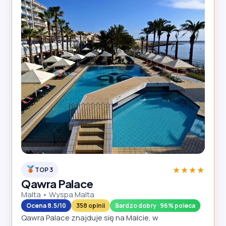
★★★★
TOP 3
Qawra Palace
Malta • Wyspa Malta
Ocena 8.5/10
358 opinii
Bardzo dobry · 96% poleca
Qawra Palace znajduje się na Malcie, w