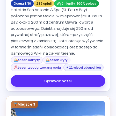
Ocena 9/10
298 opinii
Wyśmienity · 100% poleca
Hotel db San Antonio & Spa (St. Paul's Bay)
położony jest na Malcie, w miejscowości St. Paul's
Bay, około 200 m od centrum Qawra i dworca
autobusowego. Obiekt znajduje się 250 m od
prywatnej strefy plażowej, która łączy część
piaszczystą z kamienistą. Hotel oferuje wyżywienie
w formie śniadań i obiadokolacji oraz dostęp do
darmowego Wi-Fi na całym terenie.
basen odkryty
basen kryty
basen z podgrzewaną wodą
+ 11 więcej udogodnień
Sprawdź hotel
Miejsce 3