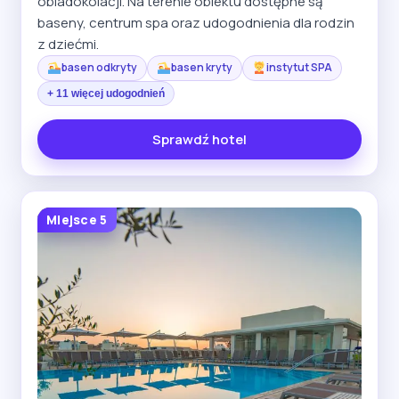
obiadokolacji. Na terenie obiektu dostępne są
baseny, centrum spa oraz udogodnienia dla rodzin
z dziećmi.
basen odkryty
basen kryty
instytut SPA
+ 11 więcej udogodnień
Sprawdź hotel
Miejsce 5