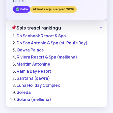
hoteli.
Malta
Aktualizacja: sierpień 2026
Spis treści rankingu
Db Seabank Resort & Spa
Db San Antonio & Spa (st. Paul's Bay)
Qawra Palace
Riviera Resort & Spa (mellieha)
Maritim Antonine
Ramla Bay Resort
Santana (qawra)
Luna Holiday Complex
Soreda
Solana (mellieha)