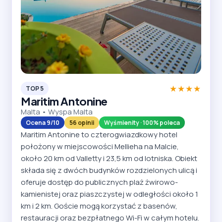
★★★★
TOP 5
Maritim Antonine
Malta • Wyspa Malta
Ocena 9/10
56 opinii
Wyśmienity · 100% poleca
Maritim Antonine to czterogwiazdkowy hotel
położony w miejscowości Mellieha na Malcie,
około 20 km od Valletty i 23,5 km od lotniska. Obiekt
składa się z dwóch budynków rozdzielonych ulicą i
oferuje dostęp do publicznych plaż żwirowo-
kamienistej oraz piaszczystej w odległości około 1
km i 2 km. Goście mogą korzystać z basenów,
restauracji oraz bezpłatnego Wi-Fi w całym hotelu.