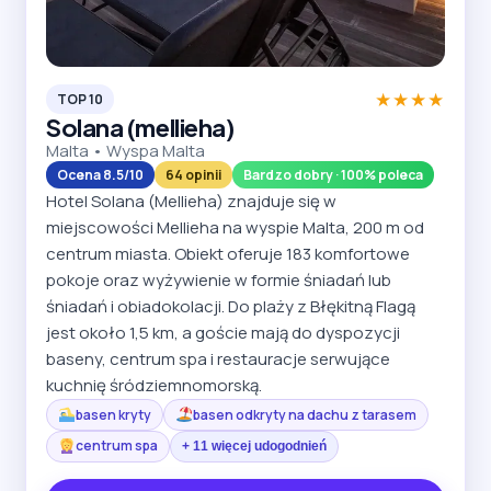
★★★★
TOP 10
Solana (mellieha)
Malta • Wyspa Malta
Ocena 8.5/10
64 opinii
Bardzo dobry · 100% poleca
Hotel Solana (Mellieha) znajduje się w
miejscowości Mellieha na wyspie Malta, 200 m od
centrum miasta. Obiekt oferuje 183 komfortowe
pokoje oraz wyżywienie w formie śniadań lub
śniadań i obiadokolacji. Do plaży z Błękitną Flagą
jest około 1,5 km, a goście mają do dyspozycji
baseny, centrum spa i restauracje serwujące
kuchnię śródziemnomorską.
basen kryty
basen odkryty na dachu z tarasem
centrum spa
+ 11 więcej udogodnień