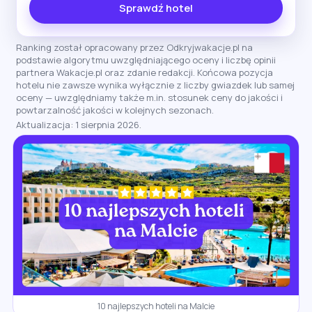
Sprawdź hotel
Ranking został opracowany przez Odkryjwakacje.pl na
podstawie algorytmu uwzględniającego oceny i liczbę opinii
partnera Wakacje.pl oraz zdanie redakcji. Końcowa pozycja
hotelu nie zawsze wynika wyłącznie z liczby gwiazdek lub samej
oceny — uwzględniamy także m.in. stosunek ceny do jakości i
powtarzalność jakości w kolejnych sezonach.
Aktualizacja: 1 sierpnia 2026.
10 najlepszych hoteli na Malcie