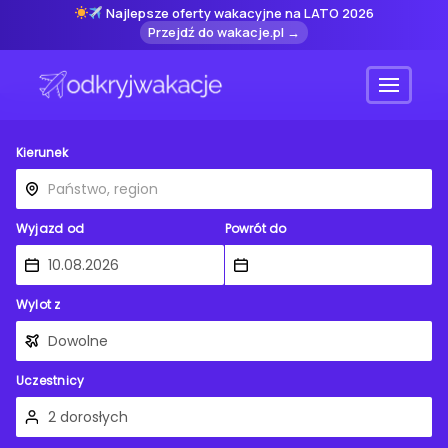
Najlepsze oferty wakacyjne na LATO 2026
Przejdź do wakacje.pl →
Menu
Kierunek
Wyjazd od
Powrót do
Wylot z
Uczestnicy