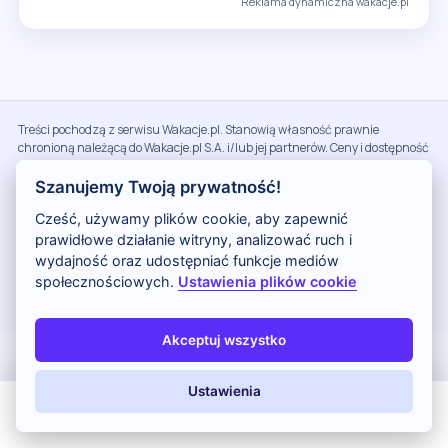
Reklama dynamiczna wakacje.pl
Treści pochodzą z serwisu Wakacje.pl. Stanowią własność prawnie
chronioną należącą do Wakacje.pl S.A. i/lub jej partnerów. Ceny i dostępność
są dynamiczne. Aktualne informacje możesz sprawdzić bezpośrednio na
Wakacje.pl. Wyświetlane okazje są aktualizowane w interwałach
Szanujemy Twoją prywatność!
czasowych. Zamieszczone informacje lub ceny nie stanowią oferty w
Cześć, używamy plików cookie, aby zapewnić
rozumieniu Kodeksu Cywilnego.
prawidłowe działanie witryny, analizować ruch i
Wszystkie odnośniki, które znajdują się w artykułach na blogu
wydajność oraz udostępniać funkcje mediów
Odkryjwakacje.pl prowadzą do strony partnera: Wakacje.pl. Wydawca
społecznościowych.
Ustawienia plików cookie
serwisu otrzymuje prowizje za każdą sfinalizowaną transakcję, która
została rozpoczęta poprzez kliknięcie linku partnera.
Akceptuj wszystko
Tanie Wakacje
Ustawienia
All Inclusive
Last Minute
LATO 2026
Z dziećmi
Egipt