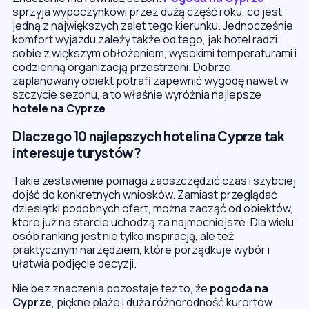
sprzyja wypoczynkowi przez dużą część roku, co jest
jedną z największych zalet tego kierunku. Jednocześnie
komfort wyjazdu zależy także od tego, jak hotel radzi
sobie z większym obłożeniem, wysokimi temperaturami i
codzienną organizacją przestrzeni. Dobrze
zaplanowany obiekt potrafi zapewnić wygodę nawet w
szczycie sezonu, a to właśnie wyróżnia najlepsze
hotele na Cyprze
.
Dlaczego 10 najlepszych hoteli na Cyprze tak
interesuje turystów?
Takie zestawienie pomaga zaoszczędzić czas i szybciej
dojść do konkretnych wniosków. Zamiast przeglądać
dziesiątki podobnych ofert, można zacząć od obiektów,
które już na starcie uchodzą za najmocniejsze. Dla wielu
osób ranking jest nie tylko inspiracją, ale też
praktycznym narzędziem, które porządkuje wybór i
ułatwia podjęcie decyzji.
Nie bez znaczenia pozostaje też to, że
pogoda na
Cyprze
, piękne plaże i duża różnorodność kurortów