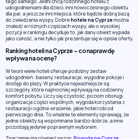
tego samego. Jedni chcą rodzinnego hotelu z
udogodnieniami dla dzieci, inni nowoczesnego obiektu
dla par, a jeszcze inni miejsca, które będzie dobrą bazą
do zwiedzania wyspy. Dobre
hotele na Cyprze
można
znaleźć w różnych częściach wyspy, ale o wysokiej
pozycji w rankingu decyduje to, jak dany obiekt wypada
jako całość, a nie tylko jak prezentuje się w opisie oferty.
Ranking hoteli na Cyprze – co naprawdę
wpływa na ocenę?
W teorii wiele hoteli oferuje podobny zestaw
udogodnień: baseny, restauracje, wygodne pokoje i
dostęp do plaży. W praktyce najważniejsze są
szczegóły, które najmocniej wpływają na codzienny
komfort pobytu. Liczy się czystość, poziom obsługi,
organizacja części wspólnych, wygoda korzystania z
restauracji i ogólne wrażenie, jakie hotel robi od
pierwszego dnia. To właśnie te elementy sprawiają, że
jedne obiekty są wspominane bardzo dobrze, a inne
pozostają jedynie poprawnym wyborem.
Znaczenie ma również sezon.
Pogoda na Cyprze