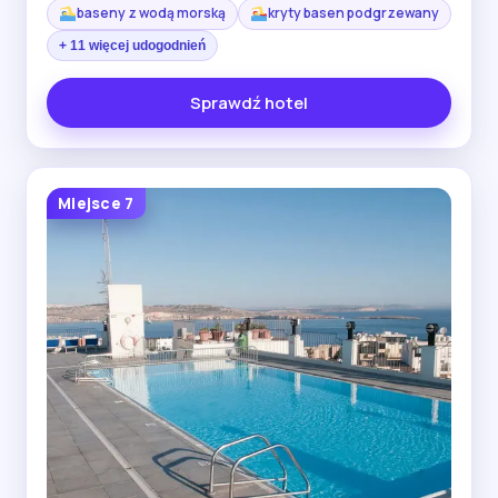
baseny z wodą morską
kryty basen podgrzewany
+ 11 więcej udogodnień
Sprawdź hotel
Miejsce 7