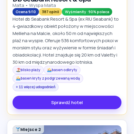
Malta • Wyspa Malta
Ocena 9/10
387 opinii
Wyśmienity · 90% poleca
Hotel db Seabank Resort & Spa (ex RIU Seabank) to
4-gwiazdkowy obiekt położony w miejscowości
Mellieha na Malcie, około 50 m od największych
plaż na wyspie. Oferuje 536 komfortowych pokoi w
morskim stylu oraz wyżywienie w formie śniadań i
obiadokolacji. Hotel znajduje się 20 km od Valetty i
30 km od międzynarodowego lotniska.
blisko plaży
basen odkryty
basen kryty z podgrzewaną wodą
+ 11 więcej udogodnień
Sprawdź hotel
Miejsce 2