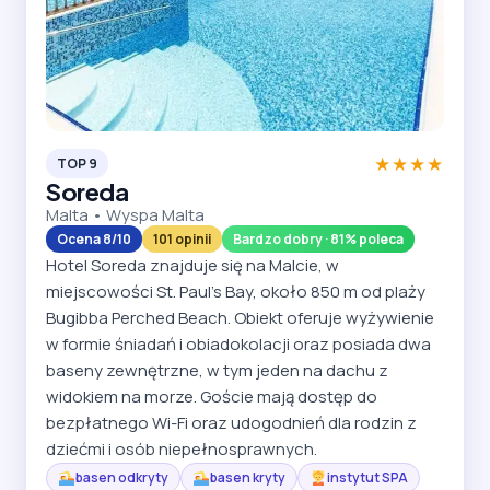
★★★★
TOP 9
Soreda
Malta • Wyspa Malta
Ocena 8/10
101 opinii
Bardzo dobry · 81% poleca
Hotel Soreda znajduje się na Malcie, w
miejscowości St. Paul's Bay, około 850 m od plaży
Bugibba Perched Beach. Obiekt oferuje wyżywienie
w formie śniadań i obiadokolacji oraz posiada dwa
baseny zewnętrzne, w tym jeden na dachu z
widokiem na morze. Goście mają dostęp do
bezpłatnego Wi-Fi oraz udogodnień dla rodzin z
dziećmi i osób niepełnosprawnych.
basen odkryty
basen kryty
instytut SPA