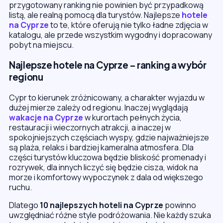
przygotowany ranking nie powinien być przypadkową
listą, ale realną pomocą dla turystów. Najlepsze
hotele
na Cyprze
to te, które oferują nie tylko ładne zdjęcia w
katalogu, ale przede wszystkim wygodny i dopracowany
pobyt na miejscu.
Najlepsze hotele na Cyprze – ranking a wybór
regionu
Cypr to kierunek zróżnicowany, a charakter wyjazdu w
dużej mierze zależy od regionu. Inaczej wyglądają
wakacje na Cyprze
w kurortach pełnych życia,
restauracji i wieczornych atrakcji, a inaczej w
spokojniejszych częściach wyspy, gdzie najważniejsze
są plaża, relaks i bardziej kameralna atmosfera. Dla
części turystów kluczowa będzie bliskość promenady i
rozrywek, dla innych liczyć się będzie cisza, widok na
morze i komfortowy wypoczynek z dala od większego
ruchu.
Dlatego
10 najlepszych hoteli na Cyprze
powinno
uwzględniać różne style podróżowania. Nie każdy szuka