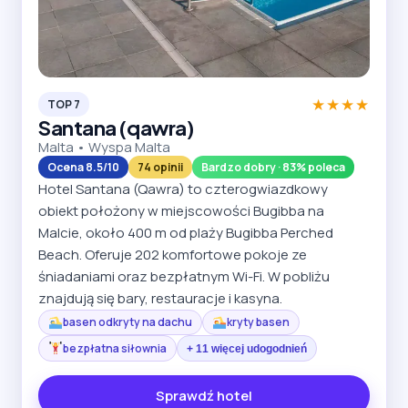
★★★★
TOP 7
Santana (qawra)
Malta • Wyspa Malta
Ocena 8.5/10
74 opinii
Bardzo dobry · 83% poleca
Hotel Santana (Qawra) to czterogwiazdkowy
obiekt położony w miejscowości Bugibba na
Malcie, około 400 m od plaży Bugibba Perched
Beach. Oferuje 202 komfortowe pokoje ze
śniadaniami oraz bezpłatnym Wi-Fi. W pobliżu
znajdują się bary, restauracje i kasyna.
basen odkryty na dachu
kryty basen
bezpłatna siłownia
+ 11 więcej udogodnień
Sprawdź hotel