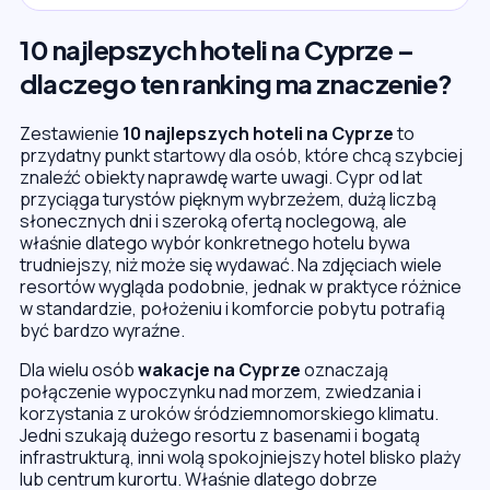
10 najlepszych hoteli na Cyprze –
dlaczego ten ranking ma znaczenie?
Zestawienie
10 najlepszych hoteli na Cyprze
to
przydatny punkt startowy dla osób, które chcą szybciej
znaleźć obiekty naprawdę warte uwagi. Cypr od lat
przyciąga turystów pięknym wybrzeżem, dużą liczbą
słonecznych dni i szeroką ofertą noclegową, ale
właśnie dlatego wybór konkretnego hotelu bywa
trudniejszy, niż może się wydawać. Na zdjęciach wiele
resortów wygląda podobnie, jednak w praktyce różnice
w standardzie, położeniu i komforcie pobytu potrafią
być bardzo wyraźne.
Dla wielu osób
wakacje na Cyprze
oznaczają
połączenie wypoczynku nad morzem, zwiedzania i
korzystania z uroków śródziemnomorskiego klimatu.
Jedni szukają dużego resortu z basenami i bogatą
infrastrukturą, inni wolą spokojniejszy hotel blisko plaży
lub centrum kurortu. Właśnie dlatego dobrze