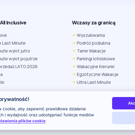
ll Inclusive
Wczasy za granicą
sive
Wyszukiwarka
 Last Minute
Podróż poślubna
nute wylot jutro
Tanie Wakacje
nute wylot pojutrze
Parkingi lotniskowe
przedaż LATO 2026
Wakacyjne Kierunki
ka
Egzotyczne Wakacje
ki
Ultra Last Minute
prywatność!
Akc
 nas
Kontakt i reklama
Polityka prywatności
 cookie, aby zapewnić prawidłowe działanie
uch i wydajność oraz udostępniać funkcje mediów
tawienia plików cookie