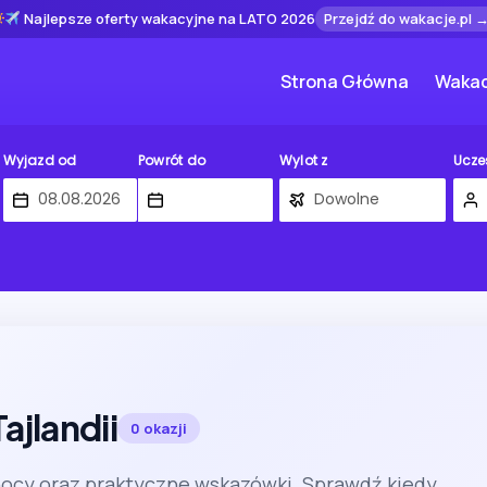
Najlepsze oferty wakacyjne na LATO 2026
Przejdź do wakacje.pl 
Strona Główna
Wakac
Wyjazd od
Powrót do
Wylot z
Ucze
ajlandii
0 okazji
nocy oraz praktyczne wskazówki. Sprawdź kiedy