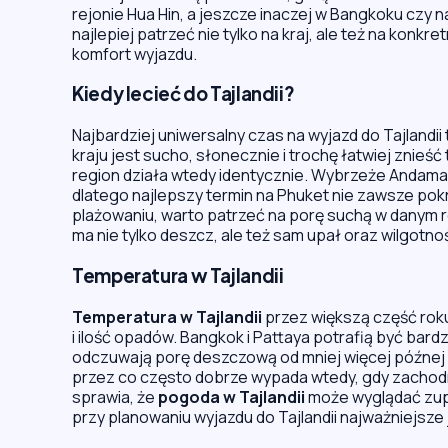
rejonie Hua Hin, a jeszcze inaczej w Bangkoku czy 
najlepiej patrzeć nie tylko na kraj, ale też na kon
komfort wyjazdu.
Kiedy lecieć do Tajlandii?
Najbardziej uniwersalny czas na wyjazd do Tajlandii 
kraju jest sucho, słonecznie i trochę łatwiej znieś
region działa wtedy identycznie. Wybrzeże Andama
dlatego najlepszy termin na Phuket nie zawsze pok
plażowaniu, warto patrzeć na porę suchą w danym re
ma nie tylko deszcz, ale też sam upał oraz wilgotno
Temperatura w Tajlandii
Temperatura w Tajlandii
przez większą część rok
i ilość opadów. Bangkok i Pattaya potrafią być bard
odczuwają porę deszczową od mniej więcej późnej w
przez co często dobrze wypada wtedy, gdy zachodni
sprawia, że
pogoda w Tajlandii
może wyglądać zupe
przy planowaniu wyjazdu do Tajlandii najważniejsz