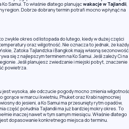
na Ko Samui. To właśnie dlatego planując
wakacje w Tajlandii
,
kretny region. Dobrze dobrany termin potrafi mocno wpłynąć na
to zwykle okres od listopada do lutego, kiedy w dużej części
ć temperatury oraz wilgotność. Nie oznacza to jednak, że każdy
ńskie, Zatoka Tajlandzka i Bangkok mają własną sezonowość
rywa się z najlepszym terminem na
Ko Samui
. Jeśli zależy Ci na
gionie. Jeśli planujesz zwiedzanie i miejski pobyt, znaczenie
ść powietrza.
u jest wysoka, ale odczucie pogody mocno zmienia wilgotnoś
zo gorące w marcu i kwietniu,
Phuket
oraz Krabi najmocniej
iosny do jesieni, a Ko Samui ma przesunięty rytm opadów,
a część południa Tajlandii ma już bardziej mokry okres. To
łnie inaczej nawet w tym samym miesiącu. Właśnie dlatego
e jest dopasowanie konkretnego miejsca do terminu.