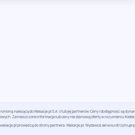
ronioną należącą do Wakacje.pl S.A. i/lub jej partnerów. Ceny i dostępność są dy
sowych. Zamieszczone informacje lub ceny nie stanowią oferty w rozumieniu Kodek
jwakacje.pl prowadzą do strony partnera: Wakacje.pl. Wydawca serwisu otrzymuje p