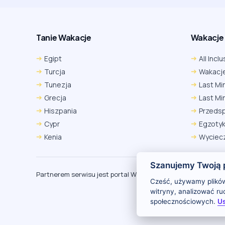
Tanie Wakacje
Wakacje A
Egipt
All Inclu
Turcja
Wakacje
Tunezja
Last Mi
Grecja
Last Mi
Hiszpania
Przeds
Cypr
Egzoty
Kenia
Wyciecz
Szanujemy Twoją 
Partnerem serwisu jest portal Wakacje.pl
O
Cześć, używamy plików
witryny, analizować r
społecznościowych.
Us