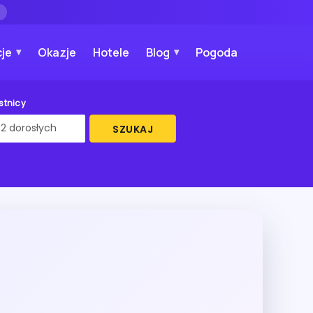
→
je
Okazje
Hotele
Blog
Pogoda
stnicy
SZUKAJ