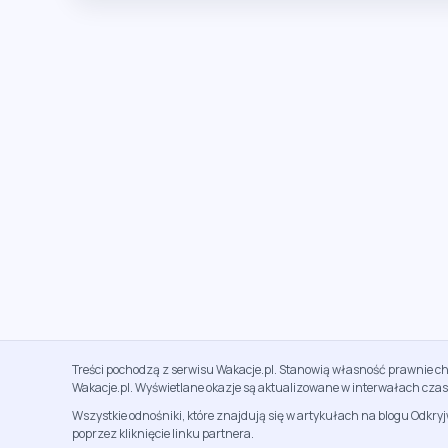
Treści pochodzą z serwisu Wakacje.pl. Stanowią własność prawnie ch
Wakacje.pl. Wyświetlane okazje są aktualizowane w interwałach cza
Wszystkie odnośniki, które znajdują się w artykułach na blogu Odkry
poprzez kliknięcie linku partnera.