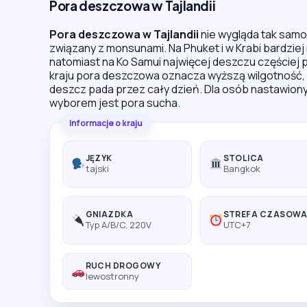
Pora deszczowa w Tajlandii
Pora deszczowa w Tajlandii
nie wygląda tak samo
związany z monsunami. Na Phuket i w Krabi bardziej
natomiast na Ko Samui najwięcej deszczu częściej p
kraju pora deszczowa oznacza wyższą wilgotność, c
deszcz pada przez cały dzień. Dla osób nastawiony
wyborem jest pora sucha.
Informacje o kraju
JĘZYK
STOLICA
tajski
Bangkok
GNIAZDKA
STREFA CZASOW
Typ A/B/C, 220V
UTC+7
RUCH DROGOWY
lewostronny