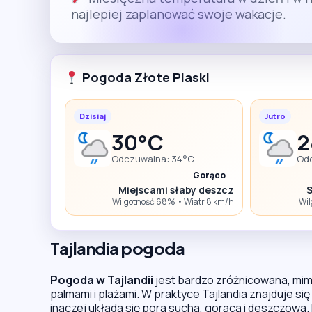
najlepiej zaplanować swoje wakacje.
Pogoda Złote Piaski
Dzisiaj
Jutro
30°C
2
Odczuwalna: 34°C
Od
Gorąco
Miejscami słaby deszcz
S
Wilgotność 68% • Wiatr 8 km/h
Wil
Tajlandia pogoda
Pogoda w Tajlandii
jest bardzo zróżnicowana, mimo
palmami i plażami. W praktyce Tajlandia znajduje 
inaczej układa się pora sucha, gorąca i deszczowa. In