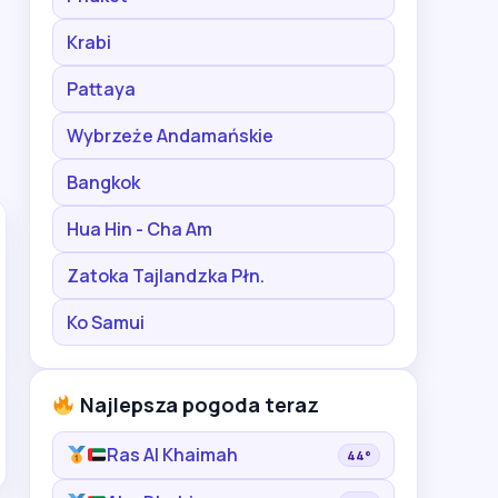
Krabi
Pattaya
Wybrzeże Andamańskie
Bangkok
Hua Hin - Cha Am
Zatoka Tajlandzka Płn.
Ko Samui
Najlepsza pogoda teraz
Ras Al Khaimah
44°