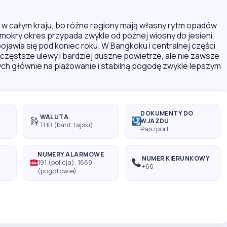
 w całym kraju, bo różne regiony mają własny rytm opadów
 mokry okres przypada zwykle od późnej wiosny do jesieni,
ojawia się pod koniec roku. W Bangkoku i centralnej części
zęstsze ulewy i bardziej duszne powietrze, ale nie zawsze
ch głównie na plażowanie i stabilną pogodę zwykle lepszym
DOKUMENTY DO
WALUTA
WJAZDU
THB (baht tajski)
Paszport
NUMERY ALARMOWE
A
NUMER KIERUNKOWY
191 (policja), 1669
+66
(pogotowie)