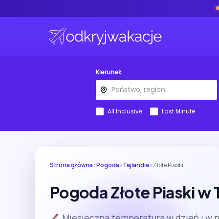
Kierunek
All Inclusive
Last Minute
Strona główna
›
Pogoda
›
Tajlandia
›
Złote Piaski
Pogoda Złote Piaski w T
Miesięczna temperatura w dzień i w 