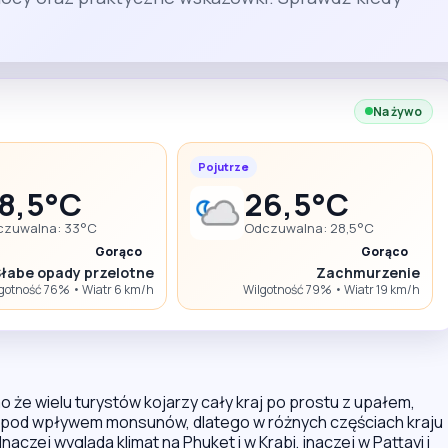
Na żywo
Pojutrze
8,5°C
26,5°C
czuwalna: 33°C
Odczuwalna: 28,5°C
Gorąco
Gorąco
łabe opady przelotne
Zachmurzenie
gotność 76% • Wiatr 6 km/h
Wilgotność 79% • Wiatr 19 km/h
 że wielu turystów kojarzy cały kraj po prostu z upałem,
się pod wpływem monsunów, dlatego w różnych częściach kraju
aczej wygląda klimat na Phuket i w Krabi, inaczej w Pattayi i