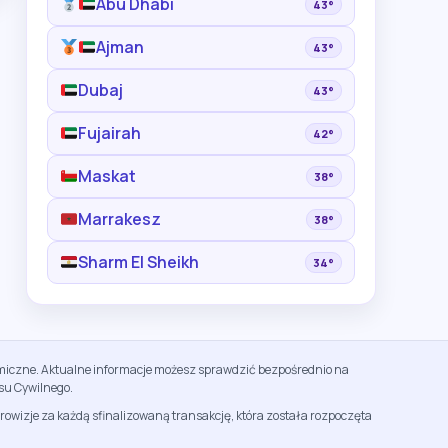
Abu Dhabi
43°
Ajman
43°
Dubaj
43°
Fujairah
42°
Maskat
38°
Marrakesz
38°
Sharm El Sheikh
34°
namiczne. Aktualne informacje możesz sprawdzić bezpośrednio na
su Cywilnego.
rowizje za każdą sfinalizowaną transakcję, która została rozpoczęta