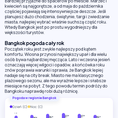
bardziej przyjazne do spacerów po mieście. Marzec i
kwiecień są najgorętsze, a od maja do października
częściej pojawiają się intensywniejsze deszcze. Jeśli
planujesz dużo chodzenia, świątynie, targi i zwiedzanie
miasta, najlepiej wybrać właśnie suchszą część roku.
Wtedy Bangkok jest po prostu wygodniejszy dla
większości turystów.
Bangkok pogoda cały rok
Początek roku jest zwykle najlepszy pod kątem
komfortu. Wiosna przynosi największy upał i dla wielu
osób bywa najbardziej męcząca. Lato i wczesna jesień
oznaczają więcej wilgoci i opadów, a końcówka roku
znów poprawia warunki i sprawia, że Bangkok lepiej
nadaje się na city break. Miasto nie ma klasycznego
plażowego sezonu, ale ma wyraźnie lepsze i słabsze
miesiące na pobyt. Z tego powodu termin podróży do
Bangkoku naprawdę robi dużą różnicę.
Pogoda w regionie Bangkok
Dzień (C)
Noc (C)
35°
34°
34°
33°
33°
32°
32°
27°
27°
26°
26°
26°
25°