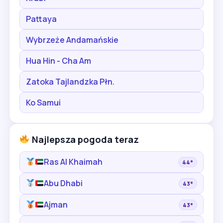
Pattaya
Wybrzeże Andamańskie
Hua Hin - Cha Am
Zatoka Tajlandzka Płn.
Ko Samui
Najlepsza pogoda teraz
Ras Al Khaimah
44°
Abu Dhabi
43°
Ajman
43°