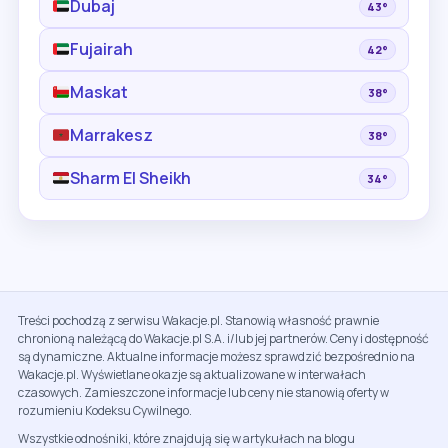
Dubaj
43°
Fujairah
42°
Maskat
38°
Marrakesz
38°
Sharm El Sheikh
34°
Treści pochodzą z serwisu Wakacje.pl. Stanowią własność prawnie
chronioną należącą do Wakacje.pl S.A. i/lub jej partnerów. Ceny i dostępność
są dynamiczne. Aktualne informacje możesz sprawdzić bezpośrednio na
Wakacje.pl. Wyświetlane okazje są aktualizowane w interwałach
czasowych. Zamieszczone informacje lub ceny nie stanowią oferty w
rozumieniu Kodeksu Cywilnego.
Wszystkie odnośniki, które znajdują się w artykułach na blogu