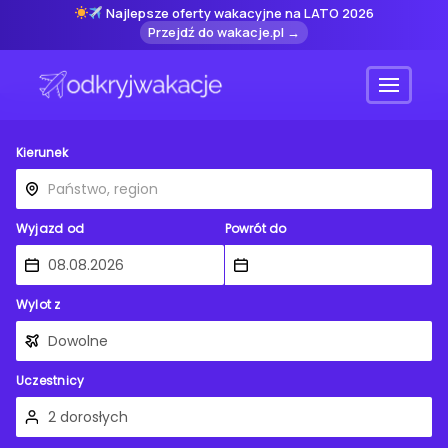
Najlepsze oferty wakacyjne na LATO 2026
Przejdź do wakacje.pl →
Menu
Kierunek
Wyjazd od
Powrót do
Wylot z
Uczestnicy