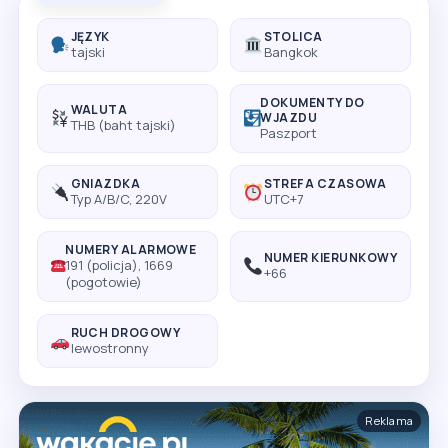
JĘZYK
STOLICA
tajski
Bangkok
DOKUMENTY DO
WALUTA
WJAZDU
THB (baht tajski)
Paszport
GNIAZDKA
STREFA CZASOWA
Typ A/B/C, 220V
UTC+7
NUMERY ALARMOWE
NUMER KIERUNKOWY
191 (policja), 1669
+66
(pogotowie)
RUCH DROGOWY
lewostronny
Reklama