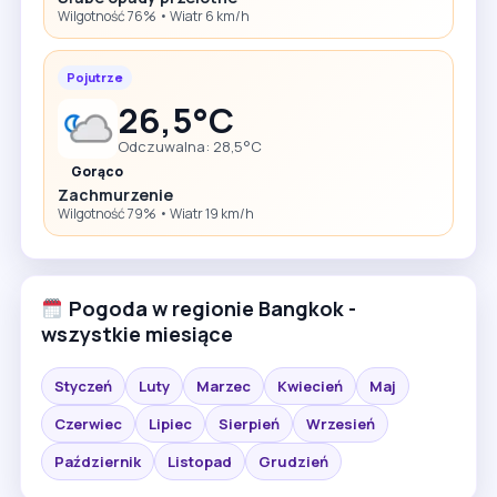
Wilgotność 76% • Wiatr 6 km/h
Pojutrze
26,5°C
Odczuwalna: 28,5°C
Gorąco
Zachmurzenie
Wilgotność 79% • Wiatr 19 km/h
Pogoda w regionie Bangkok -
wszystkie miesiące
Styczeń
Luty
Marzec
Kwiecień
Maj
Czerwiec
Lipiec
Sierpień
Wrzesień
Październik
Listopad
Grudzień