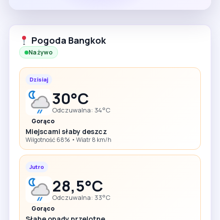
Pogoda Bangkok
Na żywo
Dzisiaj
30°C
Odczuwalna: 34°C
Gorąco
Miejscami słaby deszcz
Wilgotność 68% • Wiatr 8 km/h
Jutro
28,5°C
Odczuwalna: 33°C
Gorąco
Słabe opady przelotne