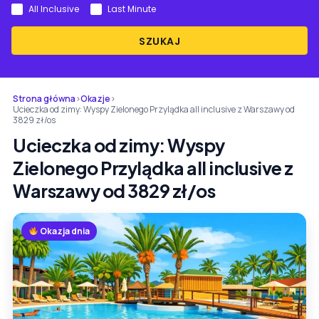
All Inclusive
Last Minute
SZUKAJ
Strona główna
›
Okazje
›
Ucieczka od zimy: Wyspy Zielonego Przylądka all inclusive z Warszawy od
3829 zł/os
Ucieczka od zimy: Wyspy
Zielonego Przylądka all inclusive z
Warszawy od 3829 zł/os
Okazja dnia