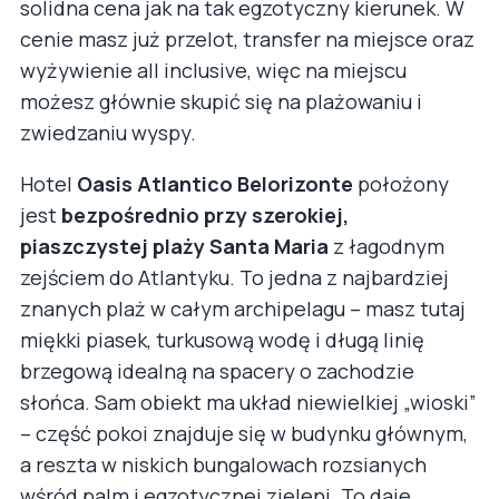
solidna cena jak na tak egzotyczny kierunek. W
cenie masz już przelot, transfer na miejsce oraz
wyżywienie all inclusive, więc na miejscu
możesz głównie skupić się na plażowaniu i
zwiedzaniu wyspy.
Hotel
Oasis Atlantico Belorizonte
położony
jest
bezpośrednio przy szerokiej,
piaszczystej plaży Santa Maria
z łagodnym
zejściem do Atlantyku. To jedna z najbardziej
znanych plaż w całym archipelagu – masz tutaj
miękki piasek, turkusową wodę i długą linię
brzegową idealną na spacery o zachodzie
słońca. Sam obiekt ma układ niewielkiej „wioski”
– część pokoi znajduje się w budynku głównym,
a reszta w niskich bungalowach rozsianych
wśród palm i egzotycznej zieleni. To daje