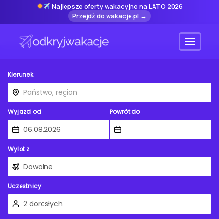
Najlepsze oferty wakacyjne na LATO 2026
Przejdź do wakacje.pl →
Menu
Kierunek
Wyjazd od
Powrót do
Wylot z
Uczestnicy