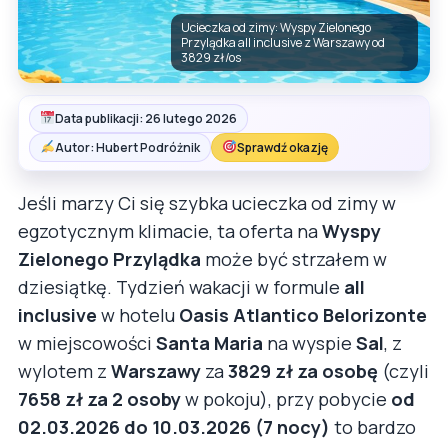
Ucieczka od zimy: Wyspy Zielonego
Przylądka all inclusive z Warszawy od
3829 zł/os
Data publikacji: 26 lutego 2026
Autor: Hubert Podróżnik
Sprawdź okazję
Jeśli marzy Ci się szybka ucieczka od zimy w
egzotycznym klimacie, ta oferta na
Wyspy
Zielonego Przylądka
może być strzałem w
dziesiątkę. Tydzień wakacji w formule
all
inclusive
w hotelu
Oasis Atlantico Belorizonte
w miejscowości
Santa Maria
na wyspie
Sal
, z
wylotem z
Warszawy
za
3829 zł za osobę
(czyli
7658 zł za 2 osoby
w pokoju), przy pobycie
od
02.03.2026 do 10.03.2026 (7 nocy)
to bardzo