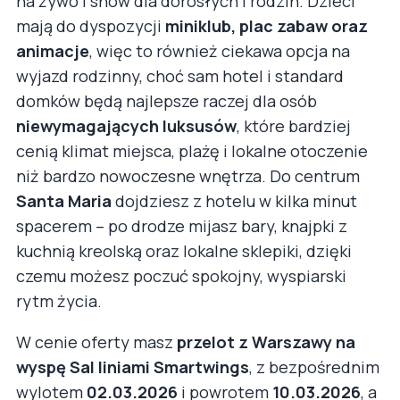
na żywo i show dla dorosłych i rodzin. Dzieci
mają do dyspozycji
miniklub, plac zabaw oraz
animacje
, więc to również ciekawa opcja na
wyjazd rodzinny, choć sam hotel i standard
domków będą najlepsze raczej dla osób
niewymagających luksusów
, które bardziej
cenią klimat miejsca, plażę i lokalne otoczenie
niż bardzo nowoczesne wnętrza. Do centrum
Santa Maria
dojdziesz z hotelu w kilka minut
spacerem – po drodze mijasz bary, knajpki z
kuchnią kreolską oraz lokalne sklepiki, dzięki
czemu możesz poczuć spokojny, wyspiarski
rytm życia.
W cenie oferty masz
przelot z Warszawy na
wyspę Sal liniami Smartwings
, z bezpośrednim
wylotem
02.03.2026
i powrotem
10.03.2026
, a