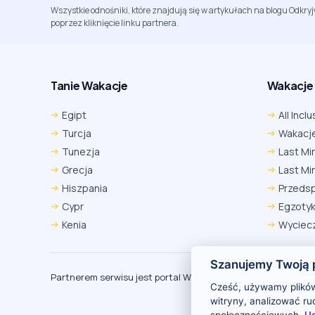
Wszystkie odnośniki, które znajdują się w artykułach na blogu Odkry
poprzez kliknięcie linku partnera.
Tanie Wakacje
Wakacje A
Egipt
All Inclu
Turcja
Wakacje
Tunezja
Last Mi
Grecja
Last Mi
Hiszpania
Przeds
Cypr
Egzoty
Kenia
Wyciecz
Szanujemy Twoją 
Partnerem serwisu jest portal Wakacje.pl
O
Cześć, używamy plików
witryny, analizować r