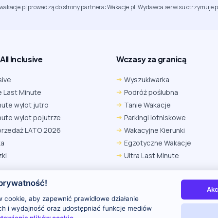
jwakacje.pl prowadzą do strony partnera: Wakacje.pl. Wydawca serwisu otrzymuje p
ll Inclusive
Wczasy za granicą
sive
Wyszukiwarka
 Last Minute
Podróż poślubna
nute wylot jutro
Tanie Wakacje
nute wylot pojutrze
Parkingi lotniskowe
przedaż LATO 2026
Wakacyjne Kierunki
ka
Egzotyczne Wakacje
ki
Ultra Last Minute
prywatność!
Akc
 nas
Kontakt i reklama
Polityka prywatności
 cookie, aby zapewnić prawidłowe działanie
uch i wydajność oraz udostępniać funkcje mediów