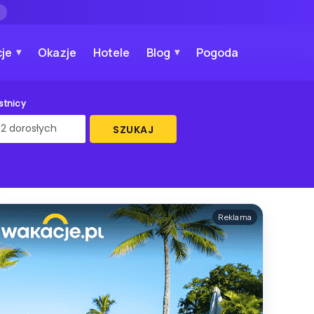
→
je
Okazje
Hotele
Blog
Pogoda
stnicy
SZUKAJ
Reklama