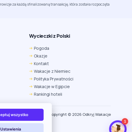
rowizje za każdą sfinalizowaną transakcję, która została rozpoczęta
Wycieczki z Polski
Chrome
Safari iOS
Safari macOS
Pogoda
Edge
Firefox
Inna
Okazje
Ustawienia → Prywatność i bezpieczeństwo → Pliki
Kontakt
cookie innych firm → ustaw „Zezwalaj”.
Na czas rezerwacji nie blokuj cookies i śledzenia dla tej
Wakacje z Niemiec
witryny.
Polityka Prywatności
Na czas rezerwacji nie korzystaj z trybu incognito.
Wakacje w Egipcie
Rankingi hoteli
Copyright (c) 2026 Odkryj Wakacje
eptuj wszystko
1
Ustawienia