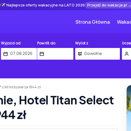
Najlepsze oferty wakacyjne na LATO 2026
Przejdź do wakacje.pl 
Strona Główna
Wakac
Wyjazd od
Powrót do
Wylot z
Ucze
* z All Inclusive za 1944 zł
ie, Hotel Titan Select
944 zł