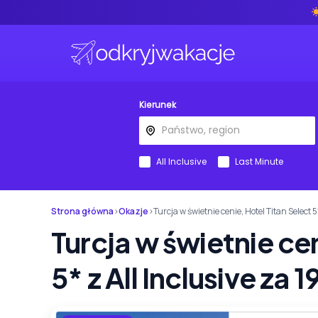
Kierunek
All Inclusive
Last Minute
Strona główna
›
Okazje
›
Turcja w świetnie cenie, Hotel Titan Select 5
Turcja w świetnie cen
5* z All Inclusive za 1