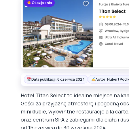
Okazja dnia
Data publikacji: 6 czerwca 2024
Autor: Hubert Podr
Hotel Titan Select to idealne miejsce na ka
Gości za przyjazną atmosferę i pogodną ob
miniklubie, wykwintne restauracje a la car
oraz centrum SPA z zabiegami dla ciała i d
od 15 czerwca do 30 września 2024.