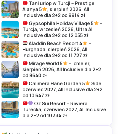
Tani urlop w Turcji – Prestige
Alanya 5
, sierpień 2026, All
Inclusive dla 2+2 od 9914 zł
Gypsophila Holiday Village 5
–
Turcja, wrzesień 2026, Ultra All
Inclusive dla 2+2 od 12 055 zł
Aladdin Beach Resort 4
–
Hurghada, sierpień 2026, All
Inclusive dla 2+2 od 11 727 zł
Mirage World 5
– Icmeler,
sierpień 2026, All Inclusive dla 2+2
od 8640 zł
Calimera Hane Garden 5
Side,
czerwiec 2027, All Inclusive dla 2+2
od 10 647 zł
Oz Sui Resort – Riwiera
Turecka, czerwiec 2027, All Inclusive
dla 2+2 od 10 334 zł