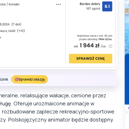
óżnik
Sprawdź okazję
meralne, relaksujące wakacje, cenione przez
sługę. Oferuje urozmaicone animacje w
te, rozbudowane zaplecze rekreacyjno-sportowe
uszy. Polskojęzyczny animator będzie dostępny