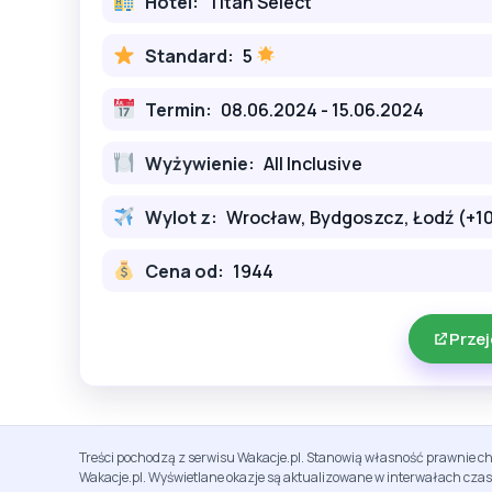
Hotel:
Titan Select
Standard:
5
Termin:
08.06.2024 - 15.06.2024
Wyżywienie:
All Inclusive
Wylot z:
Wrocław, Bydgoszcz, Łodź (+10
Cena od:
1944
Przej
Treści pochodzą z serwisu Wakacje.pl. Stanowią własność prawnie ch
Wakacje.pl. Wyświetlane okazje są aktualizowane w interwałach cza