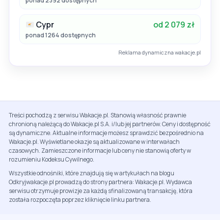
ponad 2392 dostępnych
Cypr
od 2 079 zł
ponad 1264 dostępnych
Reklama dynamiczna wakacje.pl
Treści pochodzą z serwisu Wakacje.pl. Stanowią własność prawnie
chronioną należącą do Wakacje.pl S.A. i/lub jej partnerów. Ceny i dostępność
są dynamiczne. Aktualne informacje możesz sprawdzić bezpośrednio na
Wakacje.pl. Wyświetlane okazje są aktualizowane w interwałach
czasowych. Zamieszczone informacje lub ceny nie stanowią oferty w
rozumieniu Kodeksu Cywilnego.
Wszystkie odnośniki, które znajdują się w artykułach na blogu
Odkryjwakacje.pl prowadzą do strony partnera: Wakacje.pl. Wydawca
serwisu otrzymuje prowizje za każdą sfinalizowaną transakcję, która
została rozpoczęta poprzez kliknięcie linku partnera.