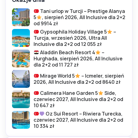
Tani urlop w Turcji – Prestige Alanya
5
, sierpień 2026, All Inclusive dla 2+2
od 9914 zł
Gypsophila Holiday Village 5
–
Turcja, wrzesień 2026, Ultra All
Inclusive dla 2+2 od 12 055 zł
Aladdin Beach Resort 4
–
Hurghada, sierpień 2026, All Inclusive
dla 2+2 od 11 727 zł
Mirage World 5
– Icmeler, sierpień
2026, All Inclusive dla 2+2 od 8640 zł
Calimera Hane Garden 5
Side,
czerwiec 2027, All Inclusive dla 2+2 od
10 647 zł
Oz Sui Resort – Riwiera Turecka,
czerwiec 2027, All Inclusive dla 2+2 od
10 334 zł