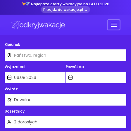
Najlepsze oferty wakacyjne na LATO 2026
Przejdź do wakacje.pl →
Menu
Kierunek
Wyjazd od
Powrót do
Wylot z
Uczestnicy