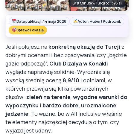
Last Minute w Turcji od 1393 zł
Data publikacji: 14 maja 2026
Autor: Hubert Podróżnik
Sprawdź okazję
Jeśli polujesz na
konkretną okazję do Turcji
z
dobrymi ocenami i bez zgadywania, czy „będzie
gdzie odpocząć”,
Club Dizalya w Konakli
wygląda naprawdę solidnie. Wyróżnia się
wysoką średnią oceną
8,9/10
i opiniami, w
których przewija się kilka powtarzalnych
plusów:
zieleń na terenie
,
wygodne warunki do
wypoczynku
i
bardzo dobre, urozmaicone
jedzenie
. To ważne, bo w All Inclusive właśnie
te elementy najczęściej decydują o tym, czy
wyjazd jest udany.