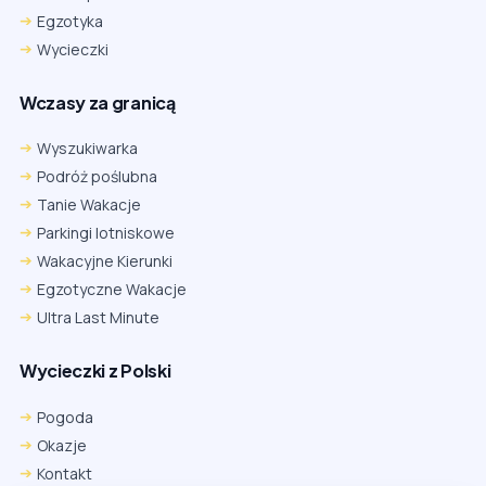
Egzotyka
Wycieczki
Wczasy za granicą
Wyszukiwarka
Podróż poślubna
Tanie Wakacje
Parkingi lotniskowe
Wakacyjne Kierunki
Egzotyczne Wakacje
Ultra Last Minute
Wycieczki z Polski
Chrome
Safari iOS
Safari macOS
Edge
Pogoda
Firefox
Inna
Okazje
Ustawienia → Prywatność i bezpieczeństwo → Pliki cookie innych
Kontakt
firm → ustaw „Zezwalaj”.