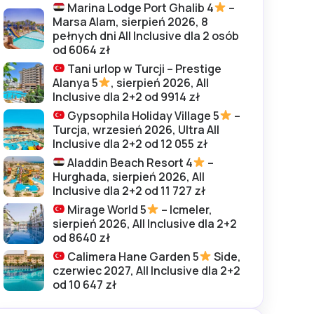
Marina Lodge Port Ghalib 4
–
Marsa Alam, sierpień 2026, 8
pełnych dni All Inclusive dla 2 osób
od 6064 zł
Tani urlop w Turcji – Prestige
Alanya 5
, sierpień 2026, All
Inclusive dla 2+2 od 9914 zł
Gypsophila Holiday Village 5
–
Turcja, wrzesień 2026, Ultra All
Inclusive dla 2+2 od 12 055 zł
Aladdin Beach Resort 4
–
Hurghada, sierpień 2026, All
Inclusive dla 2+2 od 11 727 zł
Mirage World 5
– Icmeler,
sierpień 2026, All Inclusive dla 2+2
od 8640 zł
Calimera Hane Garden 5
Side,
czerwiec 2027, All Inclusive dla 2+2
od 10 647 zł