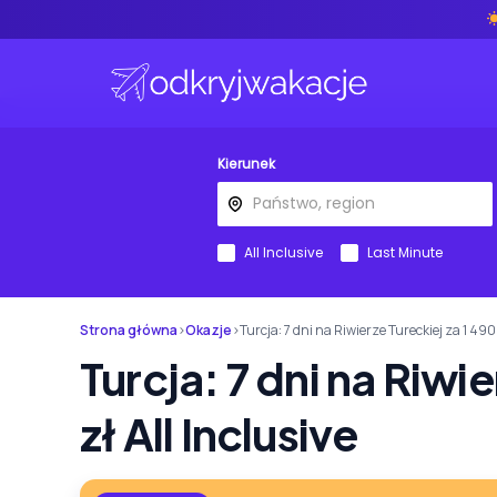
Kierunek
All Inclusive
Last Minute
Strona główna
›
Okazje
›
Turcja: 7 dni na Riwierze Tureckiej za 1 490 
Turcja: 7 dni na Riwie
zł All Inclusive