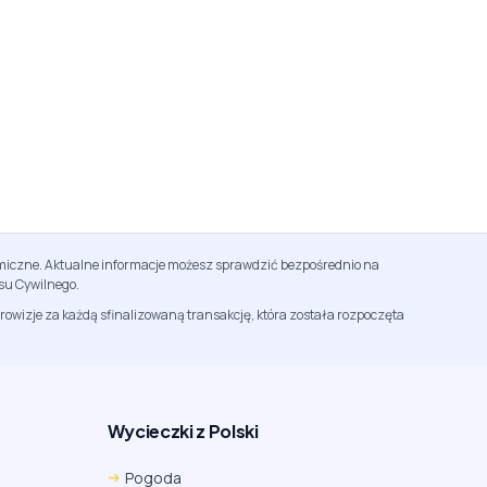
namiczne. Aktualne informacje możesz sprawdzić bezpośrednio na
su Cywilnego.
rowizje za każdą sfinalizowaną transakcję, która została rozpoczęta
Wycieczki z Polski
Chrome
Safari iOS
Safari macOS
Pogoda