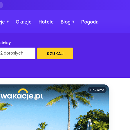
→
je
Okazje
Hotele
Blog
Pogoda
stnicy
SZUKAJ
Reklama