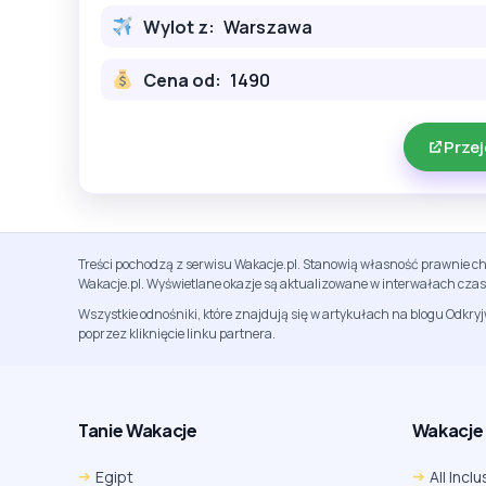
Wylot z:
Warszawa
Cena od:
1490
Przej
Treści pochodzą z serwisu Wakacje.pl. Stanowią własność prawnie ch
Wakacje.pl. Wyświetlane okazje są aktualizowane w interwałach cza
Wszystkie odnośniki, które znajdują się w artykułach na blogu Odkry
poprzez kliknięcie linku partnera.
Tanie Wakacje
Wakacje A
Egipt
All Inclu