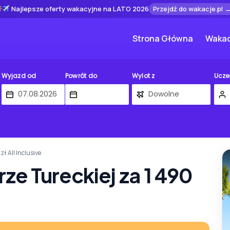
Najlepsze oferty wakacyjne na LATO 2026
Przejdź do wakacje.pl 
Strona Główna
Wakac
Wyjazd od
Powrót do
Wylot z
Ucze
zł All Inclusive
rze Tureckiej za 1 490