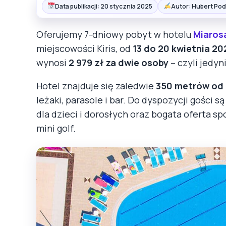
Data publikacji: 20 stycznia 2025
Autor: Hubert Pod
Oferujemy 7-dniowy pobyt w hotelu
Miaros
miejscowości Kiris, od
13 do 20 kwietnia 20
wynosi
2 979 zł za dwie osoby
– czyli jedyn
Hotel znajduje się zaledwie
350 metrów od 
leżaki, parasole i bar. Do dyspozycji gości s
dla dzieci i dorosłych oraz bogata oferta spo
mini golf.