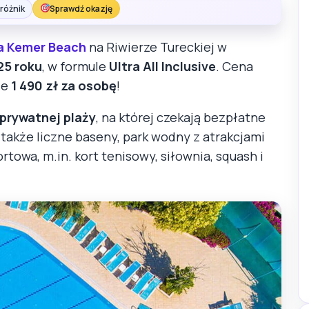
różnik
Sprawdź okazję
a Kemer Beach
na Riwierze Tureckiej w
25 roku
, w formule
Ultra All Inclusive
. Cena
ie
1 490 zł za osobę
!
prywatnej plaży
, na której czekają bezpłatne
ą także liczne baseny, park wodny z atrakcjami
rtowa, m.in. kort tenisowy, siłownia, squash i