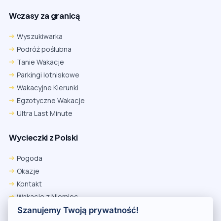
Wczasy za granicą
Wyszukiwarka
Podróż poślubna
Tanie Wakacje
Parkingi lotniskowe
Wakacyjne Kierunki
Egzotyczne Wakacje
Ultra Last Minute
Wycieczki z Polski
Chrome
Safari iOS
Safari macOS
Edge
Pogoda
Firefox
Inna
Okazje
Ustawienia → Prywatność i bezpieczeństwo → Pliki cookie innych
Kontakt
firm → ustaw „Zezwalaj”.
Na czas rezerwacji nie blokuj cookies i śledzenia dla tej witryny.
Wakacje z Niemiec
Na czas rezerwacji nie korzystaj z trybu incognito.
Polityka Prywatności
Szanujemy Twoją prywatność!