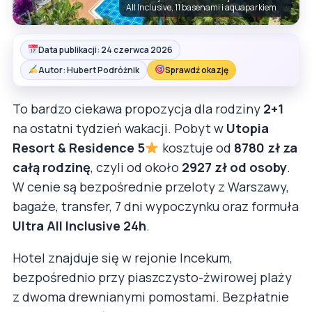
All Inclusive, 11 basenami i aquaparkiem
Data publikacji: 24 czerwca 2026
Autor: Hubert Podróżnik
Sprawdź okazję
To bardzo ciekawa propozycja dla rodziny
2+1
na ostatni tydzień wakacji. Pobyt w
Utopia
Resort & Residence 5
kosztuje od
8780 zł za
całą rodzinę
, czyli od około
2927 zł od osoby
.
W cenie są bezpośrednie przeloty z Warszawy,
bagaże, transfer, 7 dni wypoczynku oraz formuła
Ultra All Inclusive 24h
.
Hotel znajduje się w rejonie Incekum,
bezpośrednio przy piaszczysto-żwirowej plaży
z dwoma drewnianymi pomostami. Bezpłatnie