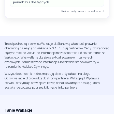
ponad 1277 dostępnych
Reklama dynamiczna wakacje.pl
Treści pochodzą z serwisu Wakacje.pl. Stanowią własność prawnie
chronioną należącą do Wakacje.pl S.A. i/lub jej partnerów. Ceny i dostępność
są dynamiczne. Aktualne informacje możesz sprawdzić bezpośrednio na
Wakacje.pl. Wyświetlane okazje są aktualizowane w interwałach
czasowych. Zamieszczone informacje lub ceny nie stanowią oferty w
rozumieniu Kodeksu Cywilnego.
Wszystkie odnośniki, które znajdują się w artykułach na blogu
Odkryjwakacje.pl prowadzą do strony partnera: Wakacje.pl. Wydawca
serwisu otrzymuje prowizje za każdą sfinalizowaną transakcję, która
została rozpoczęta poprzez kliknięcie linku partnera.
Tanie Wakacje