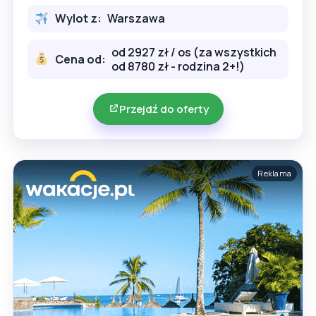
Wylot z:
Warszawa
od 2927 zł / os (za wszystkich
Cena od:
od 8780 zł - rodzina 2+!)
Przejdź do oferty
Reklama