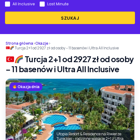
All Inclusive
Last Minute
SZUKAJ
Strona główna
›
Okazje
›
Turcja 2+1 od 2927 zł od osoby – 11 basenów i Ultra All Inclusive
Turcja 2+1 od 2927 zł od osoby
– 11 basenów i Ultra All Inclusive
Okazja dnia
Utopia Resort & Residence na Riwierze
Tureckiej – rodzinne wakacje 2+1 z Ultra