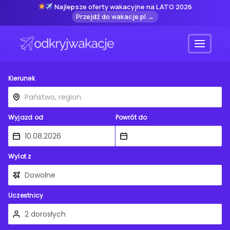
Najlepsze oferty wakacyjne na LATO 2026
Przejdź do wakacje.pl →
Menu
Kierunek
Wyjazd od
Powrót do
Wylot z
Uczestnicy