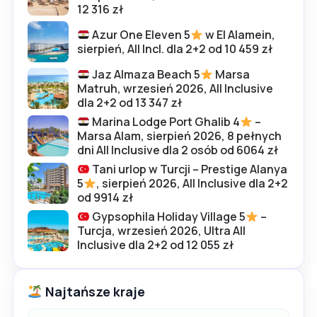
12 316 zł
Azur One Eleven 5
w El Alamein,
sierpień, All Incl. dla 2+2 od 10 459 zł
Jaz Almaza Beach 5
Marsa
Matruh, wrzesień 2026, All Inclusive
dla 2+2 od 13 347 zł
Marina Lodge Port Ghalib 4
–
Marsa Alam, sierpień 2026, 8 pełnych
dni All Inclusive dla 2 osób od 6064 zł
Tani urlop w Turcji – Prestige Alanya
5
, sierpień 2026, All Inclusive dla 2+2
od 9914 zł
Gypsophila Holiday Village 5
–
Turcja, wrzesień 2026, Ultra All
Inclusive dla 2+2 od 12 055 zł
Najtańsze kraje