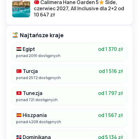
Calimera Hane Garden 5
Side,
czerwiec 2027, All Inclusive dla 2+2 od
10 647 zł
Najtańsze kraje
Egipt
od 1 370 zł
ponad 2091 dostępnych
Turcja
od 1 516 zł
ponad 2572 dostępnych
Tunezja
od 1 797 zł
ponad 721 dostępnych
Hiszpania
od 1 567 zł
ponad 4208 dostępnych
Dominikana
od 5 134 zł