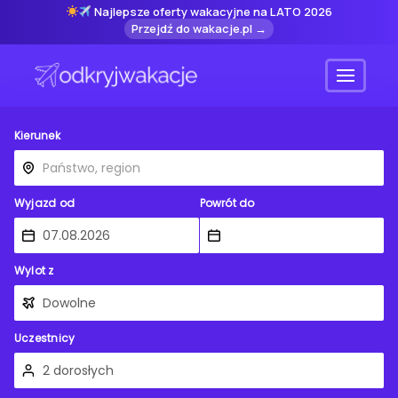
Najlepsze oferty wakacyjne na LATO 2026
Przejdź do wakacje.pl →
Menu
Kierunek
Wyjazd od
Powrót do
Wylot z
Uczestnicy