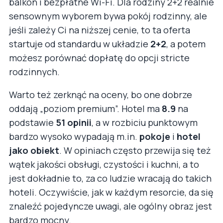
balkon i bezpłatne Wi-Fi. Dla rodziny 2+2 realnie
sensownym wyborem bywa pokój rodzinny, ale
jeśli zależy Ci na niższej cenie, to ta oferta
startuje od standardu w układzie
2+2
, a potem
możesz porównać dopłatę do opcji stricte
rodzinnych.
Warto też zerknąć na oceny, bo one dobrze
oddają „poziom premium”. Hotel ma
8.9
na
podstawie
51 opinii
, a w rozbiciu punktowym
bardzo wysoko wypadają m.in.
pokoje
i
hotel
jako obiekt
. W opiniach często przewija się też
wątek jakości obsługi, czystości i kuchni, a to
jest dokładnie to, za co ludzie wracają do takich
hoteli. Oczywiście, jak w każdym resorcie, da się
znaleźć pojedyncze uwagi, ale ogólny obraz jest
bardzo mocny.