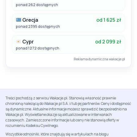
ponad 262 dostępnych
Grecja
od 1 625 zł
ponad 2395 dostępnych
Cypr
od 2 099 zł
ponad 1272 dostępnych
Reklama dynamiczna wakacje.pl
Treści pochodzą z serwisu Wakacje.pl. Stanowią własność prawnie
chronioną należącą do Wakacje.pl S.A. i/lub jej partnerów. Ceny i dostępność
są dynamiczne. Aktualne informacje możesz sprawdzić bezpośrednio na
Wakacje.pl. Wyświetlane okazje są aktualizowane w interwałach
czasowych. Zamieszczone informacje lub ceny nie stanowią oferty w
rozumieniu Kodeksu Cywilnego.
Wszystkie odnośniki, które znajdują się w artykułach na blogu