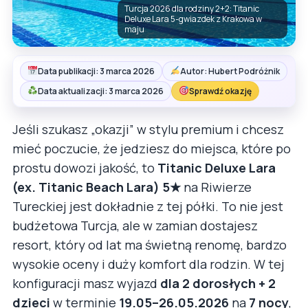
Turcja 2026 dla rodziny 2+2: Titanic
Deluxe Lara 5-gwiazdek z Krakowa w
maju
Data publikacji: 3 marca 2026
Autor: Hubert Podróżnik
Data aktualizacji: 3 marca 2026
Sprawdź okazję
Jeśli szukasz „okazji” w stylu premium i chcesz
mieć poczucie, że jedziesz do miejsca, które po
prostu dowozi jakość, to
Titanic Deluxe Lara
(ex. Titanic Beach Lara) 5★
na Riwierze
Tureckiej jest dokładnie z tej półki. To nie jest
budżetowa Turcja, ale w zamian dostajesz
resort, który od lat ma świetną renomę, bardzo
wysokie oceny i duży komfort dla rodzin. W tej
konfiguracji masz wyjazd
dla 2 dorosłych + 2
dzieci
w terminie
19.05–26.05.2026
na
7 nocy
,