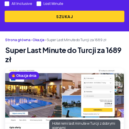
All Inclusive
Last Minute
SZUKAJ
Strona główna
›
Okazje
›
Super Last Minute do Turcji za 1689 zł
Super Last Minute do Turcji za 1689
zł
Okazja dnia
Hotel remi last minute w Turcji z dobrymi
ocenami