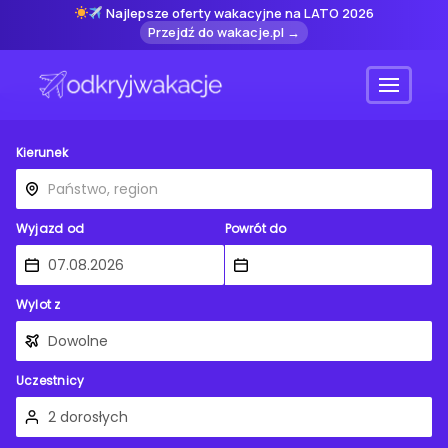
Najlepsze oferty wakacyjne na LATO 2026
Przejdź do wakacje.pl →
Menu
Kierunek
Wyjazd od
Powrót do
Wylot z
Uczestnicy