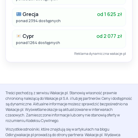
Grecja
od 1 625 zł
ponad 2394 dostępnych
Cypr
od 2 077 zł
ponad 1264 dostępnych
Reklama dynamiczna wakacje.pl
Treści pochodzą z serwisu Wakacje.pl. Stanowią własność prawnie
chronioną należącą do Wakacje.pl S.A. i/lub jej partnerów. Ceny i dostępność
są dynamiczne. Aktualne informacje możesz sprawdzić bezpośrednio na
Wakacje.pl. Wyświetlane okazje są aktualizowane w interwałach
czasowych. Zamieszczone informacje lub ceny nie stanowią oferty w
rozumieniu Kodeksu Cywilnego.
Wszystkie odnośniki, które znajdują się w artykułach na blogu
Odkryjwakacje.pl prowadzą do strony partnera: Wakacje.pl. Wydawca