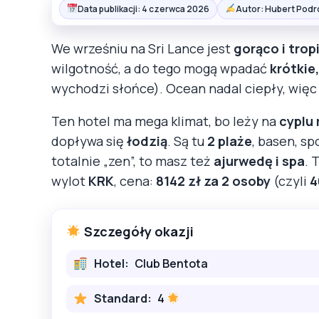
Data publikacji: 4 czerwca 2026
Autor: Hubert Podr
We wrześniu na Sri Lance jest
gorąco i trop
wilgotność, a do tego mogą wpadać
krótkie
wychodzi słońce). Ocean nadal ciepły, więc
Ten hotel ma mega klimat, bo leży na
cyplu
dopływa się
łodzią
. Są tu
2 plaże
, basen, sp
totalnie „zen”, to masz też
ajurwedę i spa
. 
wylot
KRK
, cena:
8142 zł za 2 osoby
(czyli
4
Szczegóły okazji
Hotel:
Club Bentota
Standard:
4