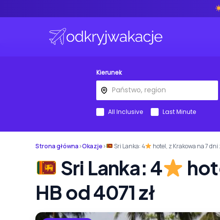
Kierunek
All Inclusive
Last Minute
Strona główna
›
Okazje
›
Sri Lanka: 4
hotel, z Krakowa na 7 dni
Sri Lanka: 4
hote
HB od 4071 zł