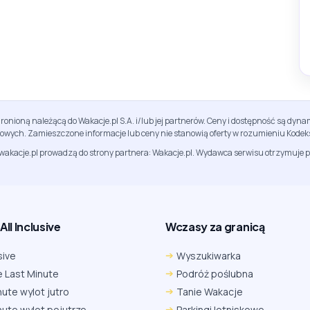
ronioną należącą do Wakacje.pl S.A. i/lub jej partnerów. Ceny i dostępność są dy
sowych. Zamieszczone informacje lub ceny nie stanowią oferty w rozumieniu Kodek
jwakacje.pl prowadzą do strony partnera: Wakacje.pl. Wydawca serwisu otrzymuje p
ll Inclusive
Wczasy za granicą
sive
Wyszukiwarka
 Last Minute
Podróż poślubna
nute wylot jutro
Tanie Wakacje
nute wylot pojutrze
Parkingi lotniskowe