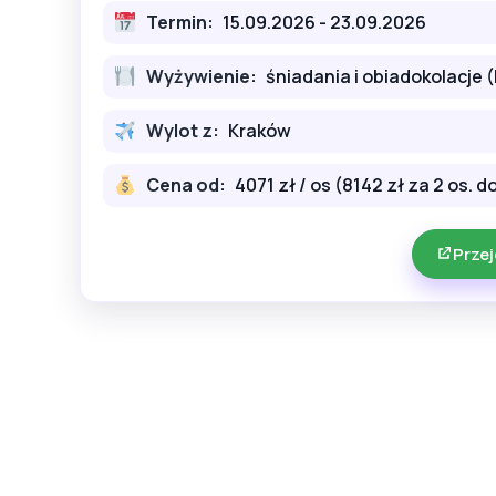
Termin:
15.09.2026 - 23.09.2026
Wyżywienie:
śniadania i obiadokolacje 
Wylot z:
Kraków
Cena od:
4071 zł / os (8142 zł za 2 os. 
Przej