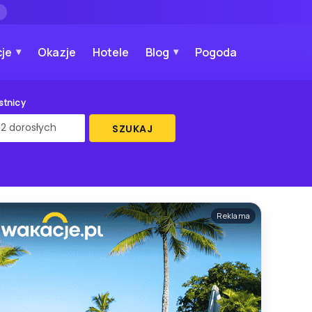
→
je
Okazje
Hotele
Blog
Pogoda
stnicy
SZUKAJ
Reklama