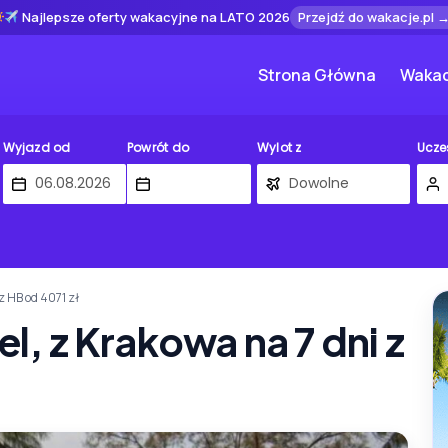
Najlepsze oferty wakacyjne na LATO 2026
Przejdź do wakacje.pl 
Strona Główna
Wakac
Wyjazd od
Powrót do
Wylot z
Ucze
 z HB od 4071 zł
l, z Krakowa na 7 dni z