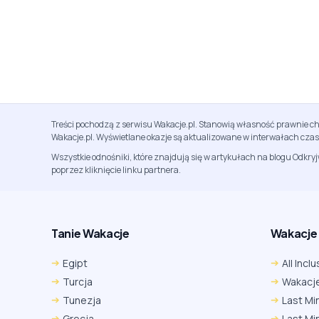
Treści pochodzą z serwisu Wakacje.pl. Stanowią własność prawnie ch
Wakacje.pl. Wyświetlane okazje są aktualizowane w interwałach cza
Wszystkie odnośniki, które znajdują się w artykułach na blogu Odkry
poprzez kliknięcie linku partnera.
Tanie Wakacje
Wakacje A
Egipt
All Inclu
Turcja
Wakacje
Tunezja
Last Mi
Grecja
Last Mi