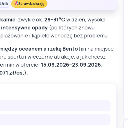
óżnik
Sprawdź okazję
ikalnie
: zwykle ok.
29–31°C
w dzień, wysoka
, intensywne opady
(po których znowu
 plażowanie i kąpiele wchodzą bez problemu.
 między oceanem a rzeką Bentota
i na miejsce
oro sportu i wieczorne atrakcje, a jak chcesz
Termin w ofercie:
15.09.2026–23.09.2026
,
071 zł/os.
).