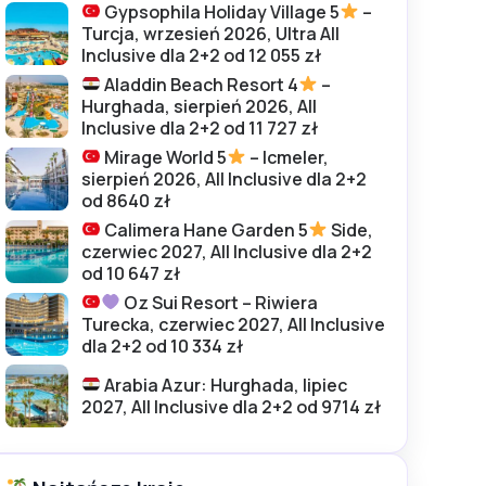
Gypsophila Holiday Village 5
–
Turcja, wrzesień 2026, Ultra All
Inclusive dla 2+2 od 12 055 zł
Aladdin Beach Resort 4
–
Hurghada, sierpień 2026, All
Inclusive dla 2+2 od 11 727 zł
Mirage World 5
– Icmeler,
sierpień 2026, All Inclusive dla 2+2
od 8640 zł
Calimera Hane Garden 5
Side,
czerwiec 2027, All Inclusive dla 2+2
od 10 647 zł
Oz Sui Resort – Riwiera
Turecka, czerwiec 2027, All Inclusive
dla 2+2 od 10 334 zł
Arabia Azur: Hurghada, lipiec
2027, All Inclusive dla 2+2 od 9714 zł