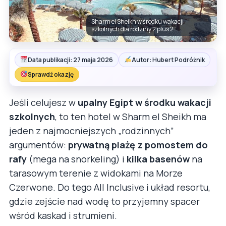
Sharm el Sheikh w środku wakacji
szkolnych dla rodziny 2 plus 2
Data publikacji: 27 maja 2026
Autor: Hubert Podróżnik
Sprawdź okazję
Jeśli celujesz w
upalny Egipt w środku wakacji
szkolnych
, to ten hotel w Sharm el Sheikh ma
jeden z najmocniejszych „rodzinnych”
argumentów:
prywatną plażę z pomostem do
rafy
(mega na snorkeling) i
kilka basenów
na
tarasowym terenie z widokami na Morze
Czerwone. Do tego All Inclusive i układ resortu,
gdzie zejście nad wodę to przyjemny spacer
wśród kaskad i strumieni.