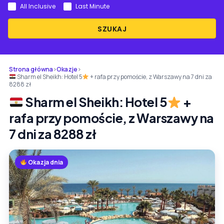
All Inclusive
Last Minute
SZUKAJ
Strona główna
›
Okazje
›
Sharm el Sheikh: Hotel 5
+ rafa przy pomoście, z Warszawy na 7 dni za
8288 zł
Sharm el Sheikh: Hotel 5
+
rafa przy pomoście, z Warszawy na
7 dni za 8288 zł
Okazja dnia