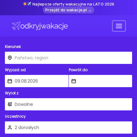
Najlepsze oferty wakacyjne na LATO 2026
Przejdź do wakacje.pl →
Menu
Kierunek
Wyjazd od
Powrót do
Wylot z
Uczestnicy