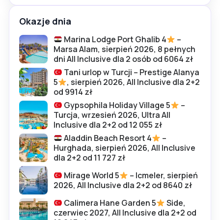
Okazje dnia
Marina Lodge Port Ghalib 4
–
Marsa Alam, sierpień 2026, 8 pełnych
dni All Inclusive dla 2 osób od 6064 zł
Tani urlop w Turcji – Prestige Alanya
5
, sierpień 2026, All Inclusive dla 2+2
od 9914 zł
Gypsophila Holiday Village 5
–
Turcja, wrzesień 2026, Ultra All
Inclusive dla 2+2 od 12 055 zł
Aladdin Beach Resort 4
–
Hurghada, sierpień 2026, All Inclusive
dla 2+2 od 11 727 zł
Mirage World 5
– Icmeler, sierpień
2026, All Inclusive dla 2+2 od 8640 zł
Calimera Hane Garden 5
Side,
czerwiec 2027, All Inclusive dla 2+2 od