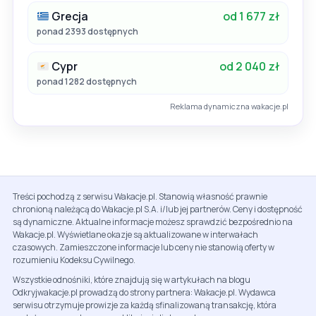
Grecja
od 1 677 zł
ponad 2393 dostępnych
Cypr
od 2 040 zł
ponad 1282 dostępnych
Reklama dynamiczna wakacje.pl
Treści pochodzą z serwisu Wakacje.pl. Stanowią własność prawnie
chronioną należącą do Wakacje.pl S.A. i/lub jej partnerów. Ceny i dostępność
są dynamiczne. Aktualne informacje możesz sprawdzić bezpośrednio na
Wakacje.pl. Wyświetlane okazje są aktualizowane w interwałach
czasowych. Zamieszczone informacje lub ceny nie stanowią oferty w
rozumieniu Kodeksu Cywilnego.
Wszystkie odnośniki, które znajdują się w artykułach na blogu
Odkryjwakacje.pl prowadzą do strony partnera: Wakacje.pl. Wydawca
serwisu otrzymuje prowizje za każdą sfinalizowaną transakcję, która