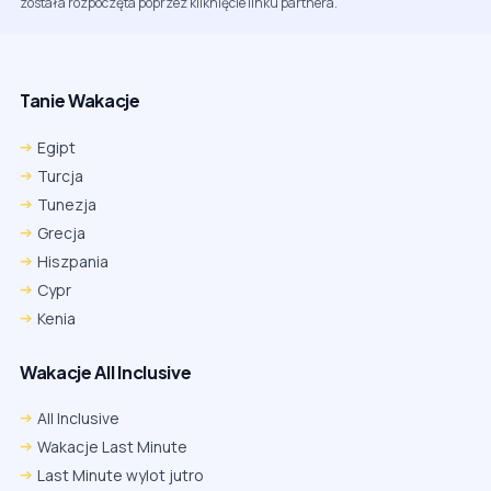
została rozpoczęta poprzez kliknięcie linku partnera.
Tanie Wakacje
Egipt
Turcja
Tunezja
Grecja
Hiszpania
Cypr
Kenia
Wakacje All Inclusive
All Inclusive
Wakacje Last Minute
Last Minute wylot jutro