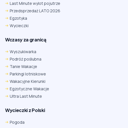
Last Minute wylot pojutrze
Przedsprzedaż LATO 2026
Egzotyka
Wycieczki
Wczasy za granicą
Wyszukiwarka
Podróż poślubna
Tanie Wakacje
Parkingi lotniskowe
Wakacyjne Kierunki
Egzotyczne Wakacje
Ultra Last Minute
Wycieczki z Polski
Chrome
Safari iOS
Safari macOS
Edge
Pogoda
Firefox
Inna