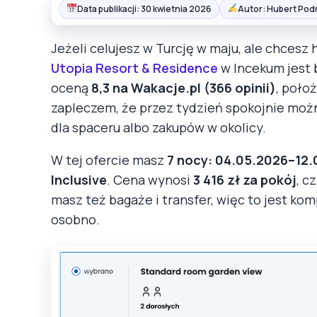
Data publikacji: 30 kwietnia 2026
Autor: Hubert Pod
Jeżeli celujesz w Turcję w maju, ale chcesz 
Utopia Resort & Residence
w Incekum jest 
oceną
8,3 na Wakacje.pl (366 opinii)
, poło
zapleczem, że przez tydzień spokojnie możn
dla spaceru albo zakupów w okolicy.
W tej ofercie masz
7 nocy: 04.05.2026–12
Inclusive
. Cena wynosi
3 416 zł za pokój
, c
masz też bagaże i transfer, więc to jest ko
osobno.