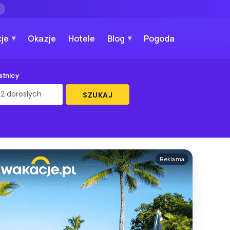
→
je
Okazje
Hotele
Blog
Pogoda
stnicy
SZUKAJ
Reklama