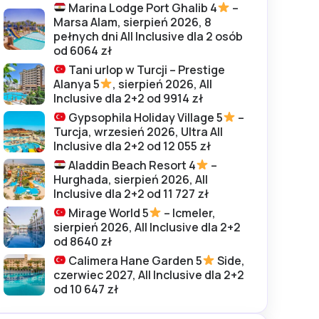
Marina Lodge Port Ghalib 4
–
Marsa Alam, sierpień 2026, 8
pełnych dni All Inclusive dla 2 osób
od 6064 zł
Tani urlop w Turcji – Prestige
Alanya 5
, sierpień 2026, All
Inclusive dla 2+2 od 9914 zł
Gypsophila Holiday Village 5
–
Turcja, wrzesień 2026, Ultra All
Inclusive dla 2+2 od 12 055 zł
Aladdin Beach Resort 4
–
Hurghada, sierpień 2026, All
Inclusive dla 2+2 od 11 727 zł
Mirage World 5
– Icmeler,
sierpień 2026, All Inclusive dla 2+2
od 8640 zł
Calimera Hane Garden 5
Side,
czerwiec 2027, All Inclusive dla 2+2
od 10 647 zł