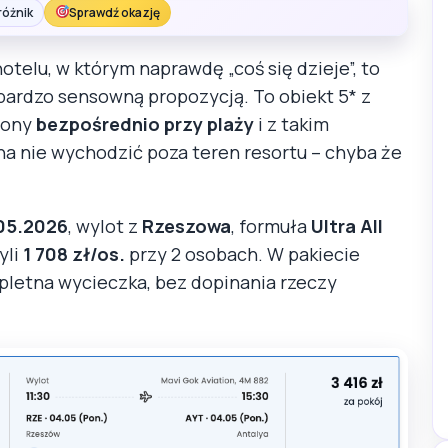
różnik
Sprawdź okazję
hotelu, w którym naprawdę „coś się dzieje”, to
bardzo sensowną propozycją. To obiekt 5* z
żony
bezpośrednio przy plaży
i z takim
a nie wychodzić poza teren resortu – chyba że
.05.2026
, wylot z
Rzeszowa
, formuła
Ultra All
zyli
1 708 zł/os.
przy 2 osobach. W pakiecie
mpletna wycieczka, bez dopinania rzeczy