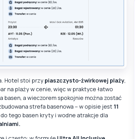
a. Hotel stoi przy
piaszczysto-żwirkowej plaży
,
bar na plaży w cenie, więc w praktyce łatwo
 na basen, a wieczorem spokojnie można zostać
ozbudowana strefa basenowa – w opisie jest
11
 do tego basen kryty i wodne atrakcje dla
alniami.
ze i często: w formule
Ultra All Inclusive