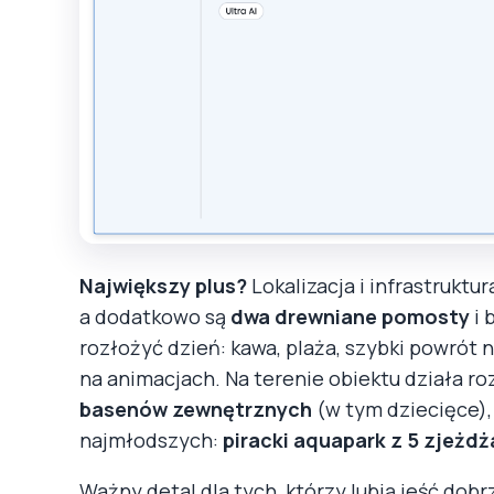
Największy plus?
Lokalizacja i infrastruktur
a dodatkowo są
dwa drewniane pomosty
i 
rozłożyć dzień: kawa, plaża, szybki powrót
na animacjach. Na terenie obiektu działa r
basenów zewnętrznych
(w tym dziecięce),
najmłodszych:
piracki aquapark z 5 zjeżdż
Ważny detal dla tych, którzy lubią jeść dobr