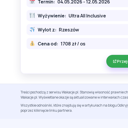
Termin:
04.05.2026 - 12.05.2026
Wyżywienie:
Ultra All Inclusive
Wylot z:
Rzeszów
Cena od:
1708 zł / os
Przej
Treści pochodzą z serwisu Wakacje.pl. Stanowią własność prawnie ch
Wakacje.pl. Wyświetlane okazje są aktualizowane w interwałach cza
Wszystkie odnośniki, które znajdują się w artykułach na blogu Odkry
poprzez kliknięcie linku partnera.