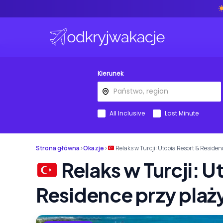
Kierunek
All Inclusive
Last Minute
Strona główna
›
Okazje
›
Relaks w Turcji: Utopia Resort & Residen
Relaks w Turcji: U
Residence przy plaży