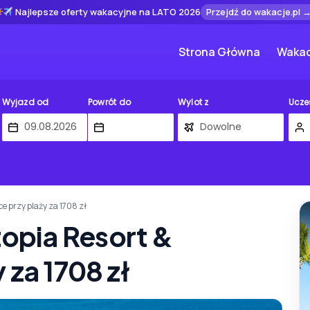
Najlepsze oferty wakacyjne na LATO 2026
Przejdź do wakacje.pl 
Strona Główna
Wakac
Wyjazd od
Powrót do
Wylot z
Ucze
ce przy plaży za 1708 zł
topia Resort &
 za 1708 zł