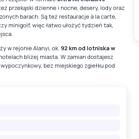
też przekąski dzienne i nocne, desery, lody oraz
nych barach. Są też restauracje à la carte,
czy minigolf, więc łatwo ułożyć tydzień tak,
jsca.
y w rejonie Alanyi, ok.
92 km od lotniska w
 hotelach bliżej miasta. W zamian dostajesz
wo wypoczynkowy, bez miejskiego zgiełku pod