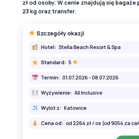
zł od osoby. W cenie znajdują się bagaże
23 kg oraz transfer.
Szczegóły okazji
Hotel:
Stella Beach Resort & Spa
Standard:
5
Termin:
01.07.2026 - 08.07.2026
Wyżywienie:
All Inclusive
Wylot z:
Katowice
Cena od:
od 2264 zł / os (od 9054 za ca