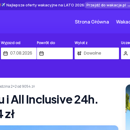
Najlepsze oferty wakacyjne na LATO 2026
Przejdź do wakacje.pl 
Strona Główna
Wakac
Wyjazd od
Powrót do
Wylot z
Ucze
 Rodzina 2+2 od 9054 zł
 i All Inclusive 24h.
 zł