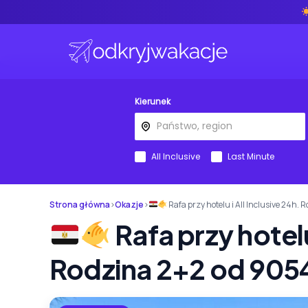
Kierunek
All Inclusive
Last Minute
Strona główna
›
Okazje
›
Rafa przy hotelu i All Inclusive 24h.
Rafa przy hotelu
Rodzina 2+2 od 9054