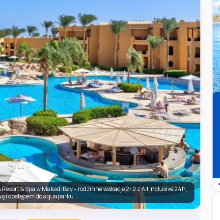
h Resort & Spa w Makadi Bay – rodzinne wakacje 2+2 z All Inclusive 24h,
wą i dostępem do aquaparku