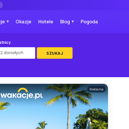
→
je
Okazje
Hotele
Blog
Pogoda
stnicy
SZUKAJ
Reklama