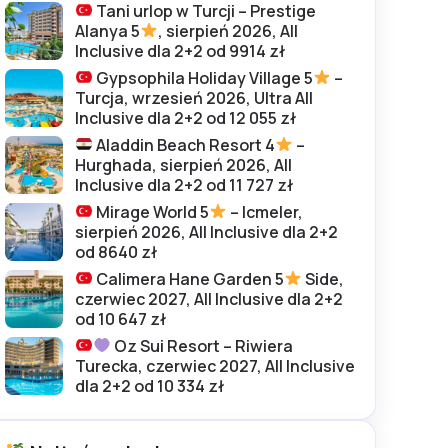
Tani urlop w Turcji – Prestige
Alanya 5
, sierpień 2026, All
Inclusive dla 2+2 od 9914 zł
Gypsophila Holiday Village 5
–
Turcja, wrzesień 2026, Ultra All
Inclusive dla 2+2 od 12 055 zł
Aladdin Beach Resort 4
–
Hurghada, sierpień 2026, All
Inclusive dla 2+2 od 11 727 zł
Mirage World 5
– Icmeler,
sierpień 2026, All Inclusive dla 2+2
od 8640 zł
Calimera Hane Garden 5
Side,
czerwiec 2027, All Inclusive dla 2+2
od 10 647 zł
Oz Sui Resort – Riwiera
Turecka, czerwiec 2027, All Inclusive
dla 2+2 od 10 334 zł