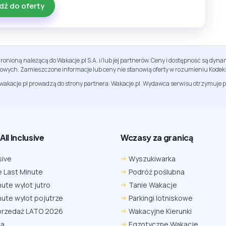
dź do oferty
ronioną należącą do Wakacje.pl S.A. i/lub jej partnerów. Ceny i dostępność są dy
sowych. Zamieszczone informacje lub ceny nie stanowią oferty w rozumieniu Kodek
jwakacje.pl prowadzą do strony partnera: Wakacje.pl. Wydawca serwisu otrzymuje p
ll Inclusive
Wczasy za granicą
sive
Wyszukiwarka
 Last Minute
Podróż poślubna
nute wylot jutro
Tanie Wakacje
nute wylot pojutrze
Parkingi lotniskowe
przedaż LATO 2026
Wakacyjne Kierunki
ka
Egzotyczne Wakacje