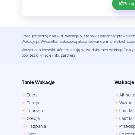
Przej
Treści pochodzą z serwisu Wakacje.pl. Stanowią własność prawnie ch
Wakacje.pl. Wyświetlane okazje są aktualizowane w interwałach cza
Wszystkie odnośniki, które znajdują się w artykułach na blogu Odkry
poprzez kliknięcie linku partnera.
Tanie Wakacje
Wakacje A
Egipt
All Inclu
Turcja
Wakacje
Tunezja
Last Mi
Grecja
Last Mi
Hiszpania
Przeds
Cypr
Egzoty