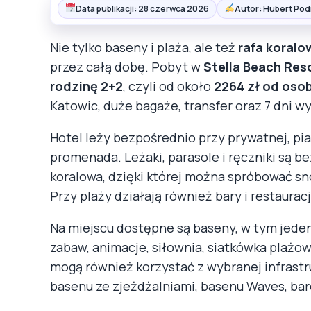
Data publikacji: 28 czerwca 2026
Autor: Hubert Pod
Nie tylko baseny i plaża, ale też
rafa koralo
przez całą dobę. Pobyt w
Stella Beach Reso
rodzinę 2+2
, czyli od około
2264 zł od oso
Katowic, duże bagaże, transfer oraz 7 dni 
Hotel leży bezpośrednio przy prywatnej, pia
promenada. Leżaki, parasole i ręczniki są be
koralowa, dzięki której można spróbować sn
Przy plaży działają również bary i restaurac
Na miejscu dostępne są baseny, w tym jeden 
zabaw, animacje, siłownia, siatkówka plażow
mogą również korzystać z wybranej infrast
basenu ze zjeżdżalniami, basenu Waves, bar