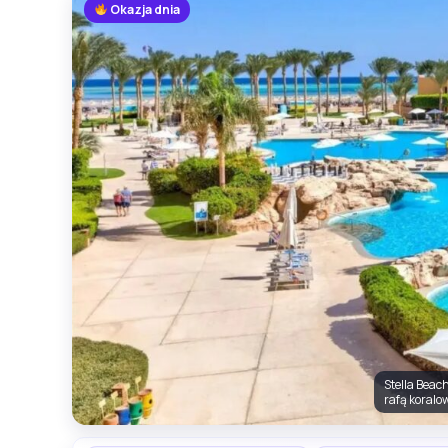
Okazja dnia
Stella Beac
rafą koralo