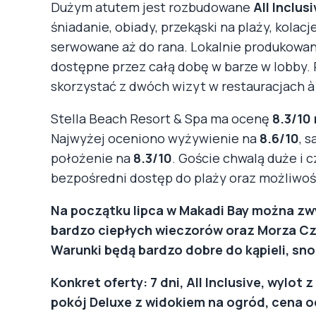
Dużym atutem jest rozbudowane
All Inclus
śniadanie, obiady, przekąski na plaży, kolacj
serwowane aż do rana. Lokalnie produkowan
dostępne przez całą dobę w barze w lobby.
skorzystać z dwóch wizyt w restauracjach à 
Stella Beach Resort & Spa ma ocenę
8.3/10
Najwyżej oceniono wyżywienie na
8.6/10
, 
położenie na
8.3/10
. Goście chwalą duże i 
bezpośredni dostęp do plaży oraz możliwoś
Na początku lipca w Makadi Bay można zw
bardzo ciepłych wieczorów oraz Morza C
Warunki będą bardzo dobre do kąpieli, sno
Konkret oferty: 7 dni, All Inclusive, wylot 
pokój Deluxe z widokiem na ogród, cena od