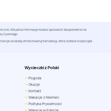
namiczne. Aktualne informacje możesz sprawdzić bezpośrednio na
su Cywilnego.
rowizje za każdą sfinalizowaną transakcję, która została rozpoczęta
Wycieczki z Polski
Chrome
Safari iOS
Safari macOS
Pogoda
Edge
Firefox
Inna
Okazje
Ustawienia → Prywatność i bezpieczeństwo → Pliki
Kontakt
cookie innych firm → ustaw „Zezwalaj”.
Na czas rezerwacji nie blokuj cookies i śledzenia dla tej
Wakacje z Niemiec
witryny.
Polityka Prywatności
Na czas rezerwacji nie korzystaj z trybu incognito.
Wakacje w Egipcie