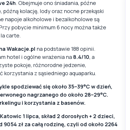
ive 24h
. Obejmuje ono śniadania, późne
e, późną kolację, lody oraz nocne przekąski
e napoje alkoholowe i bezalkoholowe są
 Przy pobycie minimum 6 nocy można także
la carte.
 na Wakacje.pl
na podstawie 188 opinii.
sam hotel i ogólne wrażenia na
8.4/10
, a
czyste pokoje, różnorodne jedzenie,
ć korzystania z sąsiedniego aquaparku.
ykle spodziewać się około 35–39°C w dzień,
zerwonego nagrzanego do około 28–29°C.
rkelingu i korzystania z basenów.
z Katowic 1 lipca, skład 2 dorosłych + 2 dzieci,
 9054 zł za całą rodzinę, czyli od około 2264