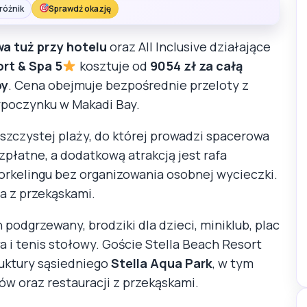
różnik
Sprawdź okazję
wa tuż przy hotelu
oraz All Inclusive działające
rt & Spa 5
kosztuje od
9054 zł za całą
by
. Cena obejmuje bezpośrednie przeloty z
wypoczynku w Makadi Bay.
szczystej plaży, do której prowadzi spacerowa
zpłatne, a dodatkową atrakcją jest rafa
orkelingu bez organizowania osobnej wycieczki.
ja z przekąskami.
podgrzewany, brodziki dla dzieci, miniklub, plac
a i tenis stołowy. Goście Stella Beach Resort
ruktury sąsiedniego
Stella Aqua Park
, w tym
ów oraz restauracji z przekąskami.