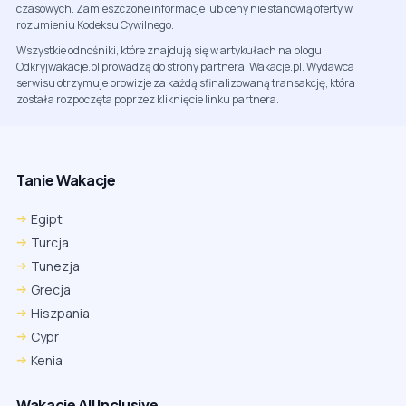
czasowych. Zamieszczone informacje lub ceny nie stanowią oferty w
rozumieniu Kodeksu Cywilnego.
Wszystkie odnośniki, które znajdują się w artykułach na blogu
Odkryjwakacje.pl prowadzą do strony partnera: Wakacje.pl. Wydawca
serwisu otrzymuje prowizje za każdą sfinalizowaną transakcję, która
została rozpoczęta poprzez kliknięcie linku partnera.
Tanie Wakacje
Egipt
Turcja
Tunezja
Grecja
Hiszpania
Cypr
Kenia
Wakacje All Inclusive