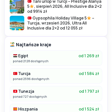
Tani urlop w Turcji – Prestige Alanya
5
, sierpień 2026, All Inclusive dla 2+2
od 9914 zł
Gypsophila Holiday Village 5
–
Turcja, wrzesień 2026, Ultra All
Inclusive dla 2+2 od 12 055 zł
Najtańsze kraje
Egipt
od 1 269 zł
ponad 2128 dostępnych
Turcja
od 1 584 zł
ponad 2596 dostępnych
Tunezja
od 1 797 zł
ponad 727 dostępnych
Hiszpania
od 1 524 zł