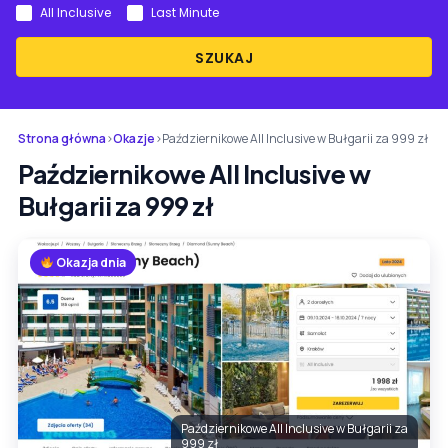
All Inclusive
Last Minute
SZUKAJ
Strona główna
›
Okazje
›
Październikowe All Inclusive w Bułgarii za 999 zł
Październikowe All Inclusive w
Bułgarii za 999 zł
Okazja dnia
Październikowe All Inclusive w Bułgarii za
999 zł