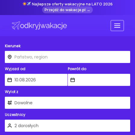
Najlepsze oferty wakacyjne na LATO 2026
Przejdź do wakacje.pl →
Menu
Kierunek
Wyjazd od
Powrót do
Wylot z
Uczestnicy