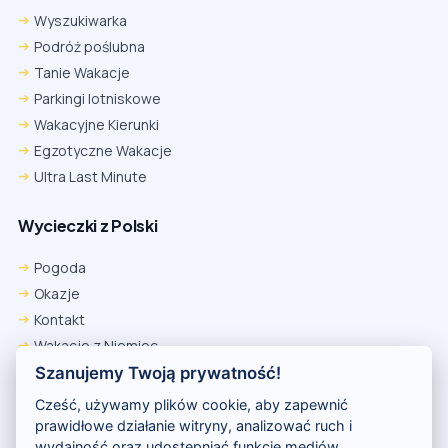
Wyszukiwarka
Podróż poślubna
Tanie Wakacje
Parkingi lotniskowe
Wakacyjne Kierunki
Egzotyczne Wakacje
Ultra Last Minute
Wycieczki z Polski
Chrome
Safari iOS
Safari macOS
Edge
Pogoda
Firefox
Inna
Okazje
Ustawienia → Prywatność i bezpieczeństwo → Pliki cookie innych
Kontakt
firm → ustaw „Zezwalaj”.
Na czas rezerwacji nie blokuj cookies i śledzenia dla tej witryny.
Wakacje z Niemiec
Na czas rezerwacji nie korzystaj z trybu incognito.
Polityka Prywatności
Szanujemy Twoją prywatność!
Wakacje w Egipcie
Cześć, używamy plików cookie, aby zapewnić
Rankingi hoteli
prawidłowe działanie witryny, analizować ruch i
wydajność oraz udostępniać funkcje mediów