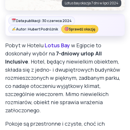
Lotus bay okazja 7 dni w lipci 2024
Data publikacji: 30 czerwca 2024
Autor: Hubert Podróżnik
Sprawdź okazję
Pobyt w Hotelu
Lotus Bay
w Egipcie to
doskonały wybór na
7-dniowy urlop All
Inclusive
. Hotel, będący niewielkim obiektem,
składa się z jedno- i dwupiętrowych budynków
rozmieszczonych w pięknym, zadbanym parku,
co nadaje otoczeniu wyjątkowy klimat,
szczególnie wieczorem. Mimo niewielkich
rozmiarów, obiekt nie sprawia wrażenia
zatłoczonego.
Pokoje są przestronne i czyste, choć ich