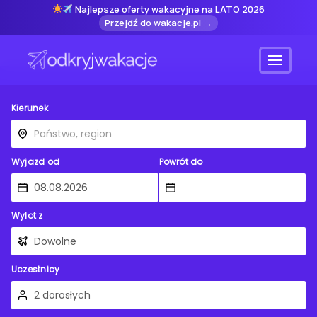
Najlepsze oferty wakacyjne na LATO 2026
Przejdź do wakacje.pl →
Menu
Kierunek
Wyjazd od
Powrót do
Wylot z
Uczestnicy