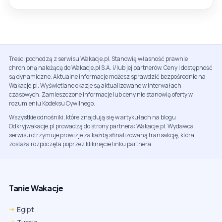
Treści pochodzą z serwisu Wakacje.pl. Stanowią własność prawnie
chronioną należącą do Wakacje.pl S.A. i/lub jej partnerów. Ceny i dostępność
są dynamiczne. Aktualne informacje możesz sprawdzić bezpośrednio na
Wakacje.pl. Wyświetlane okazje są aktualizowane w interwałach
czasowych. Zamieszczone informacje lub ceny nie stanowią oferty w
rozumieniu Kodeksu Cywilnego.
Wszystkie odnośniki, które znajdują się w artykułach na blogu
Odkryjwakacje.pl prowadzą do strony partnera: Wakacje.pl. Wydawca
serwisu otrzymuje prowizje za każdą sfinalizowaną transakcję, która
została rozpoczęta poprzez kliknięcie linku partnera.
Tanie Wakacje
Egipt