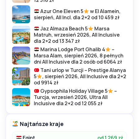
12 316 zł
Azur One Eleven 5
w El Alamein,
sierpień, All Incl. dla 2+2 od 10 459 zł
Jaz Almaza Beach 5
Marsa
Matruh, wrzesień 2026, All Inclusive
dla 2+2 od 13 347 zł
Marina Lodge Port Ghalib 4
–
Marsa Alam, sierpień 2026, 8 pełnych
dni All Inclusive dla 2 osób od 6064 zł
Tani urlop w Turcji – Prestige Alanya
5
, sierpień 2026, All Inclusive dla 2+2
od 9914 zł
Gypsophila Holiday Village 5
–
Turcja, wrzesień 2026, Ultra All
Inclusive dla 2+2 od 12 055 zł
Najtańsze kraje
Egipt
od 1 269 zł