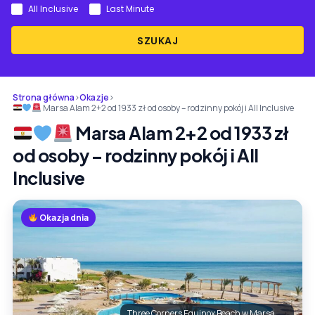
All Inclusive
Last Minute
SZUKAJ
Strona główna
›
Okazje
›
Marsa Alam 2+2 od 1933 zł od osoby – rodzinny pokój i All Inclusive
Marsa Alam 2+2 od 1933 zł
od osoby – rodzinny pokój i All
Inclusive
Okazja dnia
Three Corners Equinox Beach w Marsa