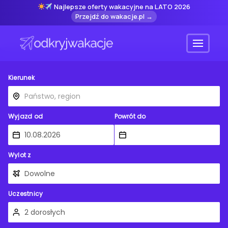
Najlepsze oferty wakacyjne na LATO 2026
Przejdź do wakacje.pl →
Menu
Kierunek
Wyjazd od
Powrót do
Wylot z
Uczestnicy