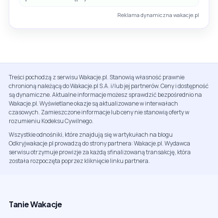
Reklama dynamiczna wakacje.pl
Treści pochodzą z serwisu Wakacje.pl. Stanowią własność prawnie
chronioną należącą do Wakacje.pl S.A. i/lub jej partnerów. Ceny i dostępność
są dynamiczne. Aktualne informacje możesz sprawdzić bezpośrednio na
Wakacje.pl. Wyświetlane okazje są aktualizowane w interwałach
czasowych. Zamieszczone informacje lub ceny nie stanowią oferty w
rozumieniu Kodeksu Cywilnego.
Wszystkie odnośniki, które znajdują się w artykułach na blogu
Odkryjwakacje.pl prowadzą do strony partnera: Wakacje.pl. Wydawca
serwisu otrzymuje prowizje za każdą sfinalizowaną transakcję, która
została rozpoczęta poprzez kliknięcie linku partnera.
Tanie Wakacje