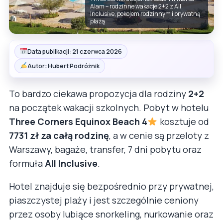
Alam – rodzinne wakacje 2+2 z All
Inclusive, pokojem rodzinnym i prywatną
plażą
Data publikacji: 21 czerwca 2026
Autor: Hubert Podróżnik
To bardzo ciekawa propozycja dla rodziny
2+2
na początek wakacji szkolnych. Pobyt w hotelu
Three Corners Equinox Beach 4
kosztuje od
7731 zł za całą rodzinę
, a w cenie są przeloty z
Warszawy, bagaże, transfer, 7 dni pobytu oraz
formuła
All Inclusive
.
Hotel znajduje się bezpośrednio przy prywatnej,
piaszczystej plaży i jest szczególnie ceniony
przez osoby lubiące snorkeling, nurkowanie oraz