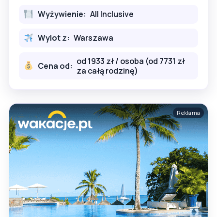
Wyżywienie:
All Inclusive
Wylot z:
Warszawa
od 1933 zł / osoba (od 7731 zł
Cena od:
za całą rodzinę)
Reklama