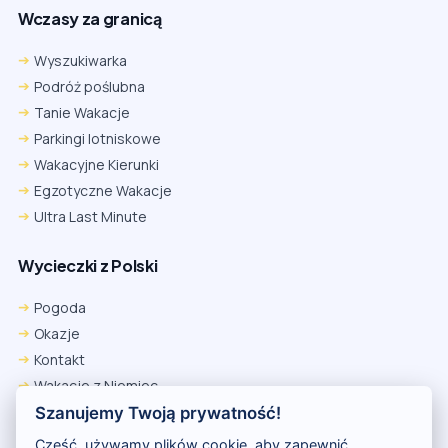
Wczasy za granicą
Wyszukiwarka
Podróż poślubna
Tanie Wakacje
Parkingi lotniskowe
Wakacyjne Kierunki
Egzotyczne Wakacje
Ultra Last Minute
Wycieczki z Polski
Chrome
Safari iOS
Safari macOS
Edge
Pogoda
Firefox
Inna
Okazje
Ustawienia → Prywatność i bezpieczeństwo → Pliki cookie innych
Kontakt
firm → ustaw „Zezwalaj”.
Na czas rezerwacji nie blokuj cookies i śledzenia dla tej witryny.
Wakacje z Niemiec
Na czas rezerwacji nie korzystaj z trybu incognito.
Polityka Prywatności
Szanujemy Twoją prywatność!
Wakacje w Egipcie
Cześć, używamy plików cookie, aby zapewnić