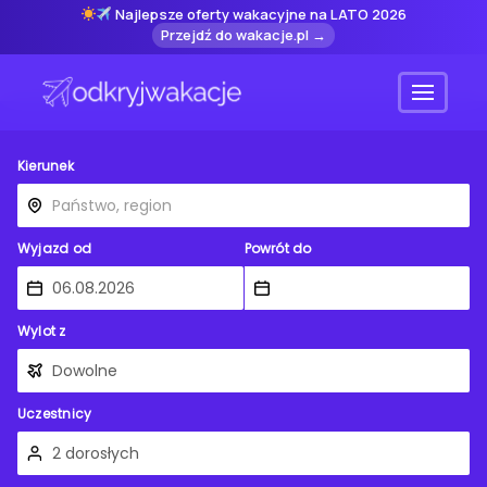
Najlepsze oferty wakacyjne na LATO 2026
Przejdź do wakacje.pl →
Menu
Kierunek
Wyjazd od
Powrót do
Wylot z
Uczestnicy