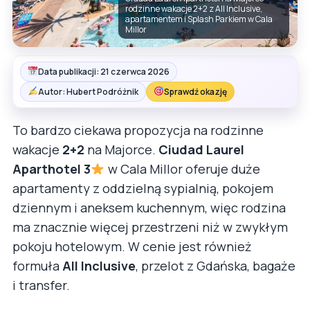
rodzinne wakacje 2+2 z All Inclusive,
apartamentem i Splash Parkiem w Cala
Millor
Data publikacji: 21 czerwca 2026
Autor: Hubert Podróżnik
Sprawdź okazję
To bardzo ciekawa propozycja na rodzinne
wakacje
2+2
na Majorce.
Ciudad Laurel
Aparthotel 3
w Cala Millor oferuje duże
apartamenty z oddzielną sypialnią, pokojem
dziennym i aneksem kuchennym, więc rodzina
ma znacznie więcej przestrzeni niż w zwykłym
pokoju hotelowym. W cenie jest również
formuła
All Inclusive
, przelot z Gdańska, bagaże
i transfer.