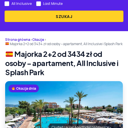
All Inclusive
Last Minute
SZUKAJ
Strona główna
›
Okazje
›
Majorka 2+2 od 3434 zł od osoby – apartament, All Inclusive i Splash Park
Majorka 2+2 od 3434 zł od
osoby – apartament, All Inclusive i
Splash Park
Okazja dnia
Ciudad Laurel Aparthotel na Majorce –