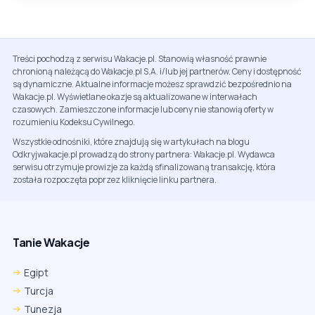
Treści pochodzą z serwisu Wakacje.pl. Stanowią własność prawnie
chronioną należącą do Wakacje.pl S.A. i/lub jej partnerów. Ceny i dostępność
są dynamiczne. Aktualne informacje możesz sprawdzić bezpośrednio na
Wakacje.pl. Wyświetlane okazje są aktualizowane w interwałach
czasowych. Zamieszczone informacje lub ceny nie stanowią oferty w
rozumieniu Kodeksu Cywilnego.
Wszystkie odnośniki, które znajdują się w artykułach na blogu
Odkryjwakacje.pl prowadzą do strony partnera: Wakacje.pl. Wydawca
serwisu otrzymuje prowizje za każdą sfinalizowaną transakcję, która
została rozpoczęta poprzez kliknięcie linku partnera.
Tanie Wakacje
Egipt
Turcja
Tunezja