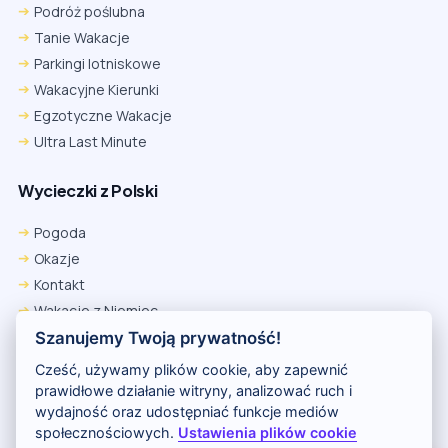
Podróż poślubna
Tanie Wakacje
Parkingi lotniskowe
Wakacyjne Kierunki
Egzotyczne Wakacje
Ultra Last Minute
Wycieczki z Polski
Chrome
Safari iOS
Safari macOS
Edge
Pogoda
Firefox
Inna
Okazje
Ustawienia → Prywatność i bezpieczeństwo → Pliki cookie innych
Kontakt
firm → ustaw „Zezwalaj”.
Na czas rezerwacji nie blokuj cookies i śledzenia dla tej witryny.
Wakacje z Niemiec
Na czas rezerwacji nie korzystaj z trybu incognito.
Polityka Prywatności
Szanujemy Twoją prywatność!
Wakacje w Egipcie
Cześć, używamy plików cookie, aby zapewnić
Rankingi hoteli
prawidłowe działanie witryny, analizować ruch i
wydajność oraz udostępniać funkcje mediów
społecznościowych.
Ustawienia plików cookie