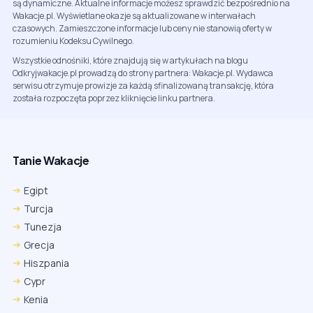
są dynamiczne. Aktualne informacje możesz sprawdzić bezpośrednio na
Wakacje.pl. Wyświetlane okazje są aktualizowane w interwałach
czasowych. Zamieszczone informacje lub ceny nie stanowią oferty w
rozumieniu Kodeksu Cywilnego.
Wszystkie odnośniki, które znajdują się w artykułach na blogu
Odkryjwakacje.pl prowadzą do strony partnera: Wakacje.pl. Wydawca
serwisu otrzymuje prowizje za każdą sfinalizowaną transakcję, która
została rozpoczęta poprzez kliknięcie linku partnera.
Tanie Wakacje
Egipt
Turcja
Tunezja
Grecja
Hiszpania
Cypr
Kenia