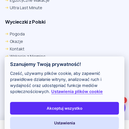
Egzotyczne Wakacje
Ultra Last Minute
Wycieczki z Polski
Chrome
Safari iOS
Safari macOS
Edge
Pogoda
Firefox
Inna
Okazje
Ustawienia → Prywatność i bezpieczeństwo → Pliki cookie innych
Kontakt
firm → ustaw „Zezwalaj”.
Na czas rezerwacji nie blokuj cookies i śledzenia dla tej witryny.
Wakacje z Niemiec
Na czas rezerwacji nie korzystaj z trybu incognito.
Polityka Prywatności
Szanujemy Twoją prywatność!
Wakacje w Egipcie
Cześć, używamy plików cookie, aby zapewnić
Rankingi hoteli
prawidłowe działanie witryny, analizować ruch i
wydajność oraz udostępniać funkcje mediów
społecznościowych.
Ustawienia plików cookie
Partnerem serwisu jest portal Wakacje.pl
1
O nas
Kontakt i reklama
Polityka prywatności
Akceptuj wszystko
Copyright (c) 2026 Odkryj Wakacje
Ustawienia