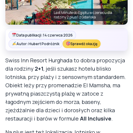
Last Minute do Egiptu w czerwcu dla
rodziny 2 plus 1 z Gdańska
Data publikacji: 14 czerwca 2026
Autor: Hubert Podróżnik
Sprawdź okazję
Swiss Inn Resort Hurghada to dobra propozycja
dla rodziny
2+1
, jeśli szukasz hotelu blisko
lotniska, przy plaży i z sensownym standardem.
Obiekt leży przy promenadzie El Mamsha, ma
prywatną piaszczystą plażę w zatoce z
łagodnym zejściem do morza, baseny,
zjeżdżalnie dla dzieci i dorosłych oraz kilka
restauracji i barów w formule
All Inclusive
.
Na plus jest też lokalizacja: lotnisko w