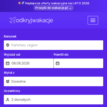
Najlepsze oferty wakacyjne na LATO 2026
Przejdź do wakacje.pl →
Menu
Kierunek
Wyjazd od
Powrót do
Wylot z
Uczestnicy