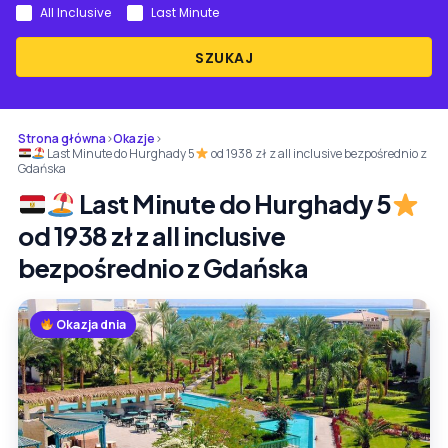
All Inclusive
Last Minute
SZUKAJ
Strona główna
›
Okazje
›
Last Minute do Hurghady 5
od 1938 zł z all inclusive bezpośrednio z
Gdańska
Last Minute do Hurghady 5
od 1938 zł z all inclusive
bezpośrednio z Gdańska
Okazja dnia