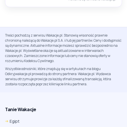
Treści pochodzą z serwisu Wakacje.pl. Stanowią własność prawnie
chronioną należącą do Wakacje.pl S.A. i/lub jej partnerów. Ceny i dostępność
są dynamiczne. Aktualne informacje możesz sprawdzić bezpośrednio na
Wakacje.pl. Wyświetlane okazje są aktualizowane w interwałach
czasowych. Zamieszczone informacje lub ceny nie stanowią oferty w
rozumieniu Kodeksu Cywilnego.
Wszystkie odnośniki, które znajdują się w artykułach na blogu
Odkryjwakacje.pl prowadzą do strony partnera: Wakacje.pl. Wydawca
serwisu otrzymuje prowizje za każdą sfinalizowaną transakcję, która
została rozpoczęta poprzez kliknięcie linku partnera.
Tanie Wakacje
Egipt