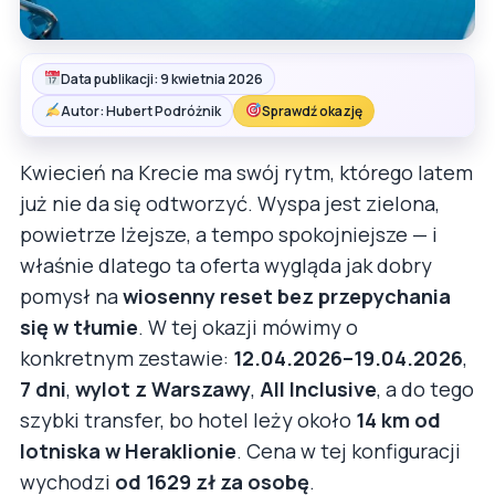
Data publikacji: 9 kwietnia 2026
Autor: Hubert Podróżnik
Sprawdź okazję
Kwiecień na Krecie ma swój rytm, którego latem
już nie da się odtworzyć. Wyspa jest zielona,
powietrze lżejsze, a tempo spokojniejsze — i
właśnie dlatego ta oferta wygląda jak dobry
pomysł na
wiosenny reset bez przepychania
się w tłumie
. W tej okazji mówimy o
konkretnym zestawie:
12.04.2026–19.04.2026
,
7 dni
,
wylot z Warszawy
,
All Inclusive
, a do tego
szybki transfer, bo hotel leży około
14 km od
lotniska w Heraklionie
. Cena w tej konfiguracji
wychodzi
od 1629 zł za osobę
.