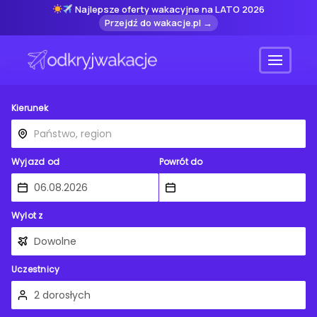
Najlepsze oferty wakacyjne na LATO 2026
Przejdź do wakacje.pl →
Menu
Kierunek
Wyjazd od
Powrót do
Wylot z
Uczestnicy