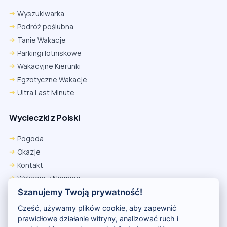
Wyszukiwarka
Podróż poślubna
Tanie Wakacje
Parkingi lotniskowe
Wakacyjne Kierunki
Egzotyczne Wakacje
Ultra Last Minute
Wycieczki z Polski
Chrome
Safari iOS
Safari macOS
Edge
Pogoda
Firefox
Inna
Okazje
Ustawienia → Prywatność i bezpieczeństwo → Pliki cookie innych
Kontakt
firm → ustaw „Zezwalaj”.
Na czas rezerwacji nie blokuj cookies i śledzenia dla tej witryny.
Wakacje z Niemiec
Na czas rezerwacji nie korzystaj z trybu incognito.
Polityka Prywatności
Szanujemy Twoją prywatność!
Wakacje w Egipcie
Cześć, używamy plików cookie, aby zapewnić
Rankingi hoteli
prawidłowe działanie witryny, analizować ruch i