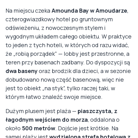
Na miejscu czeka
Amounda Bay w Amoudarze
,
czterogwiazdkowy hotel po gruntownym
odświeżeniu, z nowoczesnym stylem i
wygodnym układem całego obiektu. W praktyce
to jeden z tych hoteli, w których od razu widać,
że „robią porządek” — lobby jest przestronne, a
teren przy basenach zadbany. Do dyspozycji są
dwa baseny
oraz brodzik dla dzieci, a w sezonie
dobudowano nową część basenową, więc nie
jest to obiekt „na styk”, tylko raczej taki, w
którym łatwo znaleźć swoje miejsce.
Dużym plusem jest plaża —
piaszczysta, z
łagodnym wejściem do morza
, oddalona o
około
500 metrów
. Dojście jest krótkie. Na
samej plaży jest
wydzielona strefa hotelowa z