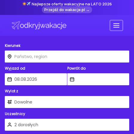
Najlepsze oferty wakacyjne na LATO 2026
Przejdź do wakacje.pl →
Menu
Kierunek
Wyjazd od
Powrót do
Wylot z
Uczestnicy