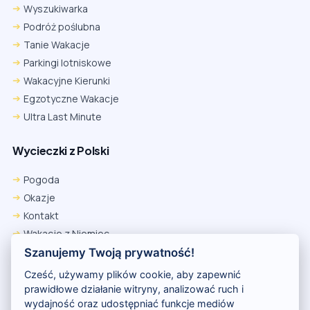
Wyszukiwarka
Podróż poślubna
Tanie Wakacje
Parkingi lotniskowe
Wakacyjne Kierunki
Egzotyczne Wakacje
Ultra Last Minute
Wycieczki z Polski
Chrome
Safari iOS
Safari macOS
Edge
Pogoda
Firefox
Inna
Okazje
Ustawienia → Prywatność i bezpieczeństwo → Pliki cookie innych
Kontakt
firm → ustaw „Zezwalaj”.
Na czas rezerwacji nie blokuj cookies i śledzenia dla tej witryny.
Wakacje z Niemiec
Na czas rezerwacji nie korzystaj z trybu incognito.
Polityka Prywatności
Szanujemy Twoją prywatność!
Wakacje w Egipcie
Cześć, używamy plików cookie, aby zapewnić
Rankingi hoteli
prawidłowe działanie witryny, analizować ruch i
wydajność oraz udostępniać funkcje mediów