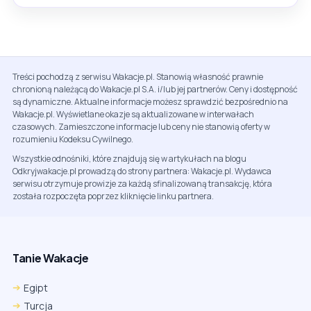
Treści pochodzą z serwisu Wakacje.pl. Stanowią własność prawnie
chronioną należącą do Wakacje.pl S.A. i/lub jej partnerów. Ceny i dostępność
są dynamiczne. Aktualne informacje możesz sprawdzić bezpośrednio na
Wakacje.pl. Wyświetlane okazje są aktualizowane w interwałach
czasowych. Zamieszczone informacje lub ceny nie stanowią oferty w
rozumieniu Kodeksu Cywilnego.
Wszystkie odnośniki, które znajdują się w artykułach na blogu
Odkryjwakacje.pl prowadzą do strony partnera: Wakacje.pl. Wydawca
serwisu otrzymuje prowizje za każdą sfinalizowaną transakcję, która
została rozpoczęta poprzez kliknięcie linku partnera.
Tanie Wakacje
Egipt
Turcja