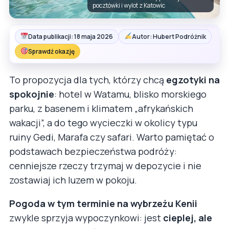
pocztówki i wylot z Katowic
Data publikacji: 18 maja 2026
Autor: Hubert Podróżnik
Sprawdź okazję
To propozycja dla tych, którzy chcą
egzotyki na
spokojnie
: hotel w Watamu, blisko morskiego
parku, z basenem i klimatem „afrykańskich
wakacji”, a do tego wycieczki w okolicy typu
ruiny Gedi, Marafa czy safari. Warto pamiętać o
podstawach bezpieczeństwa podróży:
cenniejsze rzeczy trzymaj w depozycie i nie
zostawiaj ich luzem w pokoju.
Pogoda w tym terminie na wybrzeżu Kenii
zwykle sprzyja wypoczynkowi: jest
cieplej, ale