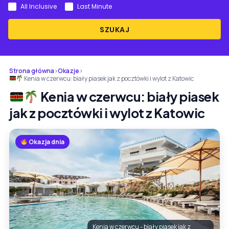
All Inclusive
Last Minute
SZUKAJ
Strona główna
›
Okazje
›
Kenia w czerwcu: biały piasek jak z pocztówki i wylot z Katowic
Kenia w czerwcu: biały piasek
jak z pocztówki i wylot z Katowic
Okazja dnia
Kenia w czerwcu - biały piasek jak z