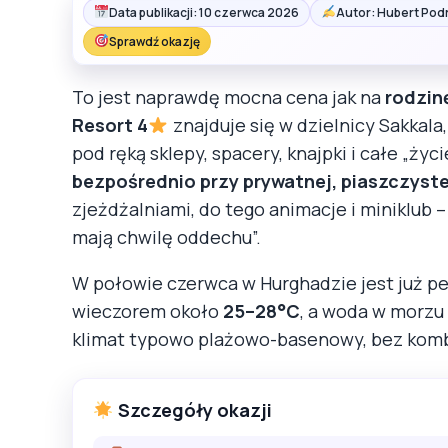
Data publikacji: 10 czerwca 2026
Autor: Hubert Pod
Sprawdź okazję
To jest naprawdę mocna cena jak na
rodzin
Resort 4
znajduje się w dzielnicy Sakkala
pod ręką sklepy, spacery, knajpki i całe „życ
bezpośrednio przy prywatnej, piaszczyste
zjeżdżalniami, do tego animacje i miniklub – 
mają chwilę oddechu”.
W połowie czerwca w Hurghadzie jest już pe
wieczorem około
25–28°C
, a woda w morzu
klimat typowo plażowo-basenowy, bez kombi
Szczegóły okazji