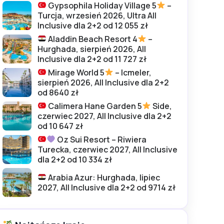
Gypsophila Holiday Village 5
–
Turcja, wrzesień 2026, Ultra All
Inclusive dla 2+2 od 12 055 zł
Aladdin Beach Resort 4
–
Hurghada, sierpień 2026, All
Inclusive dla 2+2 od 11 727 zł
Mirage World 5
– Icmeler,
sierpień 2026, All Inclusive dla 2+2
od 8640 zł
Calimera Hane Garden 5
Side,
czerwiec 2027, All Inclusive dla 2+2
od 10 647 zł
Oz Sui Resort – Riwiera
Turecka, czerwiec 2027, All Inclusive
dla 2+2 od 10 334 zł
Arabia Azur: Hurghada, lipiec
2027, All Inclusive dla 2+2 od 9714 zł