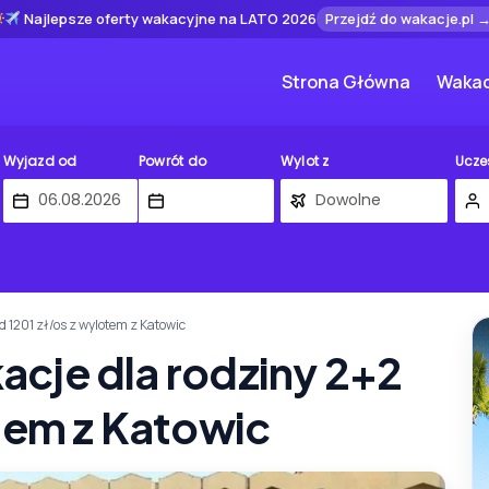
Najlepsze oferty wakacyjne na LATO 2026
Przejdź do wakacje.pl 
Strona Główna
Wakac
Wyjazd od
Powrót do
Wylot z
Ucze
 1201 zł/os z wylotem z Katowic
cje dla rodziny 2+2
otem z Katowic