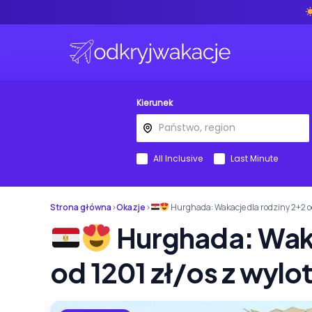
Kierunek
All Inclusive
Last Minute
Strona główna
›
Okazje
›
Hurghada: Wakacje dla rodziny 2+2 od
Hurghada: Waka
od 1201 zł/os z wyl