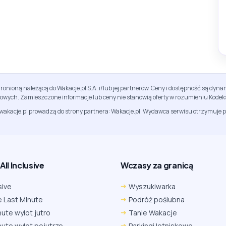
ronioną należącą do Wakacje.pl S.A. i/lub jej partnerów. Ceny i dostępność są dy
sowych. Zamieszczone informacje lub ceny nie stanowią oferty w rozumieniu Kodek
jwakacje.pl prowadzą do strony partnera: Wakacje.pl. Wydawca serwisu otrzymuje p
ll Inclusive
Wczasy za granicą
sive
Wyszukiwarka
 Last Minute
Podróż poślubna
nute wylot jutro
Tanie Wakacje
nute wylot pojutrze
Parkingi lotniskowe