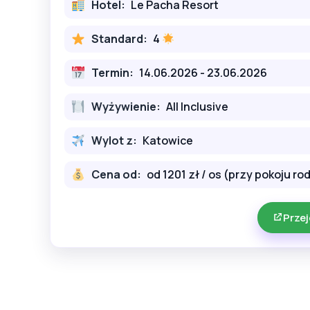
Hotel:
Le Pacha Resort
Standard:
4
Termin:
14.06.2026 - 23.06.2026
Wyżywienie:
All Inclusive
Wylot z:
Katowice
Cena od:
od 1201 zł / os (przy pokoju r
Przej