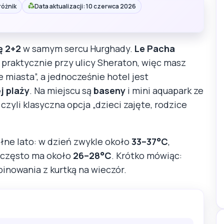
różnik
Data aktualizacji: 10 czerwca 2026
ę 2+2
w samym sercu Hurghady.
Le Pacha
, praktycznie przy ulicy Sheraton, więc masz
ie miasta”, a jednocześnie hotel jest
j plaży
. Na miejscu są
baseny
i mini aquapark ze
czyli klasyczna opcja „dzieci zajęte, rodzice
łne lato: w dzień zwykle około
33–37°C
,
 często ma około
26–28°C
. Krótko mówiąc:
nowania z kurtką na wieczór.