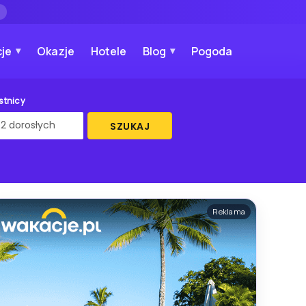
→
je
Okazje
Hotele
Blog
Pogoda
stnicy
SZUKAJ
Reklama