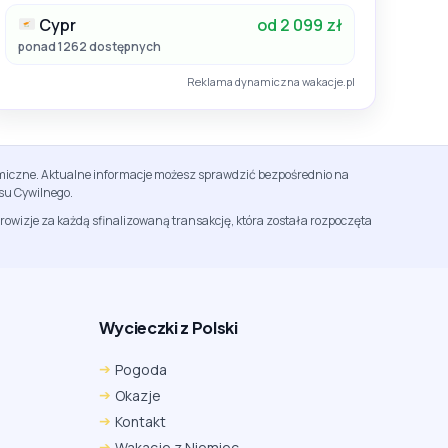
Cypr
od 2 099 zł
ponad 1262 dostępnych
Reklama dynamiczna wakacje.pl
namiczne. Aktualne informacje możesz sprawdzić bezpośrednio na
su Cywilnego.
rowizje za każdą sfinalizowaną transakcję, która została rozpoczęta
Wycieczki z Polski
Chrome
Safari iOS
Safari macOS
Pogoda
Edge
Firefox
Inna
Okazje
Ustawienia → Prywatność i bezpieczeństwo → Pliki
Kontakt
cookie innych firm → ustaw „Zezwalaj”.
Na czas rezerwacji nie blokuj cookies i śledzenia dla tej
Wakacje z Niemiec