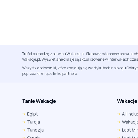
Treści pochodzą z serwisu Wakacje.pl. Stanowią własność prawnie ch
Wakacje.pl. Wyświetlane okazje są aktualizowane w interwałach cza
Wszystkie odnośniki, które znajdują się w artykułach na blogu Odkry
poprzez kliknięcie linku partnera.
Tanie Wakacje
Wakacje A
Egipt
All Inclu
Turcja
Wakacje
Tunezja
Last Mi
Grecja
Last Mi