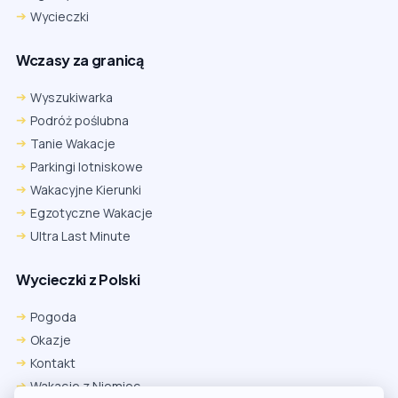
Wycieczki
Wczasy za granicą
Wyszukiwarka
Podróż poślubna
Tanie Wakacje
Parkingi lotniskowe
Wakacyjne Kierunki
Egzotyczne Wakacje
Ultra Last Minute
Wycieczki z Polski
Chrome
Safari iOS
Safari macOS
Edge
Pogoda
Firefox
Inna
Okazje
Ustawienia → Prywatność i bezpieczeństwo → Pliki cookie innych
Kontakt
firm → ustaw „Zezwalaj”.
Na czas rezerwacji nie blokuj cookies i śledzenia dla tej witryny.
Wakacje z Niemiec
Na czas rezerwacji nie korzystaj z trybu incognito.