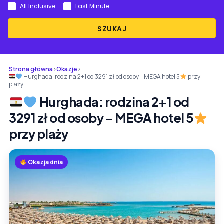
All Inclusive
Last Minute
SZUKAJ
Strona główna
›
Okazje
›
Hurghada: rodzina 2+1 od 3291 zł od osoby – MEGA hotel 5
przy
plaży
Hurghada: rodzina 2+1 od
3291 zł od osoby – MEGA hotel 5
przy plaży
Okazja dnia