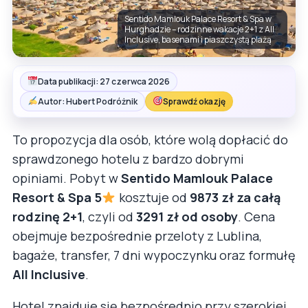
Sentido Mamlouk Palace Resort & Spa w
Hurghadzie – rodzinne wakacje 2+1 z All
Inclusive, basenami i piaszczystą plażą
Data publikacji: 27 czerwca 2026
Autor: Hubert Podróżnik
Sprawdź okazję
To propozycja dla osób, które wolą dopłacić do
sprawdzonego hotelu z bardzo dobrymi
opiniami. Pobyt w
Sentido Mamlouk Palace
Resort & Spa 5
kosztuje od
9873 zł za całą
rodzinę 2+1
, czyli od
3291 zł od osoby
. Cena
obejmuje bezpośrednie przeloty z Lublina,
bagaże, transfer, 7 dni wypoczynku oraz formułę
All Inclusive
.
Hotel znajduje się bezpośrednio przy szerokiej,