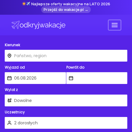
Najlepsze oferty wakacyjne na LATO 2026
Przejdź do wakacje.pl →
Menu
Kierunek
Wyjazd od
Powrót do
Wylot z
Uczestnicy