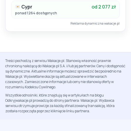
Cypr
od 2 077 zł
ponad 1264 dostępnych
Reklama dynamiczna wakacje.pl
Treści pochodzą z serwisu Wakacje.pl. Stanowią własność prawnie
chronioną należącą do Wakacje.pl S.A. i/lub jej partnerów. Ceny i dostępność
są dynamiczne. Aktualne informacje możesz sprawdzić bezpośrednio na
Wakacje.pl. Wyświetlane okazje są aktualizowane w interwałach
czasowych. Zamieszczone informacje lub ceny nie stanowią oferty w
rozumieniu Kodeksu Cywilnego.
Wszystkie odnośniki, które znajdują się w artykułach na blogu
Odkryjwakacje.pl prowadzą do strony partnera: Wakacje.pl. Wydawca
serwisu otrzymuje prowizje za każdą sfinalizowaną transakcję, która
została rozpoczęta poprzez kliknięcie linku partnera.