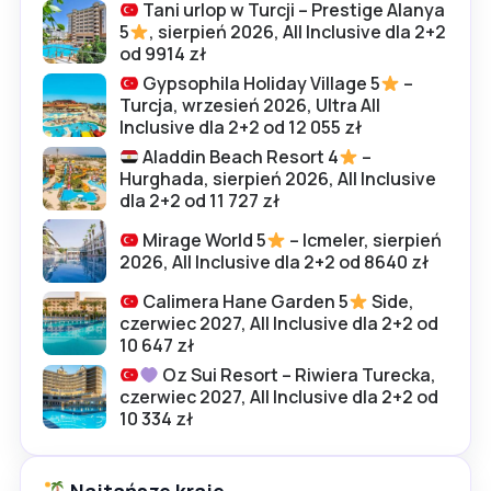
Tani urlop w Turcji – Prestige Alanya
5
, sierpień 2026, All Inclusive dla 2+2
od 9914 zł
Gypsophila Holiday Village 5
–
Turcja, wrzesień 2026, Ultra All
Inclusive dla 2+2 od 12 055 zł
Aladdin Beach Resort 4
–
Hurghada, sierpień 2026, All Inclusive
dla 2+2 od 11 727 zł
Mirage World 5
– Icmeler, sierpień
2026, All Inclusive dla 2+2 od 8640 zł
Calimera Hane Garden 5
Side,
czerwiec 2027, All Inclusive dla 2+2 od
10 647 zł
Oz Sui Resort – Riwiera Turecka,
czerwiec 2027, All Inclusive dla 2+2 od
10 334 zł