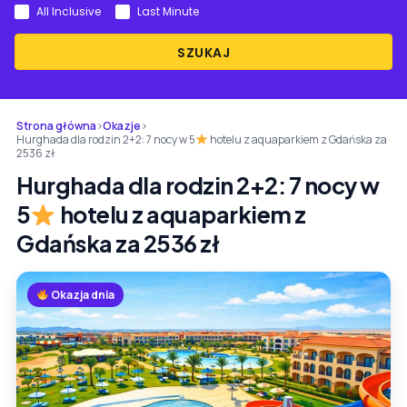
All Inclusive
Last Minute
SZUKAJ
Strona główna
›
Okazje
›
Hurghada dla rodzin 2+2: 7 nocy w 5
hotelu z aquaparkiem z Gdańska za
2536 zł
Hurghada dla rodzin 2+2: 7 nocy w
5
hotelu z aquaparkiem z
Gdańska za 2536 zł
Okazja dnia