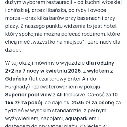
dużym wyborem restauracji – od kuchni włoskiej
i chińskiej, przez libańską, po ryby i owoce
morza – oraz kilka barów przy basenach i przy
plaży. Z naszego punktu widzenia to jest hotel,
który spokojnie można polecać rodzinom, które
chcą mieć „wszystko na miejscu” i zero nudy dla
dzieci.
W tej okazji mówimy o wyjeździe
dla rodziny
2+2 na 7 nocy w kwietniu 2026
, z
wylotem z
Gdańska
(lot czarterowy Enter Air do
Hurghady) i zakwaterowaniem w pokoju
Superior pool view
z All Inclusive. Całość za
10
144 zł za pokój
, co daje ok.
2536 zł za osobę
za
tydzień w wysokim standardzie, z pełnym
wyżywieniem, napojami, aquaparkiem i
dostępem do prywatnej plaży. Kwiecień w