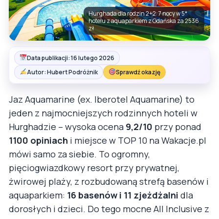
Hurghada dla rodzin 2+2: 7 nocy w 5*
hotelu z aquaparkiem z Gdańska za 2536
zł
Data publikacji: 16 lutego 2026
Autor: Hubert Podróżnik
Sprawdź okazję
Jaz Aquamarine (ex. Iberotel Aquamarine) to
jeden z najmocniejszych rodzinnych hoteli w
Hurghadzie – wysoka ocena
9,2/10
przy ponad
1100 opiniach
i miejsce w TOP 10 na Wakacje.pl
mówi samo za siebie. To ogromny,
pięciogwiazdkowy resort przy prywatnej,
żwirowej plaży, z rozbudowaną strefą basenów i
aquaparkiem:
16 basenów i 11 zjeżdżalni
dla
dorosłych i dzieci. Do tego mocne All Inclusive z