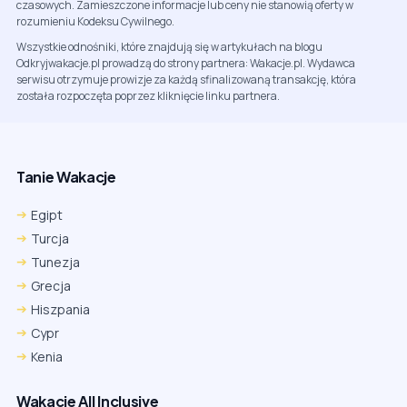
czasowych. Zamieszczone informacje lub ceny nie stanowią oferty w
rozumieniu Kodeksu Cywilnego.
Wszystkie odnośniki, które znajdują się w artykułach na blogu
Odkryjwakacje.pl prowadzą do strony partnera: Wakacje.pl. Wydawca
serwisu otrzymuje prowizje za każdą sfinalizowaną transakcję, która
została rozpoczęta poprzez kliknięcie linku partnera.
Tanie Wakacje
Egipt
Turcja
Tunezja
Grecja
Hiszpania
Cypr
Kenia
Wakacje All Inclusive