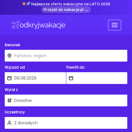
Najlepsze oferty wakacyjne na LATO 2026
Przejdź do wakacje.pl →
Menu
Kierunek
Wyjazd od
Powrót do
Wylot z
Uczestnicy