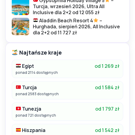
Gypsophila Holiday Village 5
–
Turcja, wrzesień 2026, Ultra All
Inclusive dla 2+2 od 12 055 zł
Aladdin Beach Resort 4
–
Hurghada, sierpień 2026, All Inclusive
dla 2+2 od 11 727 zł
Najtańsze kraje
Egipt
od 1 269 zł
ponad 2114 dostępnych
Turcja
od 1 584 zł
ponad 2583 dostępnych
Tunezja
od 1 797 zł
ponad 721 dostępnych
Hiszpania
od 1 542 zł